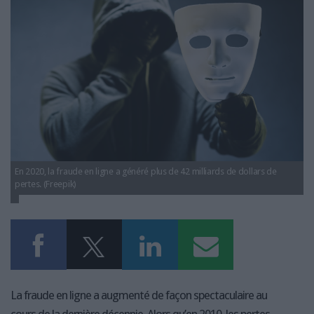
LES GUIDES PRATIQUES
LES BASES DE DONNÉES
L'ESPACE EMPLOI
L'AGENDA
L'ANNUAIRE DES ACTEURS
LES LIVRES BLANCS
LES SUPPLÉMENTS
NOS OFFRES D'ABONNEMENTS
En 2020, la fraude en ligne a généré plus de 42 milliards de dollars de
pertes. (Freepik)
La fraude en ligne a augmenté de façon spectaculaire au