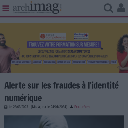
BIBLIOTHÈQUE ÉDITION
ARCHIVES PATRIMOINE
VEILLE DOCUMENTATION
DÉMAT CLOUD
UNIVERS DATA
TRAVAIL COLLABORATIF
VIE NUMÉRIQUE
NUMÉRIQUE RESPONSABLE
Alerte sur les fraudes à l’identité
numérique
LES DOSSIERS
Le
22/09/2023
(Mis à jour le
24/01/2024
)
Eric Le Ven
LES NEWSLETTERS
identite-numerique-supplement-gratuit-archimag-
LE MAGAZINE
fraude-documentaire.jpg