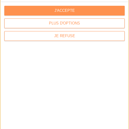
J'ACCEPTE
Les derniers guides :
PLUS D'OPTIONS
IA génératives : cas d’usage et retours d’expérience
JE REFUSE
Archivage physique et électronique : enjeux, méthodes et
outils
Stratégie data : tirez profit de l’intelligence des
données
LES DERNIÈRES PARUTIONS