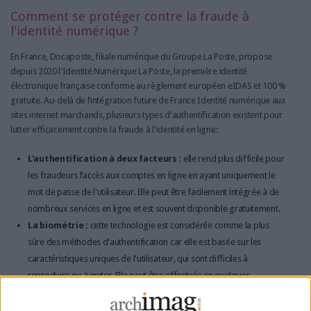
Comment se protéger contre la fraude à
l'identité numérique ?
En France, Docaposte, filiale numérique du Groupe La Poste, propose
depuis 2020 l'Identité Numérique La Poste, la première identité
électronique française conforme au règlement européen eIDAS et 100 %
gratuite. Au-delà de l’intégration future de France Identité numérique aux
sites internet marchands, plusieurs types d'authentification existent pour
lutter efficacement contre la fraude à l'identité en ligne:
L'authentification à deux facteurs :
elle rend plus difficile pour
les fraudeurs l’accès aux comptes en ligne en ayant uniquement le
mot de passe de l'utilisateur. Elle peut être facilement intégrée à de
nombreux services en ligne et est souvent disponible gratuitement.
La biométrie :
cette technologie est considérée comme la plus
sûre des méthodes d'authentification car elle est basée sur les
caractéristiques uniques de l'utilisateur, qui sont difficiles à
reproduire ou à imiter. Elle peut être effectuée en quelques
secondes simplement en présentant la partie du corps à vérifier
(reconnaissance faciale, empreintes digitales, etc.), et offre une