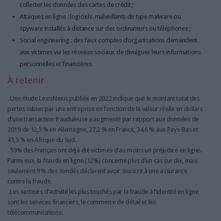
collecter les données des cartes de crédit ;
Attaques en ligne : logiciels malveillants de type malware ou
spyware installés à distance sur des ordinateurs ou téléphones ;
Social engineering : des faux comptes d’organisations demandent
aux victimes via les réseaux sociaux de divulguer leurs informations
personnelles et financières.
À retenir
. Une étude LexisNexis publiée en 2022 indique que le montant total des
pertes subies par une entreprise en fonction de la valeur réelle en dollars
d'une transaction frauduleuse a augmenté par rapport aux données de
2019 de 12,3 % en Allemagne, 27,2 % en France, 34,6 % aux Pays-Bas et
41,5 % en Afrique du Sud.
. 59% des Français ont déjà été victimes d'au moins un préjudice en ligne.
Parmi eux, la fraude en ligne (12%) concerne plus d'un cas sur dix, mais
seulement 9 % des sondés déclarent avoir souscrit à une assurance
contre la fraude.
. Les secteurs d'activité les plus touchés par la fraude à l’identité en ligne
sont les services financiers, le commerce de détail et les
télécommunications.