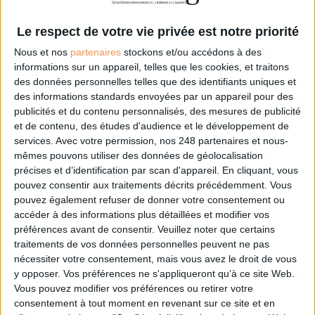
expérience utilisateur améliorée en éliminant la nécessité de se
Le respect de votre vie privée est notre priorité
souvenir de mots de passe complexes.
La vérification des antécédents
est une méthode qui consiste à
Nous et nos
partenaires
stockons et/ou accédons à des
vérifier l'identité d'une personne en examinant son historique
informations sur un appareil, telles que les cookies, et traitons
des données personnelles telles que des identifiants uniques et
bancaire et pénal.
des informations standards envoyées par un appareil pour des
Pour tout savoir sur les solutions existantes et
publicités et du contenu personnalisés, des mesures de publicité
lutter efficacement contre la fraude, téléchargez
et de contenu, des études d'audience et le développement de
l'édition 2023 du Supplément Archimag
services.
Avec votre permission, nos 248 partenaires et nous-
entièrement dédié à cette thématique.
mêmes pouvons utiliser des données de géolocalisation
précises et d’identification par scan d'appareil. En cliquant, vous
pouvez consentir aux traitements décrits précédemment. Vous
Sur le même sujet:
pouvez également refuser de donner votre consentement ou
Certifiez vos documents internes, boostez la confiance client
accéder à des informations plus détaillées et modifier vos
préférences avant de consentir.
Veuillez noter que certains
traitements de vos données personnelles peuvent ne pas
nécessiter votre consentement, mais vous avez le droit de vous
0 Commentaire
y opposer. Vos préférences ne s'appliqueront qu’à ce site Web.
Vous pouvez modifier vos préférences ou retirer votre
consentement à tout moment en revenant sur ce site et en
Sécurité
Fraude Documentaire