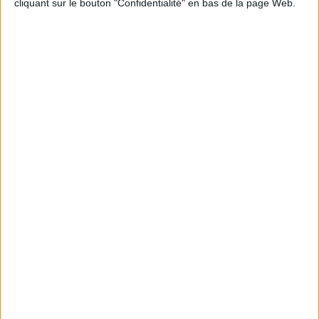
cliquant sur le bouton "Confidentialité" en bas de la page Web.
Connectez-vous
ou
inscrivez-vous
pour publier un commentaire
À LIRE SUR ARCHIMAG
Konica Minolta reprend les fonds de commerce
d’OpenBee et de Doxense
La maturité numérique des entreprises françaises
laisse à désirer