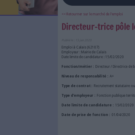
LES NEWSLETTERS
LE MAGAZINE
LES GUIDES PRATIQUES
LES BASES DE DONNÉES
L'ESPACE EMPLOI
L'AGENDA
L'ANNUAIRE DES ACTEURS
<< Retourner sur le marché d
LES LIVRES BLANCS
Directeur-tri
LES SUPPLÉMENTS
NOS OFFRES D'ABONNEMENTS
Publié le : 15 jan 2020
Emploi à Calais (62107)
Employeur : Mairie de Calais
Date limite de candidature : 
Fonction/métier :
Directeu
Niveau de responsabilité 