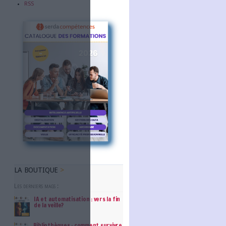
Abonnez-vous
NOUS SUIVRE
Facebook
Twitter
Linkedin
RSS
t des missions-clés relatives à
quipements dont une médiathèque
epts itinérants pour toucher les
ulture participe à l’élaboration du
tion en lien avec tous les