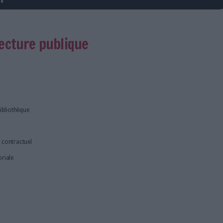
e l'emploi
ce pôle lecture publique
15/02/2020
r / Directrice de bibliothèque
:
A+