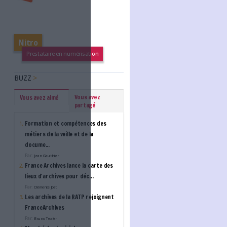
Bibliotheca : Révolutionn
bibliothèque : vers un ti
plus ouvert, accessible e
autonome
BAROMÈTRE EMPLOI