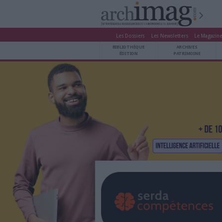
Les Dossiers
Les Newsle
BIBLIOTHÈQUE ÉDITION
BIBLIOTHÈQUE
ARCHIVES PATRIMOINE
ÉDITION
P
VEILLE DOCUMENTATION
DÉMAT CLOUD
UNIVERS DATA
TRAVAIL COLLABORATIF
VIE NUMÉRIQUE
NUMÉRIQUE RESPONSABLE
LES DOSSIERS