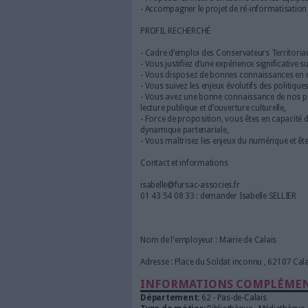
partenaires culturels associati
MISSIONS :
Il-elle a pour principales miss
1) Traduire les orientations st
superviser l’activité des res
service Action culturelle et 
2) Coordonner le suivi de la p
3) De mener à bien 4 gros chan
- Élaborer, rédiger et mettre
stratégiques de la collectivité
- Suivre le projet de création
- Proposer et mettre en œuvr
- Accompagner le projet de r
PROFIL RECHERCHÉ
- Cadre d’emploi des Conserva