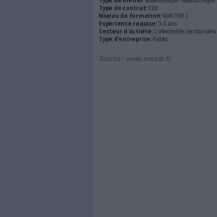
- Vous justifiez d’une expérie
- Vous disposez de bonnes co
- Vous suivez les enjeux évolut
- Vous avez une bonne connais
lecture publique et d’ouverture
- Force de proposition, vous 
dynamique partenariale,
- Vous maîtrisez les enjeux d
Contact et informations
isabelle@fursac-associes.fr
01 43 54 08 33 : demander Is
Nom de l'employeur : Mairie 
Adresse : Place du Soldat inc
INFORMATIONS C
Département:
62 - Pas-de-