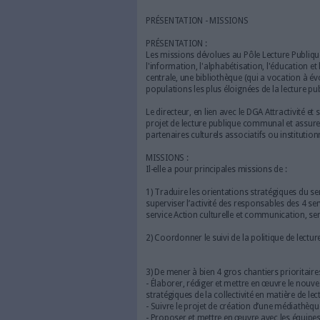
Type de contrat :
Recruteme
Type d’employeur :
Fonctio
Date limite de candidatu
Date de prise de fonction
PRÉSENTATION - MISSIONS
PRÉSENTATION :
Les missions dévolues au Pôle
l'information, l'alphabétisat
centrale, une bibliothèque (q
populations les plus éloignées
Le directeur, en lien avec le D
projet de lecture publique c