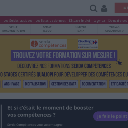
tters
Le Magazine
Les Guides pratiques
Les Bases de données
L'Esp
ARCHIVES
VEILLE
DÉMAT
ATRIMOINE
DOCUMENTATION
CLOUD