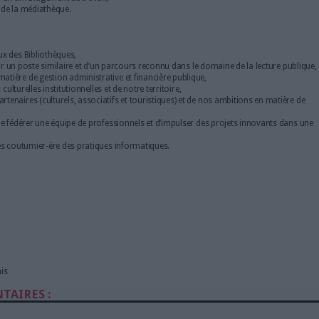
fs ou institutionnels présents sur le territoire.
ions de :
ratégiques du service en objectifs prioritaires définis à l’échelle du te
ponsables des 4 services constitués : Service Politique Documentaire, 
communication, service administratif
olitique de lecture publique
tiers prioritaires :
 en œuvre le nouveau projet de service du Lecture Publique, conforme
 en matière de lecture publique,
 d’une médiathèque,
e avec les équipes un aménagement du travail,
é-informatisation de la médiathèque.
teurs Territoriaux des Bibliothèques,