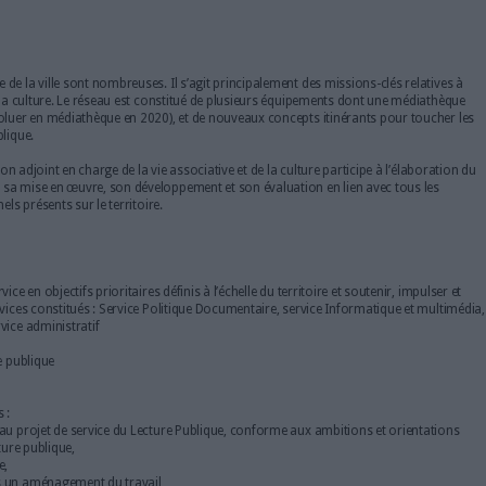
nt statutaire ou contractuel
n publique territoriale
re :
15/02/2020
 :
01/04/2020
 Lecture Publique de la ville sont nombreuses. Il s’agit principalemen
ion, l'éducation et la culture. Le réseau est constitué de plusieurs é
ui a vocation à évoluer en médiathèque en 2020), et de nouveaux conc
 de la lecture publique.
GA Attractivité et son adjoint en charge de la vie associative et de la c
ommunal et assure sa mise en œuvre, son développement et son évalua