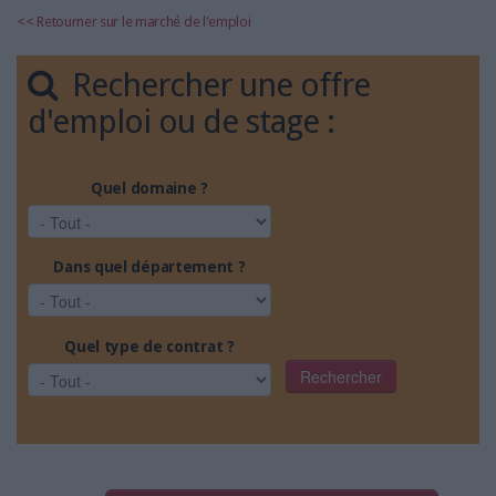
LES GUIDES PRATIQUES
<< Retourner sur le marché de l'emploi
LES BASES DE DONNÉES
L'ESPACE EMPLOI
Rechercher une offre
L'AGENDA
d'emploi ou de stage :
L'ANNUAIRE DES ACTEURS
LES LIVRES BLANCS
Quel domaine ?
LES SUPPLÉMENTS
NOS OFFRES D'ABONNEMENTS
Dans quel département ?
Quel type de contrat ?