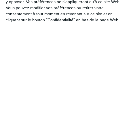
y opposer. Vos préférences ne s'appliqueront qu’à ce site Web.
Publiée le 15/10/2019
Vous pouvez modifier vos préférences ou retirer votre
consentement à tout moment en revenant sur ce site et en
cliquant sur le bouton "Confidentialité" en bas de la page Web.
ASSISTANT PROJET DOCUMENTAIRE (93)
Publiée le 15/10/2019
DIRECTEUR-TRICE DES MÉDIATHÈQUES
Publiée le 14/10/2019
DOCUMENTALISTE TECHNIQUE (94)
Publiée le 14/10/2019
Stagiaire assistant(e) artothécaire – Châtellerault (86)
Publiée le 14/10/2019