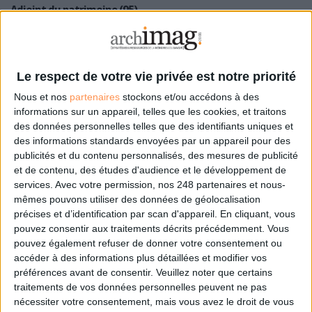
Adjoint du patrimoine (95)
Publiée le 16/10/2019
Le respect de votre vie privée est notre priorité
Adjoint du patrimoine (95)
Nous et nos
partenaires
stockons et/ou accédons à des
Publiée le 16/10/2019
informations sur un appareil, telles que les cookies, et traitons
des données personnelles telles que des identifiants uniques et
des informations standards envoyées par un appareil pour des
publicités et du contenu personnalisés, des mesures de publicité
Community Manager (59)
et de contenu, des études d'audience et le développement de
Publiée le 16/10/2019
services.
Avec votre permission, nos 248 partenaires et nous-
mêmes pouvons utiliser des données de géolocalisation
précises et d’identification par scan d'appareil. En cliquant, vous
pouvez consentir aux traitements décrits précédemment. Vous
Chargé(e) de veille et de gestion de l'information (75)
pouvez également refuser de donner votre consentement ou
Publiée le 15/10/2019
accéder à des informations plus détaillées et modifier vos
préférences avant de consentir.
Veuillez noter que certains
traitements de vos données personnelles peuvent ne pas
nécessiter votre consentement, mais vous avez le droit de vous
Documentaliste , Montigny Le Bretonneux (78)