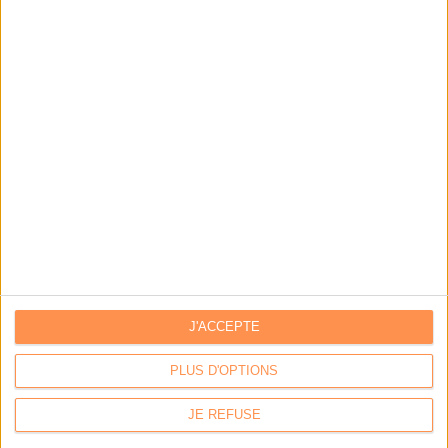
Archimag : Facturation électronique : le plan d’action
opérationnel pour septembre 2026
Bibliotheca : Révolutionner la bibliothèque : vers un
tiers-lieu plus ouvert, accessible et autonome
BAROMÈTRE EMPLOI
J'ACCEPTE
PLUS D'OPTIONS
JE REFUSE