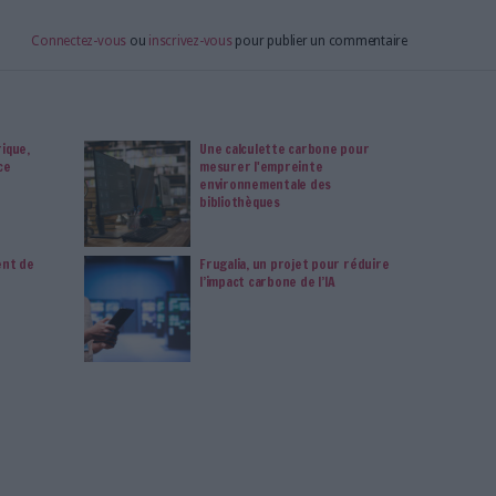
us vos magazines au format PDF, vos guides pratiques pour
 mais aussi 10 ans d'archives. Archimag, c'est le magazine
s votre transformation digitale : dématérialisation, droit
tion documentaire, bibliothèques, archivage électronique,
data, intelligence artificielle...
vie privée est notre priorité. Veuillez noter que certains
 données personnelles peuvent ne pas nécessiter votre
férences ne s'appliqueront qu'à ce site Web. Vous pouvez
s en vous abonnant sur ce site web ou en consultant notre
politique de confidentialité.
Déjà abonné.e ?
Connectez-vous
esponsable
Digitalisation Responsable