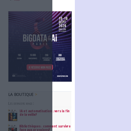
Abonnez-vous
NOUS SUIVRE
Facebook
Twitter
Linkedin
RSS
les communications.