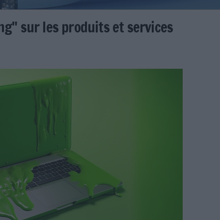
nwashing" sur les produits et 
ation !
 Vola
services-digitalisation.jpg