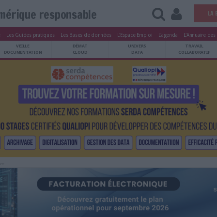
Numérique responsable
tters
Le Magazine
Les Guides pratiques
Les Bases de données
L'Esp
ARCHIVES
VEILLE
DÉMAT
ATRIMOINE
DOCUMENTATION
CLOUD
Publicité