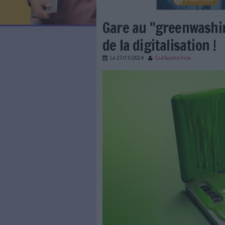
LES NEWSLETTERS
LE MAGAZINE
LES GUIDES PRATIQUES
LES BASES DE DONNÉES
L'ESPACE EMPLOI
L'AGENDA
Gare au "gree
L'ANNUAIRE DES ACTEURS
LES LIVRES BLANCS
de la digitalis
LES SUPPLÉMENTS
Le
27/11/2024
Guillaume
NOS OFFRES D'ABONNEMENTS
greenwashing-offres-