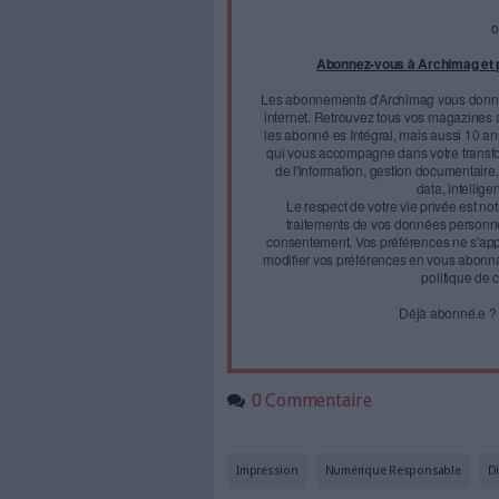
ingénieur conseil en déc
auquel nous offrons cett
Il est important à mon avis d'a
Face à 
journal
Accédez gratui
a
Abonnez-vous 
Les abonnements d'Arch