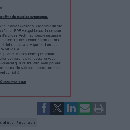
arbonation et sociétaire de la Coopérative Carbone,
e tribune.
ttirer l’attention sur l’usage
l'infobésité, soutenez un
isme fiable et vérifié...
tement à Archimag (hors articles abonné·es) en
cceptant l'utilisation des cookies...
ou
à Archimag et profitez de tous les avantages.
imag vous donnent un accès exclusif à l'ensemble du site