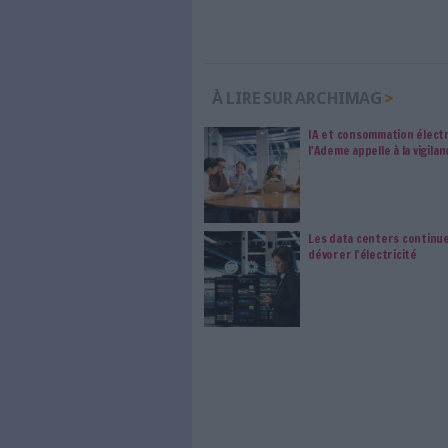
internet. Retrouvez to
les abonné·es Intégral,
qui vous accompagne dan
de l'information, ges
Le respect de votre 
traitements de vos
consentement. Vos pré
modifier vos préférence
0 Commentaire
Impression
Numérique R