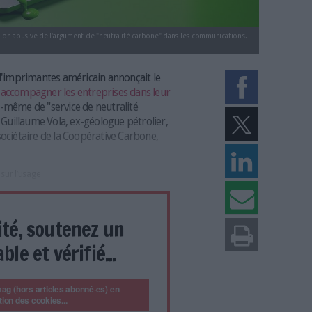
années sur l'utilisation abusive de l'argument de "neutralité carbone" dans 
, un fabricant d'imprimantes américain annonçait le
se proposant d'accompagner les entreprises dans leur
qu'il qualifie lui-même de "service de neutralité
qui fait réagir Guillaume Vola, ex-géologue pétrolier,