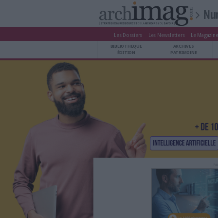
Les Dossiers
Les Newsle
BIBLIOTHÈQUE ÉDITION
BIBLIOTHÈQUE
ARCHIVES PATRIMOINE
ÉDITION
P
VEILLE DOCUMENTATION
DÉMAT CLOUD
UNIVERS DATA
TRAVAIL COLLABORATIF
VIE NUMÉRIQUE
NUMÉRIQUE RESPONSABLE
LES DOSSIERS