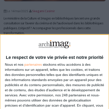
Le 14/mai/2025
Sivagami Casimir
Le ministère de la Culture et Images en bibliothèques lancent une grande
consultation sur l’avenir du cinéma et de l’audiovisuel dans les bibliothèques
publiques. L’objectif ? Accompagner les professionnels dans cette
transformation.
Lire la suite...
Marion Demonteil-Mouleyre : donner une place au jeu
Le respect de votre vie privée est notre priorité
en médiathèque
Nous et nos
partenaires
stockons et/ou accédons à des
informations sur un appareil, telles que les cookies, et traitons
des données personnelles telles que des identifiants uniques et
des informations standards envoyées par un appareil pour des
publicités et du contenu personnalisés, des mesures de publicité
et de contenu, des études d'audience et le développement de
services.
Avec votre permission, nos 248 partenaires et nous-
mêmes pouvons utiliser des données de géolocalisation
précises et d’identification par scan d'appareil. En cliquant, vous