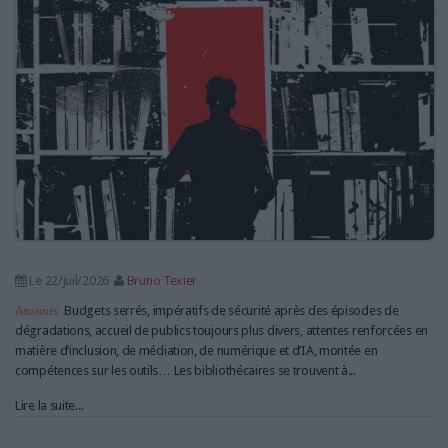
LES GUIDES PRATIQUES
LES BASES DE DONNÉES
L'ESPACE EMPLOI
L'AGENDA
L'ANNUAIRE DES ACTEURS
LES LIVRES BLANCS
LES SUPPLÉMENTS
NOS OFFRES D'ABONNEMENTS
Le 22/juil/2026
Bruno Texier
Abonnés
Budgets serrés, impératifs de sécurité après des épisodes de
dégradations, accueil de publics toujours plus divers, attentes renforcées en
matière d’inclusion, de médiation, de numérique et d’IA, montée en
compétences sur les outils… Les bibliothécaires se trouvent à...
Lire la suite...