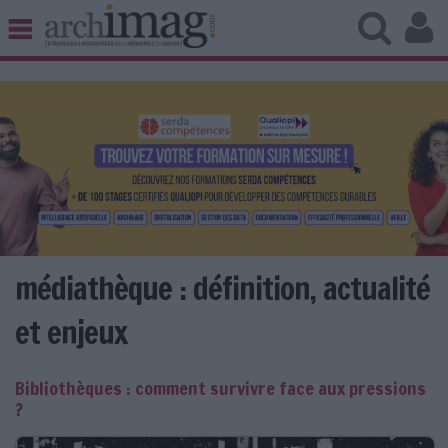
BIBLIOTHÈQUE ÉDITION
ARCHIVES PATRIMOINE
VEILLE DOCUMENTATION
DÉMAT CLOUD
UNIVERS DATA
TRAVAIL COLLABORATIF
VIE NUMÉRIQUE
NUMÉRIQUE RESPONSABLE
médiathèque : définition, actualité
et enjeux
LES DOSSIERS
Bibliothèques : comment survivre face aux pressions
LES NEWSLETTERS
?
LE MAGAZINE