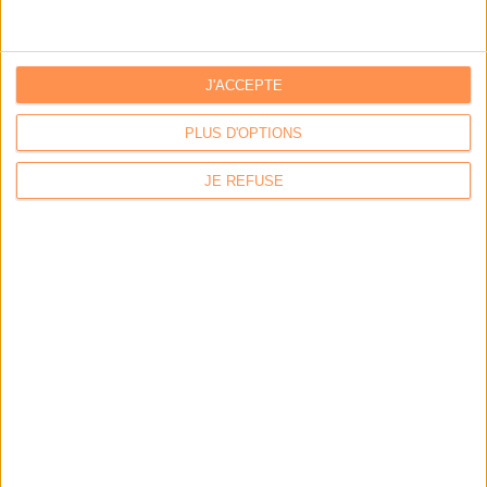
J'ACCEPTE
PLUS D'OPTIONS
LA BOUTIQUE
JE REFUSE
Les derniers mags :
IA et automatisation : vers la fin de la veille?
Bibliothèques : comment survivre face aux pressions?
DSI du secteur public : le pivot de la transformation
Les derniers guides :