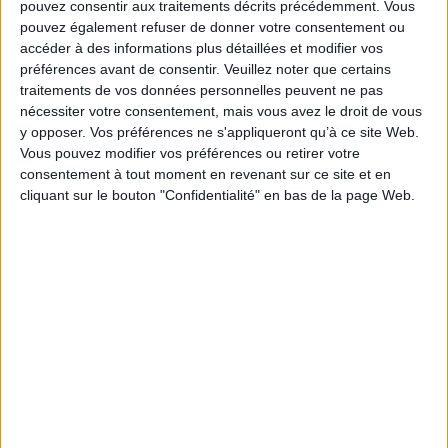
pouvez consentir aux traitements décrits précédemment. Vous
pouvez également refuser de donner votre consentement ou
accéder à des informations plus détaillées et modifier vos
préférences avant de consentir.
Veuillez noter que certains
traitements de vos données personnelles peuvent ne pas
nécessiter votre consentement, mais vous avez le droit de vous
Le 05/déc/2024
Michel Remize
y opposer. Vos préférences ne s'appliqueront qu’à ce site Web.
Abonnés
Marion Demonteil-Mouleyre est responsable du pôle ludothèque
Vous pouvez modifier vos préférences ou retirer votre
des médiathèques de Vitrolles (Bouches-du-Rhône). Son travail : donner une
consentement à tout moment en revenant sur ce site et en
place au jeu, au même titre que les autres documents, mais avec ses
cliquant sur le bouton "Confidentialité" en bas de la page Web.
particularités. Parcours d’une ludothécaire, depuis la case départ.
Lire la suite...
Département de la Drôme, un projet réussi grâce à
Syracuse !