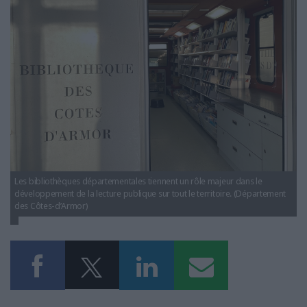
LES GUIDES PRATIQUES
bibliotheque-departementale-evolution-enjeux.jpg
LES BASES DE DONNÉES
L'ESPACE EMPLOI
L'AGENDA
L'ANNUAIRE DES ACTEURS
LES LIVRES BLANCS
LES SUPPLÉMENTS
NOS OFFRES D'ABONNEMENTS
Les bibliothèques départementales tiennent un rôle majeur dans le
développement de la lecture publique sur tout le territoire. (Département
des Côtes-d’Armor)