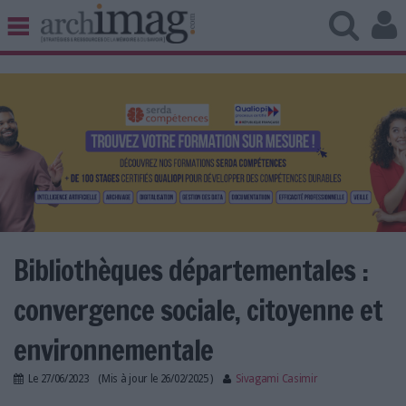
BIBLIOTHÈQUE ÉDITION
ARCHIVES PATRIMOINE
VEILLE DOCUMENTATION
DÉMAT CLOUD
UNIVERS DATA
TRAVAIL COLLABORATIF
VIE NUMÉRIQUE
NUMÉRIQUE RESPONSABLE
Bibliothèques départementales :
convergence sociale, citoyenne et
LES DOSSIERS
environnementale
LES NEWSLETTERS
Le
27/06/2023
(Mis à jour le
26/02/2025
)
Sivagami Casimir
LE MAGAZINE