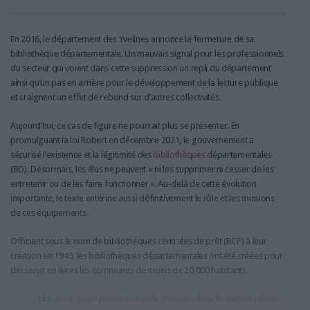
En 2016, le département des Yvelines annonce la fermeture de sa
bibliothèque départementale. Un mauvais signal pour les professionnels
du secteur qui voient dans cette suppression un repli du département
ainsi qu’un pas en arrière pour le développement de la lecture publique
et craignent un effet de rebond sur d’autres collectivités.
Aujourd’hui, ce cas de figure ne pourrait plus se présenter. En
promulguant la loi Robert en décembre 2021, le gouvernement a
sécurisé l’existence et la légitimité des
bibliothèques
départementales
(BD). Désormais, les élus ne peuvent « ni les supprimer ni cesser de les
entretenir ou de les faire fonctionner ». Au-delà de cette évolution
importante, le texte entérine aussi définitivement le rôle et les missions
de ces équipements.
Officiant sous le nom de bibliothèques centrales de prêt (BCP) à leur
création en 1945, les bibliothèques départementales ont été créées pour
desservir en livres les communes de moins de 20 000 habitants.
Lire aussi :
L’ABF publie un mode d’emploi de la loi Robert relative