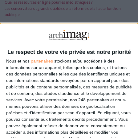
Quelles ressources en ligne pour les médiathèques ?
Les conservateurs : grands oubliés de la réforme de la haute fonction
publique
Cet article vous intéresse?
Retrouvez-le en intégralité
Le respect de votre vie privée est notre priorité
Nous et nos
partenaires
stockons et/ou accédons à des
dans le magazine Archimag
informations sur un appareil, telles que les cookies, et traitons
des données personnelles telles que des identifiants uniques et
des informations standards envoyées par un appareil pour des
!
publicités et du contenu personnalisés, des mesures de publicité
et de contenu, des études d'audience et le développement de
services.
Avec votre permission, nos 248 partenaires et nous-
mêmes pouvons utiliser des données de géolocalisation
précises et d’identification par scan d'appareil. En cliquant, vous
pouvez consentir aux traitements décrits précédemment. Vous
pouvez également refuser de donner votre consentement ou
accéder à des informations plus détaillées et modifier vos