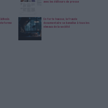
s en vous abonnant sur ce site web ou en consultant notre
politique de confidentialité.
Déjà abonné.e ?
Connectez-vous
fique
Belgique
Connectez-vous
ou
inscrivez-vous
pour publi
MAG
s 2026 : ce que l’IA change
Google déploie A
pour la veille stratégique
France et engag