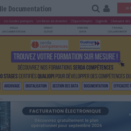
Veille Documentation
tters
Le Magazine
Les Guides pratiques
Les Bases de données
L'Esp
ARCHIVES
VEILLE
DÉMAT
ATRIMOINE
DOCUMENTATION
CLOUD
Publicité