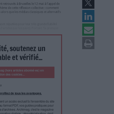
s (Archimag)
ocumentation a réuni à Bruxelles une centaine de
ormation-documentation pour rappeler leur rôle de
'ère de l'infobésité.
l'info-doc se sont retrouvés à Bruxelles le 12 mai à l'appel de
entation
(ABD). Thème de cette réflexion collective : comment
 de l'information alors que les médias classiques et alternatifs
eux.
les publications sont réputées pour leur très grande fiabilité
ew" (évaluation d'articles par les pairs). Portant "la pratique