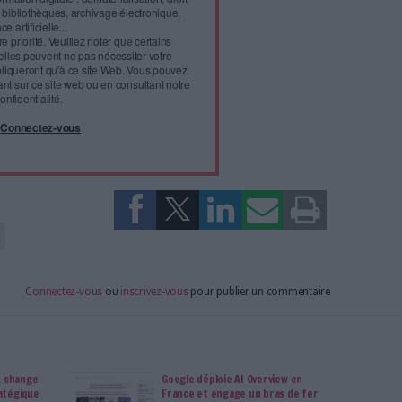
l'infobésité, soutenez un
isme fiable et vérifié...
tement à Archimag (hors articles abonné·es) en
cceptant l'utilisation des cookies...
ou
à Archimag et profitez de tous les avantages.
imag vous donnent un accès exclusif à l'ensemble du site
us vos magazines au format PDF, vos guides pratiques pour
 mais aussi 10 ans d'archives. Archimag, c'est le magazine
s votre transformation digitale : dématérialisation, droit
tion documentaire, bibliothèques, archivage électronique,
data, intelligence artificielle...
vie privée est notre priorité. Veuillez noter que certains
 données personnelles peuvent ne pas nécessiter votre
férences ne s'appliqueront qu'à ce site Web. Vous pouvez