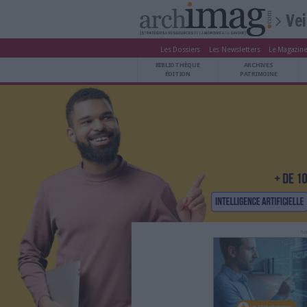
Les Dossiers
Les Newsle
BIBLIOTHÈQUE ÉDITION
BIBLIOTHÈQUE
ARCHIVES PATRIMOINE
ÉDITION
P
VEILLE DOCUMENTATION
DÉMAT CLOUD
UNIVERS DATA
TRAVAIL COLLABORATIF
VIE NUMÉRIQUE
NUMÉRIQUE RESPONSABLE
LES DOSSIERS