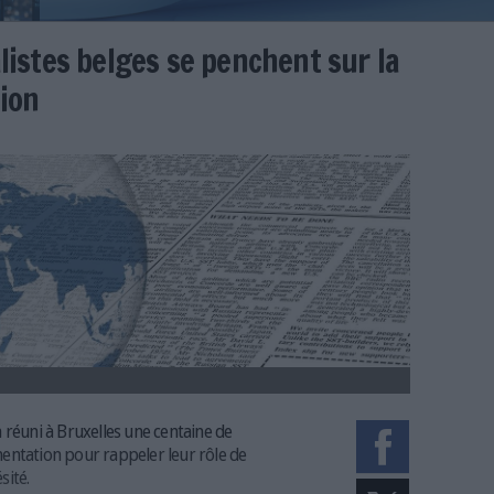
cumentalistes belges se penchen
'information
er
ralt.jpg