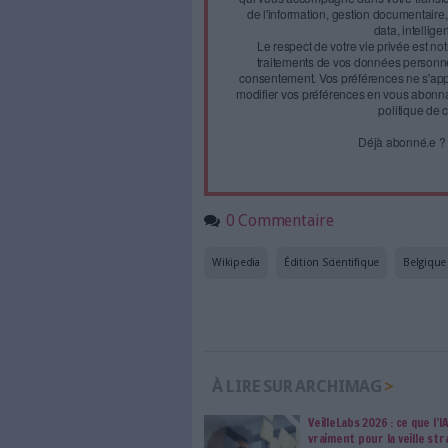
Face à 
journal
Accédez gratui
a
Abonnez-vous 
Les abonnements d'Arch
internet. Retrouvez to
les abonné·es Intégral,
qui vous accompagne dan
de l'information, ges
Le respect de votre 
traitements de vos
consentement. Vos pré