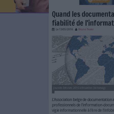
LES NEWSLETTERS
LE MAGAZINE
LES GUIDES PRATIQUES
LES BASES DE DONNÉES
L'ESPACE EMPLOI
L'AGENDA
Quand les do
L'ANNUAIRE DES ACTEURS
LES LIVRES BLANCS
fiabilité de l
LES SUPPLÉMENTS
Le
13/05/2016
Bruno Texi
NOS OFFRES D'ABONNEMENTS
information-pixabay-ge