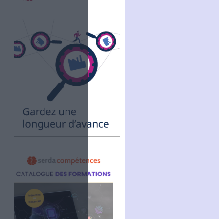
Abonnez-vous
NOUS SUIVRE
Facebook
Twitter
Linkedin
RSS