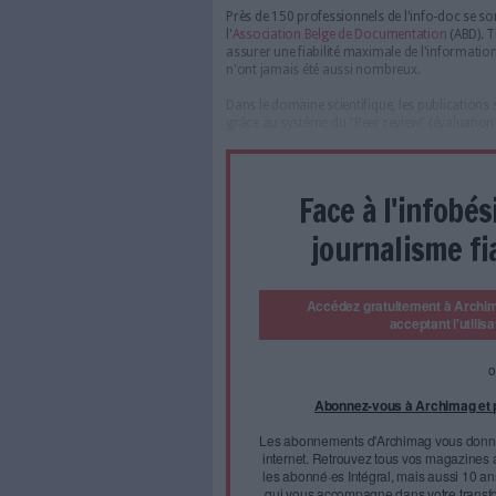
Journée Inforum 2016 à Bruxelle
L'Association belge de d
professionnels de l'inf
vigie informationnelle à l
Près de 150 professionnels de 
l'
Association Belge de Docum
assurer une fiabilité maximale
n'ont jamais été aussi nombr
Dans le domaine scientifique, 
grâce au système du "Peer revi