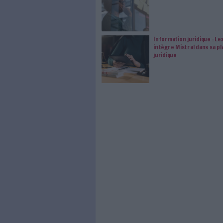
modifier vos préférence
0 Commentaire
Wikipedia
Édition Scienti
À LIRE SUR ARCHI
VeilleLab
vraiment 