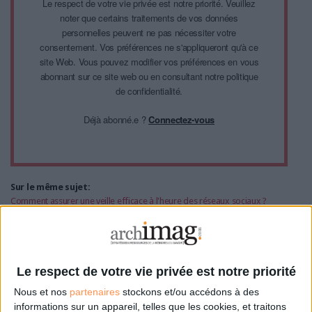
Le respect de votre vie privée est notre priorité. Veuillez
noter que certains traitements de vos données
personnelles peuvent ne pas nécessiter votre
consentement. Vos préférences ne s'appliqueront qu'à ce
site Web. Vous pouvez modifier vos préférences en vous
abonnant sur ce site web ou en consultant notre politique
de confidentialité.
Déjà abonné.e ?
Connectez-vous
Sur le même sujet:
Comment assurer une veille efficace à l'heure des réseaux sociaux ?
Comment bien choisir son logiciel de veille ?
Camille Duvin, la veilleuse qui ne perd pas le Nord
5 erreurs pour rater à coup sûr votre projet de veille
Editeurs de veille : on s'était dit rendez-vous dans dix ans...
Le respect de votre vie privée est notre priorité
Cet article vous intéresse?
Nous et nos
partenaires
stockons et/ou accédons à des
informations sur un appareil, telles que les cookies, et traitons