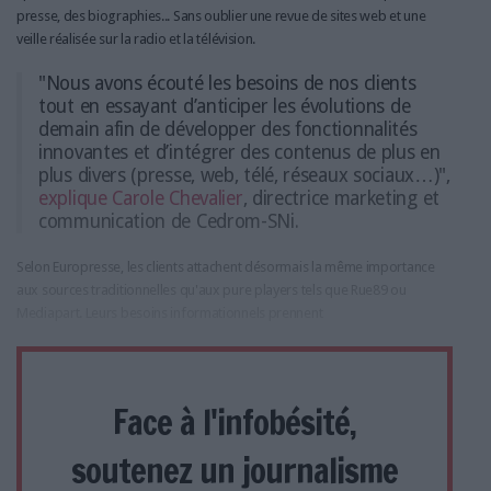
presse, des biographies... Sans oublier une revue de sites web et une
veille réalisée sur la radio et la télévision.
"Nous avons écouté les besoins de nos clients
tout en essayant d’anticiper les évolutions de
demain afin de développer des fonctionnalités
innovantes et d’intégrer des contenus de plus en
plus divers (presse, web, télé, réseaux sociaux…)",
explique Carole Chevalier
, directrice marketing et
communication de Cedrom-SNi.
Selon Europresse, les clients attachent désormais la même importance
aux sources traditionnelles qu'aux pure players tels que Rue89 ou
Mediapart. Leurs besoins informationnels prennent
Face à l'infobésité,
soutenez un journalisme