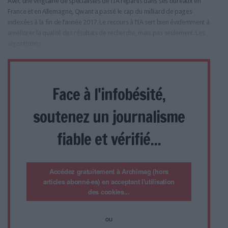
Avec une vingtaine de spécialistes de l’IA répartis dans ses bureaux en
France et en Allemagne, Qwant a passé le cap du milliard de pages
indexées à la fin de l’année 2017. Le recours à l’IA sert bien évidemment à
améliorer la qualité des résultats de recherche, mais pas seulement. Les
algorithmes
Face à l'infobésité,
soutenez un journalisme
fiable et vérifié...
Accédez gratuitement à Archimag (hors
articles abonné·es) en acceptant l'utilisation
des cookies...
ou