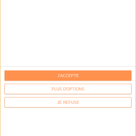
J'ACCEPTE
LA BOUTIQUE
PLUS D'OPTIONS
Les derniers mags :
JE REFUSE
IA et automatisation : vers la fin de la veille?
Bibliothèques : comment survivre face aux pressions?