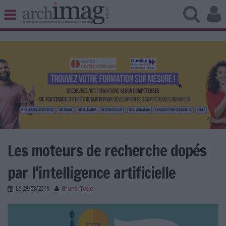
BIBLIOTHÈQUE ÉDITION
ARCHIVES PATRIMOINE
VEILLE DOCUMENTATION
DÉMAT CLOUD
UNIVERS DATA
TRAVAIL COLLABORATIF
VIE NUMÉRIQUE
NUMÉRIQUE RESPONSABLE
Les moteurs de recherche dopés
par l'intelligence artificielle
LES DOSSIERS
Le
28/03/2018
Bruno Texier
LES NEWSLETTERS
search_IA.jpg
LE MAGAZINE