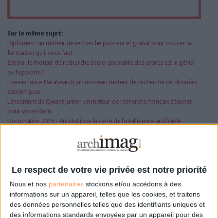
Sur le même sujet:
Diplomeo : un moteur de recherche puissant et gratuit pour trouver la
formation qu'il vous faut
Ecosia : le moteur de recherche écolo qui plante des arbres est-il génial
ou hypocrite ?
Elsevier lance DataSearch, un nouveau moteur de recherche de données
scientifiques
Lancement de Qwant Junior, un moteur de recherche français sécurisé
pour vos enfants
Documation 2016 - Antidot joue la carte de l'intelligence artificielle
Intelligence artificielle : "Demain, nous aurons tous un double dans le
monde digital"
Cet article vous intéresse?
Le respect de votre vie privée est notre priorité
Nous et nos
partenaires
stockons et/ou accédons à des
Retrouvez-le en intégralité
informations sur un appareil, telles que les cookies, et traitons
des données personnelles telles que des identifiants uniques et
des informations standards envoyées par un appareil pour des