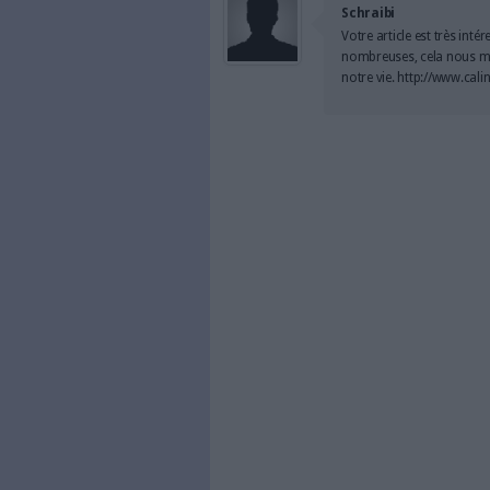
À LIRE SUR ARCHI
Le signa
générés p
à partir 
Bibliothè
face aux 