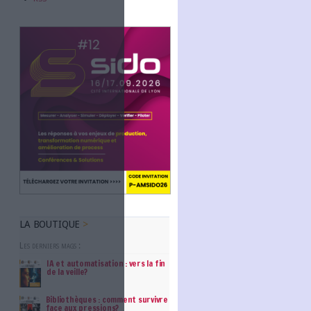
Abonnez-vous
NOUS SUIVRE
Facebook
Twitter
Linkedin
RSS