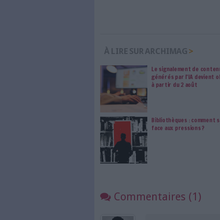
Les abonnements d'Arch
internet. Retrouvez to
les abonné·es Intégral,
qui vous accompagne dan
de l'information, ges
Le respect de votre 
traitements de vos
consentement. Vos pré
modifier vos préférence
1 Commentaire
Sécurité
Reconnaissance D