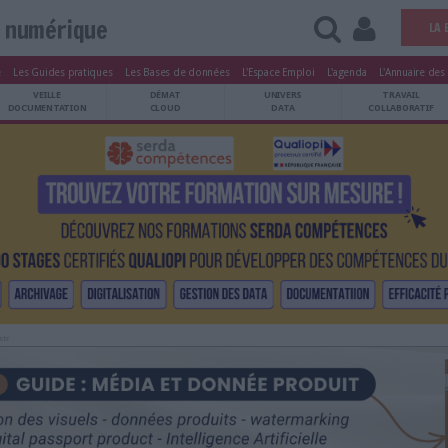
Vie numérique
tters
Le Magazine
Les Guides pratiques
Les Bases de données
L'Esp
ARCHIVES
VEILLE
DÉMAT
ATRIMOINE
DOCUMENTATION
CLOUD
Publicité