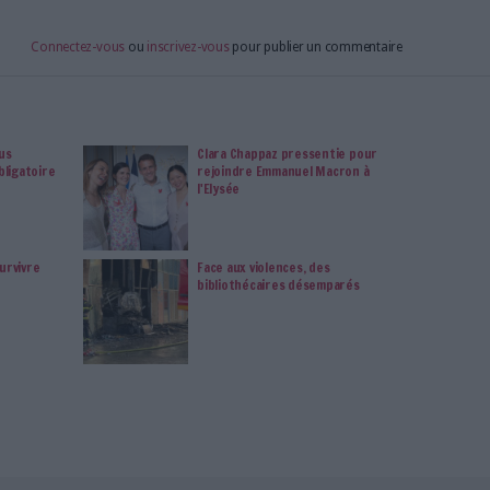
imag vous donnent un accès exclusif à l'ensemble du site
us vos magazines au format PDF, vos guides pratiques pour
 mais aussi 10 ans d'archives. Archimag, c'est le magazine
s votre transformation digitale : dématérialisation, droit
tion documentaire, bibliothèques, archivage électronique,
data, intelligence artificielle...
vie privée est notre priorité. Veuillez noter que certains
 données personnelles peuvent ne pas nécessiter votre
férences ne s'appliqueront qu'à ce site Web. Vous pouvez
s en vous abonnant sur ce site web ou en consultant notre
politique de confidentialité.
Déjà abonné.e ?
Connectez-vous
igitale