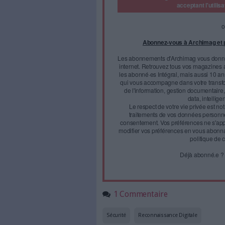
empreintes digitales doit
milliards d’euros) d’ici 
très forte croissance, po
du e-commerce.
2,51 milliards de dollars en 2
Face à 
journal
Accédez gratui
a
Abonnez-vous 