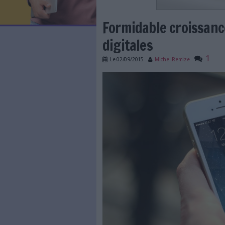
LES NEWSLETTERS
LE MAGAZINE
LES GUIDES PRATIQUES
LES BASES DE DONNÉES
L'ESPACE EMPLOI
L'AGENDA
Formidable c
L'ANNUAIRE DES ACTEURS
LES LIVRES BLANCS
digitales
LES SUPPLÉMENTS
Le
02/09/2015
Michel Re
NOS OFFRES D'ABONNEMENTS
287 1_ actu marché em