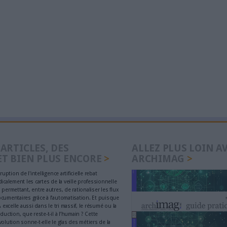
s (1)
i
icle est très intéressant, c'est vrai que les solutions de signatures él
es, cela nous montre à quel point la signature électronique a évolué
e. http://www.calindasoftware.com/fr/modele-de-cahier-des-charges-