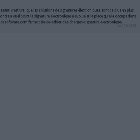
Connectez-vous
ou
inscrivez-vous
pour publi
MAG
lement de contenus
Clara Chappaz p
ar l'IA devient obligatoire
rejoindre Emman
du 2 août
l'Elysée
ques : comment survivre
Face aux violenc
pressions ?
bibliothécaires