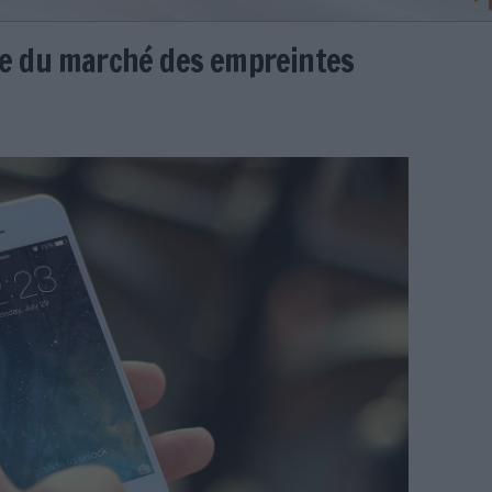
roissance du marché des empre
1
mize
prientes digitales iphone-410324_1280.jpg