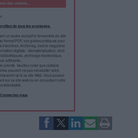
 atteindre 4,41 milliards de dollars (environ 3,9
2022, selon Grand View Research. Ce chiffre traduit une
ussée par les besoins des domaines de la sécurité et
014 (environ 2,23 milliards d’euros), 4,41 milliards de dollars
l'infobésité, soutenez un
isme fiable et vérifié...
tement à Archimag (hors articles abonné·es) en
cceptant l'utilisation des cookies...
ou
à Archimag et profitez de tous les avantages.