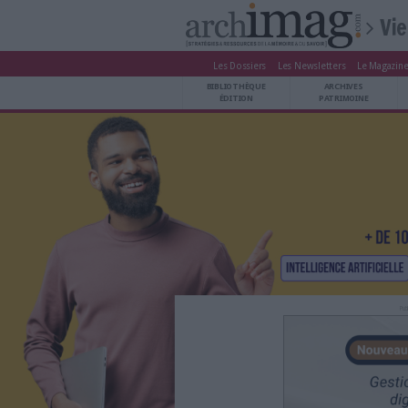
Les Dossiers
Les Newsle
BIBLIOTHÈQUE ÉDITION
BIBLIOTHÈQUE
ARCHIVES PATRIMOINE
ÉDITION
P
VEILLE DOCUMENTATION
DÉMAT CLOUD
UNIVERS DATA
TRAVAIL COLLABORATIF
VIE NUMÉRIQUE
NUMÉRIQUE RESPONSABLE
LES DOSSIERS