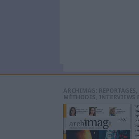
Commentaire
Schraib
Votre art
nombreus
notre vi