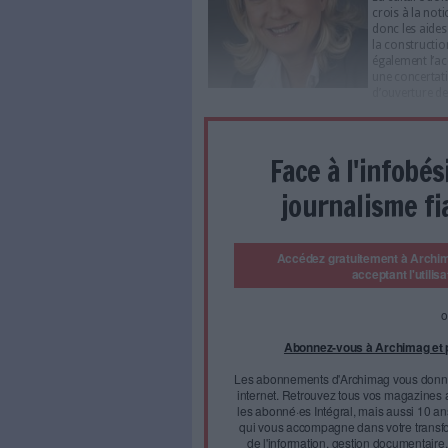
bâtiments classés ou inscrits
la lourdeur de sa mise en vale
laquelle ploient l'Etat, les coll
tourisme patrimonial est une d
se traduit par une fréquentati
touristique pèse globalement 
valoriser et d'enrichir const
de la France. Il est impératif
différents acteurs de ce doma
Il y a lieu d'aider les uns et l
dégradation de l'héritage que
affectations à des monuments 
moulins, cavernes, bâtiments 
centres culturels ou en logem
Numérique
Il faut tout à la fois intégrer
personnes privées la révolut
jalousement à préserver la di