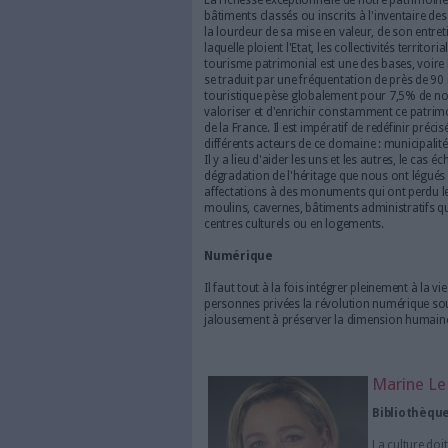
nationale, mais surtout en dé
financière d'encourager et d'
traditionnelles (le livre) et n
réalisé, comme d'autres acti
culture "sanctuarisé" à haut
Patrimoine
La richesse exceptionnelle de