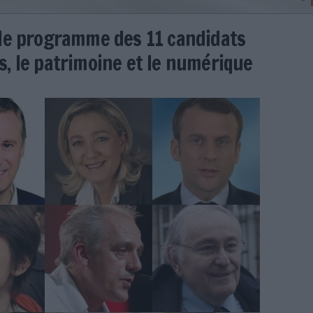
e 2017 : le programme des 11 c
iothèques, le patrimoine et le 
e
20/11/2019
)
lle.jpg