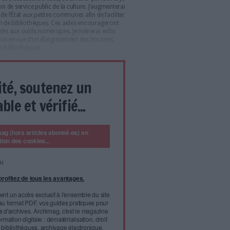
 à l'inventaire des monuments historiques - a pour contrepartie
ur, de son entretien, voire de son utilisation, charge sous
ectivités territoriales... et les propriétaires privés. Et pourtant le
es bases, voire la plus solide, de l'attractivité de notre pays qui
on de près de 90 millions de visiteurs étrangers. Le secteur
pour 7,5% de notre P.I.B. Il est urgent de sauvegarder, de
amment ce patrimoine constitutif de l'identité et du rayonnement
 de redéfinir précisément les compétences et les obligations des
ine : municipalités, départements, régions, propriétaires privés.
es autres, le cas échéant, à enrayer le délabrement et la
 nous ont légués les siècles, en trouvant de nouvelles
qui ont perdu leur raison d'être originelle : châteaux, abbayes,
administratifs qui peuvent être reconvertis en hôtelleries, en
ents.
 pleinement à la vie des administrations, des entreprises et des
ion numérique sous toutes ses formes tout en veillant
mension humaine de notre civilisation.