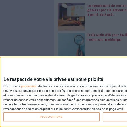
a
Abonnez-vous 
Les abonnements d'Arch
internet. Retrouvez to
les abonné·es Intégral,
qui vous accompagne dan
de l'information, ges
Le respect de votre 
traitements de vos
consentement. Vos pré
modifier vos préférence