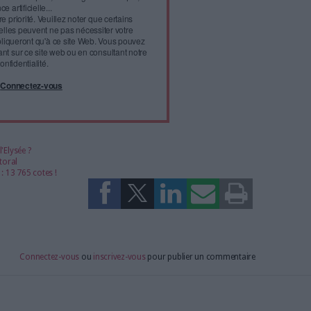
Marine Le Pen
Bibliothèques
La culture doit être accessible à tous, se diffuser partout et je
crois à la notion de service public de la culture. J’augmenterai
donc les aides de l’État aux petites communes afin de faciliter
la construction de bibliothèques. Ces aides encourageront
également l’accès aux outils numériques. Je mènerai enfin
une concertation en vue d’un élargissement des horaires
d’ouverture des bibliothèques,
l'infobésité, soutenez un
isme fiable et vérifié...
tement à Archimag (hors articles abonné·es) en