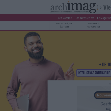
Les Dossiers
Les Newsle
BIBLIOTHÈQUE ÉDITION
BIBLIOTHÈQUE
ARCHIVES PATRIMOINE
ÉDITION
P
VEILLE DOCUMENTATION
DÉMAT CLOUD
UNIVERS DATA
TRAVAIL COLLABORATIF
VIE NUMÉRIQUE
NUMÉRIQUE RESPONSABLE
LES DOSSIERS