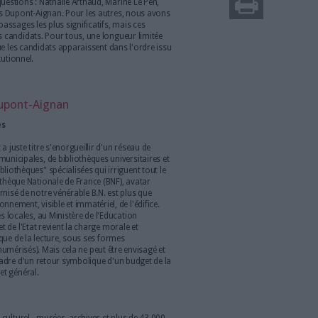
ébats, ou parfois même absents, la culture et
nt figure de parents pauvres dans la campagne
ielle de 2017. Aussi Archimag a-t-il décidé
ndidats sur les principaux sujets préoccupant les
mation et du digital. Professions de foi.
r les bibliothèques ? Quelles sont vos propositions pour le
..) ? Quelles mesures prendrez-vous en matière de transition
ses, e-administration, open data...) ? Ce sont les trois
himag a interrogé les candidats à l'élection présidentielle du
s avons résumé ici en trois mots : bibliothèques, patrimoine,
 répondu à nos questions : Nathalie Arthaud, Marine Le Pen,
 Poutou et Nicolas Dupont-Aignan. Pour les autres, nous avons
en extraire les passages les plus significatifs, mais ces
dées par tous les candidats. Pour tous, une longueur limitée
e. A noter enfin que les candidats apparaissent dans l'ordre issu
 le Conseil constitutionnel.