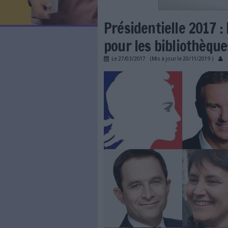
LES NEWSLETTERS
LE MAGAZINE
LES GUIDES PRATIQUES
LES BASES DE DONNÉES
L'ESPACE EMPLOI
L'AGENDA
Présidentiell
L'ANNUAIRE DES ACTEURS
LES LIVRES BLANCS
pour les bibl
LES SUPPLÉMENTS
Le
27/03/2017
(Mis à jour l
NOS OFFRES D'ABONNEMENTS
programme_presidentie