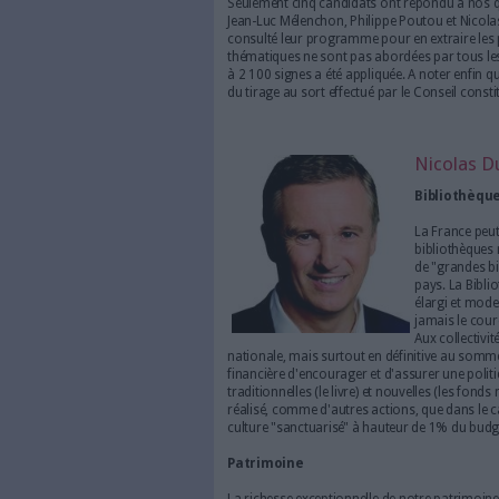
Très discrets dans les d
l'économie numérique fo
pour l'élection président
d'interroger les onze ca
professionnels de l'infor
Quel est votre programme pou
patrimoine (archives, musées.
digitale de la France (entrepri
thématiques sur lesquelles Arc
23 avril prochain. Ce que nou
numérique.
Seulement cinq candidats ont
Jean-Luc Mélenchon, Philippe
consulté leur programme pour 
thématiques ne sont pas abor
à 2 100 signes a été appliqué
du tirage au sort effectué par