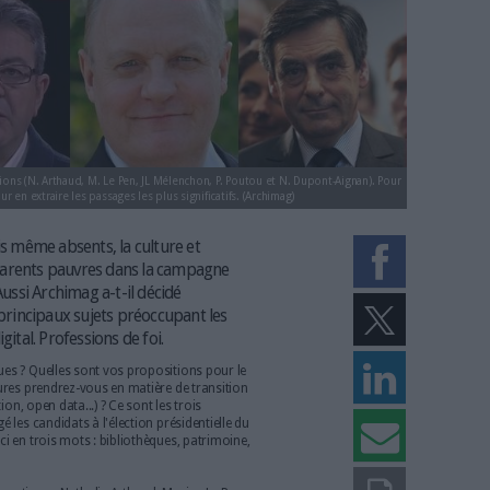
pondu à nos questions (N. Arthaud, M. Le Pen, JL Mélenchon, P. Poutou et N.
leur programme pour en extraire les passages les plus significatifs. (Archimag