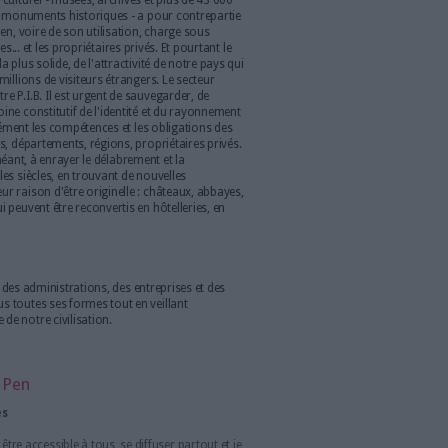
Nicolas Dupont-Aignan
Bibliothèques
La France peut a juste titre s'enorgueillir d'un réseau de
bibliothèques municipales, de bibliothèques universitaires et
de "grandes bibliothèques" spécialisées qui irriguent tout le
pays. La Bibliothèque Nationale de France (BNF), avatar
élargi et modernisé de notre vénérable B.N. est plus que
jamais le couronnement, visible et immatériel, de l'édifice.
Aux collectivités locales, au Ministère de l'Education
finitive au sommet de l'Etat revient la charge morale et
assurer une politique de la lecture, sous ses formes
ouvelles (les fonds numérisés). Mais cela ne peut être envisagé et
ons, que dans le cadre d'un retour symbolique d'un budget de la
eur de 1% du budget général.
 notre patrimoine culturel - musées, archives et plus de 43 000