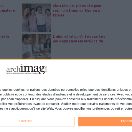
cceptant l'utilisation des cookies...
ou
à Archimag et profitez de tous les avantages.
imag vous donnent un accès exclusif à l'ensemble du site
us vos magazines au format PDF, vos guides pratiques pour
 mais aussi 10 ans d'archives. Archimag, c'est le magazine
s votre transformation digitale : dématérialisation, droit
tion documentaire, bibliothèques, archivage électronique,
data, intelligence artificielle...
vie privée est notre priorité. Veuillez noter que certains
 données personnelles peuvent ne pas nécessiter votre
férences ne s'appliqueront qu'à ce site Web. Vous pouvez
s en vous abonnant sur ce site web ou en consultant notre
politique de confidentialité.
Déjà abonné.e ?
Connectez-vous