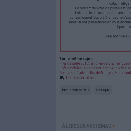
Face à 
journal
Accédez gratui