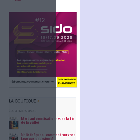
Abonnez-vous
NOUS SUIVRE
Facebook
Twitter
Linkedin
RSS
 Dupont-Aignan). Pour
)