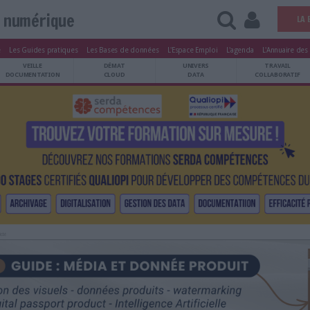
Vie numérique
tters
Le Magazine
Les Guides pratiques
Les Bases de données
L'Esp
ARCHIVES
VEILLE
DÉMAT
ATRIMOINE
DOCUMENTATION
CLOUD
Publicité