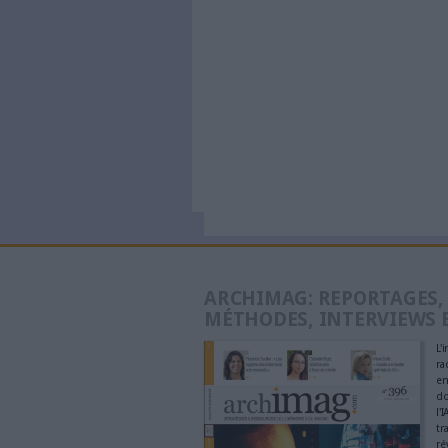
Trois outi
recherch