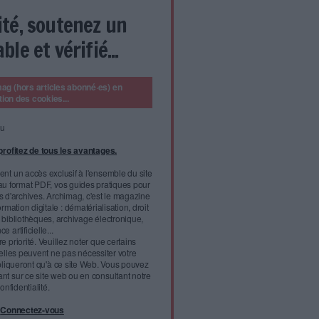
enus (éditeurs de presse, artistes…) et les grandes
 (Google, Facebook...). La nouvelle directive crée
in” du droit d’auteur visant à mieux rémunérer les
 acharnées, la “directive sur le droit d’auteur dans le marché
tée aujourd'hui par le parlement européen à une large majorité
9 abstentions). “C’est un excellent message envoyé aux
nes” s’est réjoui Axel Voss, rapporteur allemand du texte sur le
r le droit d’auteur afin de l’adapter aux nouveaux usages
 producteurs de contenu, elle permettra d’assurer une
teurs.
l'infobésité, soutenez un
isme fiable et vérifié...