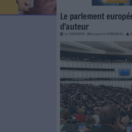
LES NEWSLETTERS
LE MAGAZINE
LES GUIDES PRATIQUES
LES BASES DE DONNÉES
L'ESPACE EMPLOI
L'AGENDA
Le parlement
L'ANNUAIRE DES ACTEURS
LES LIVRES BLANCS
d'auteur
LES SUPPLÉMENTS
Le
12/09/2018
(Mis à jour l
NOS OFFRES D'ABONNEMENTS
parlement europauteu