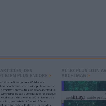
ls d’IA pour faciliter la
L'administration
e académique
aux usages non e