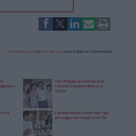
tement à Archimag (hors articles abonné·es) en
cceptant l'utilisation des cookies...
ou
à Archimag et profitez de tous les avantages.
imag vous donnent un accès exclusif à l'ensemble du site
us vos magazines au format PDF, vos guides pratiques pour
 mais aussi 10 ans d'archives. Archimag, c'est le magazine
s votre transformation digitale : dématérialisation, droit
tion documentaire, bibliothèques, archivage électronique,
data, intelligence artificielle...
vie privée est notre priorité. Veuillez noter que certains
 données personnelles peuvent ne pas nécessiter votre
férences ne s'appliqueront qu'à ce site Web. Vous pouvez
s en vous abonnant sur ce site web ou en consultant notre
politique de confidentialité.
Déjà abonné.e ?
Connectez-vous