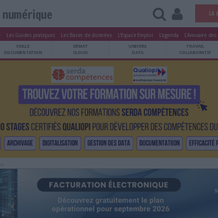
Vie numérique
tters
Le Magazine
Les Guides pratiques
Les Bases de données
L'Esp
ARCHIVES
VEILLE
DÉMAT
ATRIMOINE
DOCUMENTATION
CLOUD
Publicité