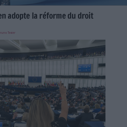
 européen adopte la réforme du
e
13/09/2018
)
Bruno Texier
r.png