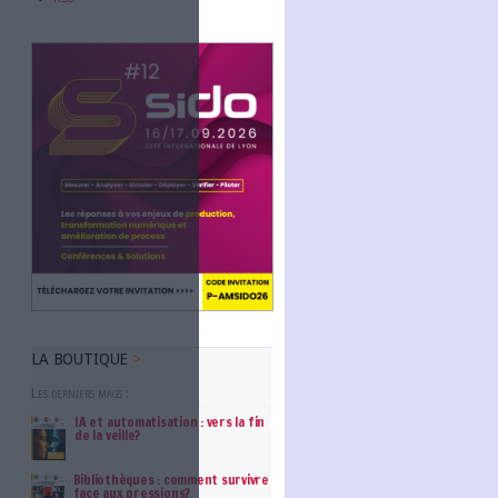
Abonnez-vous
NOUS SUIVRE
Facebook
Twitter
Linkedin
RSS