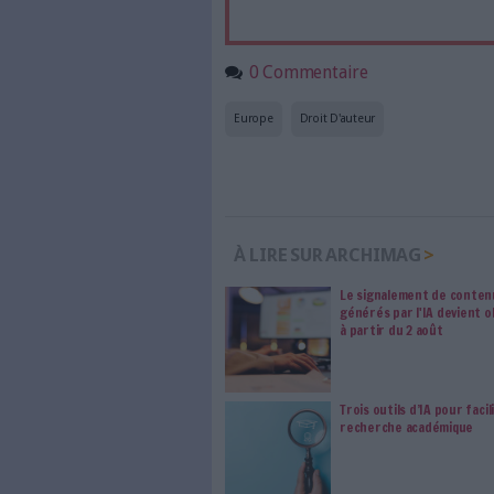
Accédez gratui
a
Abonnez-vous 
Les abonnements d'Arch
internet. Retrouvez to
les abonné·es Intégral,
qui vous accompagne dan
de l'information, ges
Le respect de votre 
traitements de vos
consentement. Vos pré
modifier vos préférence