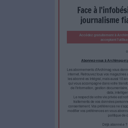
années créateurs de cont
plateformes du numérique
notamment un “droit vois
sites de presse.
Après des mois de discussions
unique numérique” a été adop
(438 voix pour, 226 contre, 3
industries créatives européen
droit d'auteur.
Cette directive vise à réforme
numériques. Soutenue par les
meilleure rétribution aux créa
Face à 
journal