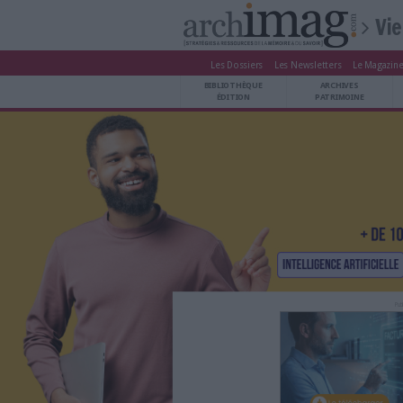
Les Dossiers
Les Newsle
BIBLIOTHÈQUE ÉDITION
BIBLIOTHÈQUE
ARCHIVES PATRIMOINE
ÉDITION
P
VEILLE DOCUMENTATION
DÉMAT CLOUD
UNIVERS DATA
TRAVAIL COLLABORATIF
VIE NUMÉRIQUE
NUMÉRIQUE RESPONSABLE
LES DOSSIERS