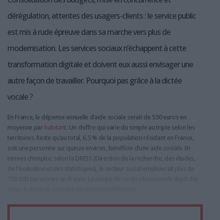
dérégulation, attentes des usagers-clients : le service public
est mis à rude épreuve dans sa marche vers plus de
modernisation. Les services sociaux n’échappent à cette
transformation digitale et doivent eux aussi envisager une
autre façon de travailler. Pourquoi pas grâce à la dictée
vocale ?
En France, la dépense annuelle d’aide sociale serait de 550 euros en
moyenne par
habitant
. Un chiffre qui varie du simple au triple selon les
territoires. Reste qu’au total, 6,5 % de la population résidant en France,
soit une personne sur quinze environ, bénéficie d’une aide sociale. En
termes d’emploi, selon la DRESS (Direction de la recherche, des études,
de l’évaluation et des statistiques), le secteur social emploierait plus de
720 000 personnes en France. La moitié de ces professionnels étant des
aides à domicile et l’autre moitié essentiellement