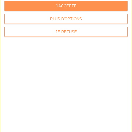
données
J'ACCEPTE
PLUS D'OPTIONS
LES DERNIÈRES PARUTIONS
JE REFUSE