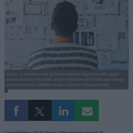
LES GUIDES PRATIQUES
LES BASES DE DONNÉES
L'ESPACE EMPLOI
L'AGENDA
L'ANNUAIRE DES ACTEURS
LES LIVRES BLANCS
LES SUPPLÉMENTS
NOS OFFRES D'ABONNEMENTS
Grâce à ce nouveau mode de fonctionnement, l’agent conseiller gagne
environ une heure de travail par jour et les notes qu’il fournit pour chaque
entretien sont plus détaillées et plus complètes. (Pixabay/Pexels)
Consolidation des budgets, mise en concurrence et