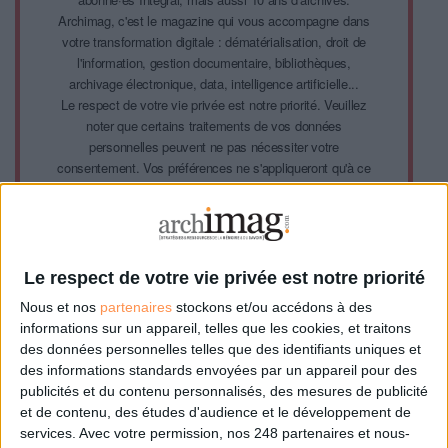
Archimag, c'est le magazine qui vous accompagne dans
votre transformation digitale : dématérialisation, droit de
l'information, gestion documentaire, bibliothèques,
archivage électronique, data, intelligence artificielle...
Le respect de votre vie privée est notre priorité. Veuillez
noter que certains traitements de vos données
personnelles peuvent ne pas nécessiter votre
consentement. Vos préférences ne s'appliqueront qu'à ce
site Web. Vous pouvez modifier vos préférences en vous
abonnant sur ce site web ou en consultant notre politique
de confidentialité.
Déjà abonné.e ?
Connectez-vous
Le respect de votre vie privée est notre priorité
Nous et nos
partenaires
stockons et/ou accédons à des
informations sur un appareil, telles que les cookies, et traitons
des données personnelles telles que des identifiants uniques et
Sur le même sujet:
des informations standards envoyées par un appareil pour des
La dictée vocale au secours des forces de Police
publicités et du contenu personnalisés, des mesures de publicité
Xplor France : "Les technologies textuelles, vocales et d’imagerie vont
et de contenu, des études d'audience et le développement de
transformer les capacités des solutions"
services.
Avec votre permission, nos 248 partenaires et nous-