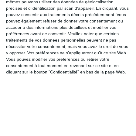
mêmes pouvons utiliser des données de géolocalisation
précises et d’identification par scan d'appareil. En cliquant, vous
pouvez consentir aux traitements décrits précédemment. Vous
0 Commentaire
pouvez également refuser de donner votre consentement ou
accéder à des informations plus détaillées et modifier vos
préférences avant de consentir.
Veuillez noter que certains
Reconnaissance Vocale
Services Sociaux
Dictée Vocale
traitements de vos données personnelles peuvent ne pas
nécessiter votre consentement, mais vous avez le droit de vous
y opposer. Vos préférences ne s'appliqueront qu’à ce site Web.
Vous pouvez modifier vos préférences ou retirer votre
Connectez-vous
ou
inscrivez-vous
pour publier un commentaire
consentement à tout moment en revenant sur ce site et en
cliquant sur le bouton "Confidentialité" en bas de la page Web.
À LIRE SUR ARCHIMAG
Le signalement de contenus générés par l'IA
devient obligatoire à partir du 2 août