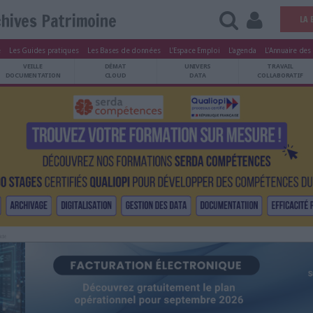
Archives Patrimoine
tters
Le Magazine
Les Guides pratiques
Les Bases de données
L'Esp
ARCHIVES
VEILLE
DÉMAT
ATRIMOINE
DOCUMENTATION
CLOUD
Publicité