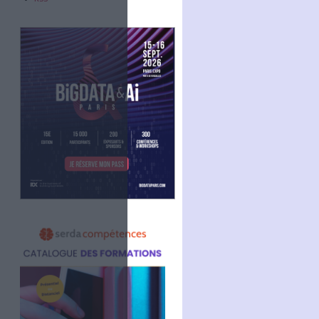
Abonnez-vous
NOUS SUIVRE
Facebook
Twitter
Linkedin
RSS
ationale