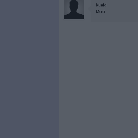
À LIRE SUR ARCHI
Des archi
Zeppelin
Construir
référenti
d’emploi,
mémoire