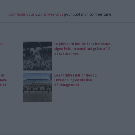
imag vous donnent un accès exclusif à l'ensemble du site
us vos magazines au format PDF, vos guides pratiques pour
 mais aussi 10 ans d'archives. Archimag, c'est le magazine
s votre transformation digitale : dématérialisation, droit
tion documentaire, bibliothèques, archivage électronique,
data, intelligence artificielle...
vie privée est notre priorité. Veuillez noter que certains
 données personnelles peuvent ne pas nécessiter votre
férences ne s'appliqueront qu'à ce site Web. Vous pouvez
s en vous abonnant sur ce site web ou en consultant notre
politique de confidentialité.
Déjà abonné.e ?
Connectez-vous