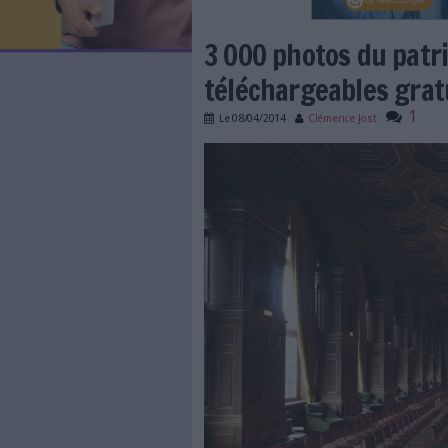
LES NEWSLETTERS
LE MAGAZINE
LES GUIDES PRATIQUES
LES BASES DE DONNÉES
L'ESPACE EMPLOI
L'AGENDA
3 000 photos 
L'ANNUAIRE DES ACTEURS
LES LIVRES BLANCS
téléchargeabl
LES SUPPLÉMENTS
Le
08/04/2014
Clémence 
NOS OFFRES D'ABONNEMENTS
274 1 actu Région Ile d