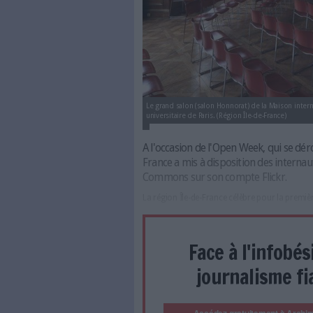
Le grand salon (salon Honnorat) 
universitaire de Paris. (Région Îl