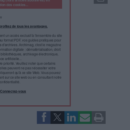
ek, qui se déroule du 4 au 11 avril, la région Île-de-
on des internautes plus de 3 000 photos en Creative
 Flickr.
re pour la première fois l'Open Week, en invitant du 4 au
l'infobésité, soutenez un
isme fiable et vérifié...
tement à Archimag (hors articles abonné·es) en
cceptant l'utilisation des cookies...
ou
à Archimag et profitez de tous les avantages.