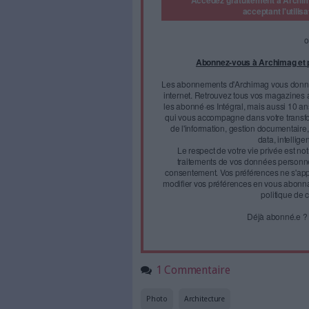
A l'occasion de l'Open We
France a mis à dispositi
Commons sur son compte
La région Île-de-France célèb
Face à 
journal
Accédez gratui
a
Abonnez-vous 