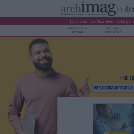
Les Dossiers
Les Newsle
BIBLIOTHÈQUE ÉDITION
BIBLIOTHÈQUE
ARCHIVES PATRIMOINE
ÉDITION
P
VEILLE DOCUMENTATION
DÉMAT CLOUD
UNIVERS DATA
TRAVAIL COLLABORATIF
VIE NUMÉRIQUE
NUMÉRIQUE RESPONSABLE
LES DOSSIERS