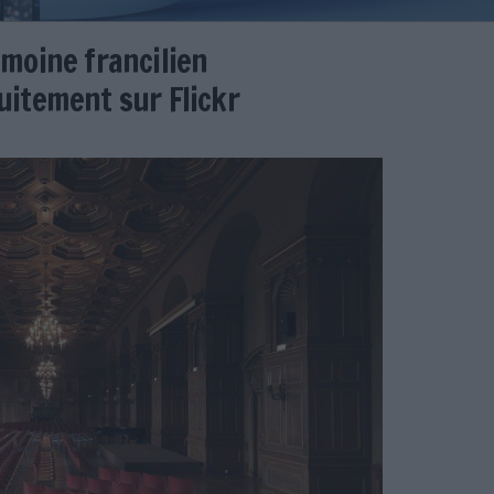
du patrimoine francilien
es gratuitement sur Flickr
1
Jost
e France Flickr CJO.jpg