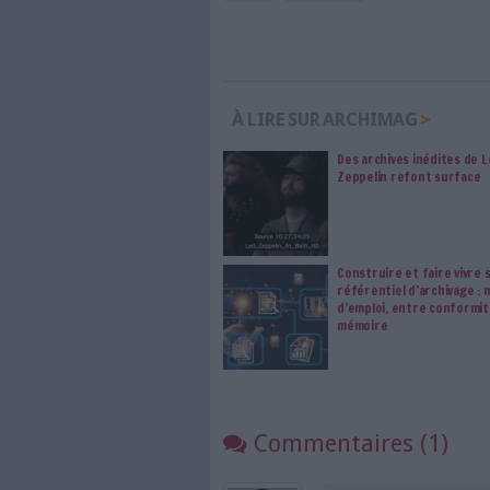
Les abonnements d'Arch
internet. Retrouvez to
les abonné·es Intégral,
qui vous accompagne dan
de l'information, ges
Le respect de votre 
traitements de vos
consentement. Vos pré
modifier vos préférence
1 Commentaire
Photo
Architecture