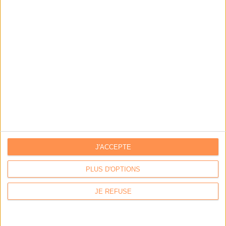
Stratégie data : tirez profit de l’intelligence des
données
LES DERNIÈRES PARUTIONS
J'ACCEPTE
PLUS D'OPTIONS
JE REFUSE