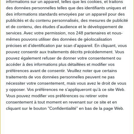
informations sur un appareil, telles que les cookies, et traitons
des données personnelles telles que des identifiants uniques et
des informations standards envoyées par un appareil pour des
publicités et du contenu personnalisés, des mesures de publicité
et de contenu, des études d'audience et le développement de
Le plus beau but de tous les temps, signé Pelé,
services.
Avec votre permission, nos 248 partenaires et nous-
reconstitué grâce à l'IA et aux archives
mêmes pouvons utiliser des données de géolocalisation
précises et d’identification par scan d'appareil. En cliquant, vous
pouvez consentir aux traitements décrits précédemment. Vous
pouvez également refuser de donner votre consentement ou
accéder à des informations plus détaillées et modifier vos
Construire et faire vivre son référentiel
préférences avant de consentir.
Veuillez noter que certains
d’archivage : mode d’emploi, entre conformité et
traitements de vos données personnelles peuvent ne pas
mémoire
nécessiter votre consentement, mais vous avez le droit de vous
y opposer. Vos préférences ne s'appliqueront qu’à ce site Web.
Vous pouvez modifier vos préférences ou retirer votre
consentement à tout moment en revenant sur ce site et en
Les Archives nationales du Luxembourg en mission
cliquant sur le bouton "Confidentialité" en bas de la page Web.
déménagement