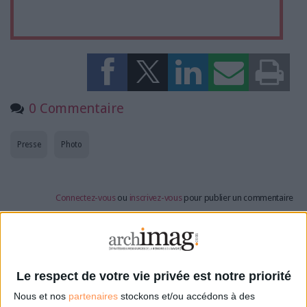
0 Commentaire
Presse
Photo
Connectez-vous
ou
inscrivez-vous
pour publier un commentaire
À LIRE SUR ARCHIMAG
Le respect de votre vie privée est notre priorité
Des archives inédites de Led Zeppelin refont
surface
Nous et nos
partenaires
stockons et/ou accédons à des