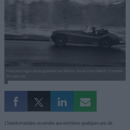
par Michou Simon.png
LES GUIDES PRATIQUES
LES BASES DE DONNÉES
L'ESPACE EMPLOI
L'AGENDA
L'ANNUAIRE DES ACTEURS
LES LIVRES BLANCS
LES SUPPLÉMENTS
NOS OFFRES D'ABONNEMENTS
Françoise Sagan photographiée par Michou Simon (Paris Match / Cornette
de saint Cyr)
L'hebdomadaire va vendre aux enchères quelques-uns de