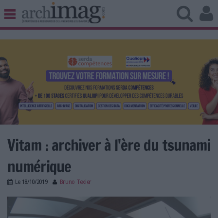
BIBLIOTHÈQUE ÉDITION
ARCHIVES PATRIMOINE
VEILLE DOCUMENTATION
DÉMAT CLOUD
UNIVERS DATA
TRAVAIL COLLABORATIF
VIE NUMÉRIQUE
NUMÉRIQUE RESPONSABLE
Vitam : archiver à l'ère du tsunami
numérique
LES DOSSIERS
Le
18/10/2019
Bruno Texier
LES NEWSLETTERS
archivdiplo_vitam.jpg
LE MAGAZINE