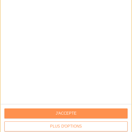
IA génératives : cas d’usage et retours d’expérience
Archivage physique et électronique : enjeux, méthodes et
outils
Stratégie data : tirez profit de l’intelligence des
données
LES DERNIÈRES PARUTIONS
J'ACCEPTE
PLUS D'OPTIONS