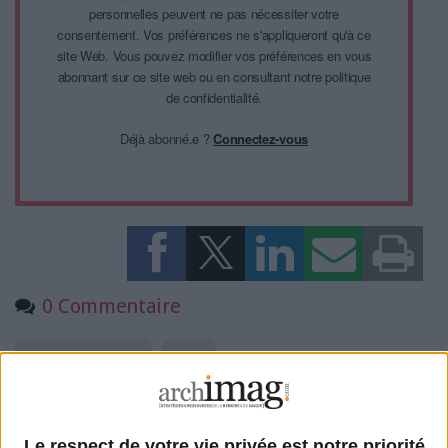
personnelles peuvent ne pas nécessiter votre
consentement. Vos préférences ne s'appliqueront qu'à ce
site Web. Vous pouvez modifier vos préférences en vous
abonnant sur ce site web ou en consultant notre politique
de confidentialité.
Déjà abonné.e ?
Connectez-vous
0 Commentaire
Archivage Électronique
VITAM
Connectez-vous
ou
inscrivez-vous
pour publier un commentaire
Le respect de votre vie privée est notre priorité