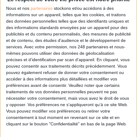
Nous et nos
partenaires
stockons et/ou accédons à des
informations sur un appareil, telles que les cookies, et traitons
À LIRE SUR ARCHIMAG
des données personnelles telles que des identifiants uniques et
des informations standards envoyées par un appareil pour des
Des archives inédites de Led Zeppelin refont
publicités et du contenu personnalisés, des mesures de publicité
surface
et de contenu, des études d'audience et le développement de
services.
Avec votre permission, nos 248 partenaires et nous-
mêmes pouvons utiliser des données de géolocalisation
précises et d’identification par scan d'appareil. En cliquant, vous
pouvez consentir aux traitements décrits précédemment. Vous
pouvez également refuser de donner votre consentement ou
Le plus beau but de tous les temps, signé Pelé,
accéder à des informations plus détaillées et modifier vos
reconstitué grâce à l'IA et aux archives
préférences avant de consentir.
Veuillez noter que certains
traitements de vos données personnelles peuvent ne pas
nécessiter votre consentement, mais vous avez le droit de vous
y opposer. Vos préférences ne s'appliqueront qu’à ce site Web.
Vous pouvez modifier vos préférences ou retirer votre
Construire et faire vivre son référentiel
consentement à tout moment en revenant sur ce site et en
d’archivage : mode d’emploi, entre conformité et
cliquant sur le bouton "Confidentialité" en bas de la page Web.
mémoire