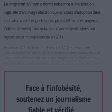
Le programme Vitam a donné naissance à une solution
logicielle d'archivage électronique en cours d'adoption dans
les trois ministères porteurs du projet (Affaires étrangères,
Culture, Armées). Une quinzaine d'autres institutions ont
rejoint cette initiative lancée en 2011.
Imaginé en 2011 et lancé officiellement en 2015, le programme
d'archivage électronique Vitam arrive progressivement à maturité. A ce
jour, tous les problèmes ne sont cependant pas réglés. Vitam a donc a
fait l'objet d'un "point de situation" à l'occasion du colloque "Les archives
Face à l'infobésité,
soutenez un journalisme
fiable et vérifié...