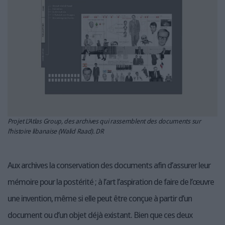
LES GUIDES PRATIQUES
LES BASES DE DONNÉES
L'ESPACE EMPLOI
L'AGENDA
L'ANNUAIRE DES ACTEURS
LES LIVRES BLANCS
LES SUPPLÉMENTS
NOS OFFRES D'ABONNEMENTS
Projet L’Atlas Group, des archives qui rassemblent des documents sur
l’histoire libanaise (Walid Raad). DR
Aux archives la conservation des documents afin d’assurer leur
mémoire pour la postérité ; à l’art l’aspiration de faire de l’œuvre
une invention, même si elle peut être conçue à partir d’un
document ou d’un objet déjà existant. Bien que ces deux