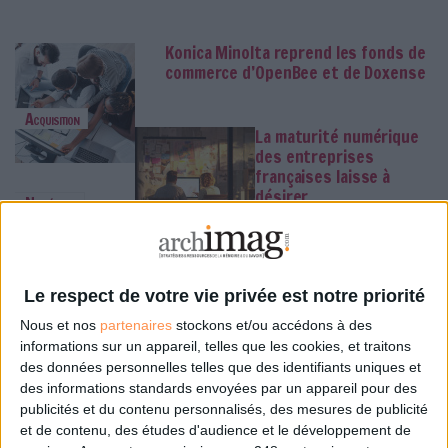
Konica Minolta reprend les fonds de
commerce d’OpenBee et de Doxense
Acquisition
La maturité numérique
des entreprises
françaises laisse à
désirer
Numérique
Des archives inédites de Led
Le respect de votre vie privée est notre priorité
Zeppelin refont surface
Nous et nos
partenaires
stockons et/ou accédons à des
informations sur un appareil, telles que les cookies, et traitons
Live
des données personnelles telles que des identifiants uniques et
La bibliothèque de Lille
des informations standards envoyées par un appareil pour des
confie son récolement
publicités et du contenu personnalisés, des mesures de publicité
et son catalogage à
et de contenu, des études d'audience et le développement de
AureXus
Classement