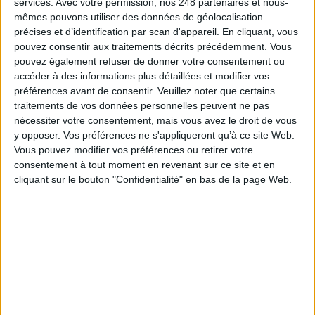
services.
Avec votre permission, nos 248 partenaires et nous-
mêmes pouvons utiliser des données de géolocalisation
précises et d’identification par scan d'appareil. En cliquant, vous
pouvez consentir aux traitements décrits précédemment. Vous
pouvez également refuser de donner votre consentement ou
Le Bénin bascule dans la
accéder à des informations plus détaillées et modifier vos
dématérialisation tous azimuts
préférences avant de consentir.
Veuillez noter que certains
traitements de vos données personnelles peuvent ne pas
Numérisation
nécessiter votre consentement, mais vous avez le droit de vous
Le plus beau but de
y opposer. Vos préférences ne s'appliqueront qu’à ce site Web.
tous les temps, signé
Pelé, reconstitué grâce
Vous pouvez modifier vos préférences ou retirer votre
à l'IA et aux archives
consentement à tout moment en revenant sur ce site et en
Gooooal !
cliquant sur le bouton "Confidentialité" en bas de la page Web.
IA en entreprise : encadrer
Abonné
les usages sans freiner
l’expérimentation
Méthode
Le signalement de