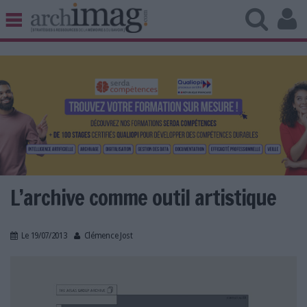
BIBLIOTHÈQUE ÉDITION
ARCHIVES PATRIMOINE
VEILLE DOCUMENTATION
DÉMAT CLOUD
UNIVERS DATA
TRAVAIL COLLABORATIF
VIE NUMÉRIQUE
NUMÉRIQUE RESPONSABLE
L’archive comme outil artistique
Le 19/07/2013
Clémence Jost
LES DOSSIERS
LES NEWSLETTERS
LE MAGAZINE