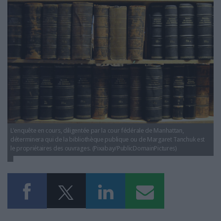
284 Actu vol livres NYPL CJO.jpg
LES GUIDES PRATIQUES
LES BASES DE DONNÉES
L'ESPACE EMPLOI
L'AGENDA
L'ANNUAIRE DES ACTEURS
LES LIVRES BLANCS
LES SUPPLÉMENTS
NOS OFFRES D'ABONNEMENTS
L'enquête en cours, diligentée par la cour fédérale de Manhattan,
déterminera qui de la bibliothèque publique ou de Margaret Tanchuk est
le propriétaires des ouvrages. (Pixabay/PublicDomainPictures)