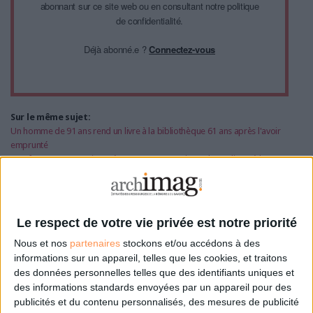
abonnant sur ce site web ou en consultant notre politique
de confidentialité.
Déjà abonné.e ?
Connectez-vous
Sur le même sujet:
Un homme de 91 ans rend un livre à la bibliothèque 61 ans après l'avoir
emprunté
Une femme est emprisonnée pour ne pas avoir rendu ses livres à la
bibliothèque
Le respect de votre vie privée est notre priorité
0 Commentaire
Nous et nos
partenaires
stockons et/ou accédons à des
informations sur un appareil, telles que les cookies, et traitons
des données personnelles telles que des identifiants uniques et
Etats-Unis
des informations standards envoyées par un appareil pour des
publicités et du contenu personnalisés, des mesures de publicité