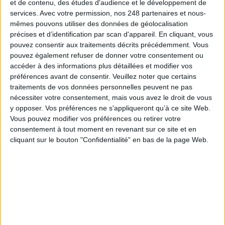
et de contenu, des études d'audience et le développement de
Connectez-vous
ou
inscrivez-vous
pour publier un commentaire
services.
Avec votre permission, nos 248 partenaires et nous-
mêmes pouvons utiliser des données de géolocalisation
précises et d’identification par scan d'appareil. En cliquant, vous
pouvez consentir aux traitements décrits précédemment. Vous
À LIRE SUR ARCHIMAG
pouvez également refuser de donner votre consentement ou
accéder à des informations plus détaillées et modifier vos
La bibliothèque de Lille confie son récolement et
préférences avant de consentir.
Veuillez noter que certains
son catalogage à AureXus
traitements de vos données personnelles peuvent ne pas
nécessiter votre consentement, mais vous avez le droit de vous
y opposer. Vos préférences ne s'appliqueront qu’à ce site Web.
Vous pouvez modifier vos préférences ou retirer votre
consentement à tout moment en revenant sur ce site et en
71e Congrès de l’ABF : l’hospitalité comme fil rouge
cliquant sur le bouton "Confidentialité" en bas de la page Web.
Bibliothèques : comment survivre face aux
pressions ?