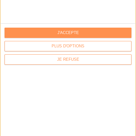
Archivage physique et électronique : enjeux, méthodes et
outils
J'ACCEPTE
Stratégie data : tirez profit de l’intelligence des
données
PLUS D'OPTIONS
JE REFUSE
LES DERNIÈRES PARUTIONS