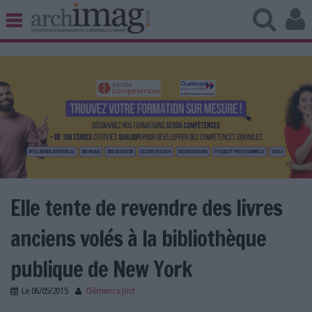
BIBLIOTHÈQUE ÉDITION
ARCHIVES PATRIMOINE
VEILLE DOCUMENTATION
DÉMAT CLOUD
UNIVERS DATA
TRAVAIL COLLABORATIF
VIE NUMÉRIQUE
NUMÉRIQUE RESPONSABLE
Elle tente de revendre des livres
anciens volés à la bibliothèque
LES DOSSIERS
publique de New York
LES NEWSLETTERS
Le
06/05/2015
Clémence Jost
LE MAGAZINE