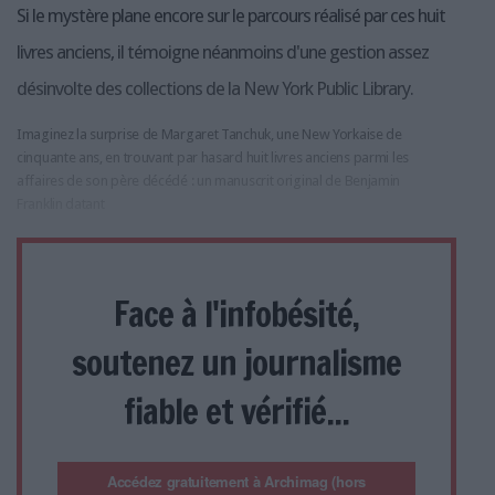
Si le mystère plane encore sur le parcours réalisé par ces huit
livres anciens, il témoigne néanmoins d'une gestion assez
désinvolte des collections de la New York Public Library.
Imaginez la surprise de Margaret Tanchuk, une New Yorkaise de
cinquante ans, en trouvant par hasard huit livres anciens parmi les
affaires de son père décédé : un manuscrit original de Benjamin
Franklin datant
Face à l'infobésité,
soutenez un journalisme
fiable et vérifié...
Accédez gratuitement à Archimag (hors