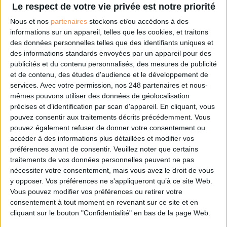
Le respect de votre vie privée est notre priorité
Nous et nos
partenaires
stockons et/ou accédons à des
Sur le même sujet:
informations sur un appareil, telles que les cookies, et traitons
L'édition scientifique : vers un accès ouvert ?
des données personnelles telles que des identifiants uniques et
Edition scientifique : entre désabonnement et open access
des informations standards envoyées par un appareil pour des
Odile Contat, ancienne journaliste puis libraire, documentaliste au CNRS
publicités et du contenu personnalisés, des mesures de publicité
pro open access
et de contenu, des études d'audience et le développement de
services.
Avec votre permission, nos 248 partenaires et nous-
mêmes pouvons utiliser des données de géolocalisation
précises et d’identification par scan d'appareil. En cliquant, vous
0 Commentaire
pouvez consentir aux traitements décrits précédemment. Vous
pouvez également refuser de donner votre consentement ou
Édition Scientifique
Open Access
Bibliothèque Universitaire
accéder à des informations plus détaillées et modifier vos
préférences avant de consentir.
Veuillez noter que certains
traitements de vos données personnelles peuvent ne pas
nécessiter votre consentement, mais vous avez le droit de vous
Connectez-vous
ou
inscrivez-vous
pour publier un commentaire
y opposer. Vos préférences ne s'appliqueront qu’à ce site Web.
Vous pouvez modifier vos préférences ou retirer votre
consentement à tout moment en revenant sur ce site et en
cliquant sur le bouton "Confidentialité" en bas de la page Web.
À LIRE SUR ARCHIMAG