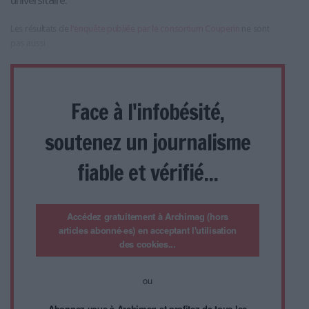
universitaire.
Les résultats de
l'enquête publiée par le consortium Couperin
ne sont
pas aussi
Face à l'infobésité,
soutenez un journalisme
fiable et vérifié...
Accédez gratuitement à Archimag (hors
articles abonné·es) en acceptant l'utilisation
des cookies...
ou
Abonnez-vous à Archimag et profitez de tous les