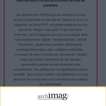
avantages.
Les abonnements d'Archimag vous donnent un accès
exclusif à l'ensemble du site internet. Retrouvez tous vos
magazines au format PDF, vos guides pratiques pour les
abonné·es Intégral, mais aussi 10 ans d'archives.
Archimag, c'est le magazine qui vous accompagne dans
votre transformation digitale : dématérialisation, droit de
l'information, gestion documentaire, bibliothèques,
archivage électronique, data, intelligence artificielle...
Le respect de votre vie privée est notre priorité. Veuillez
noter que certains traitements de vos données
personnelles peuvent ne pas nécessiter votre
consentement. Vos préférences ne s'appliqueront qu'à ce
site Web. Vous pouvez modifier vos préférences en vous
abonnant sur ce site web ou en consultant notre politique
de confidentialité.
Déjà abonné.e ?
Connectez-vous