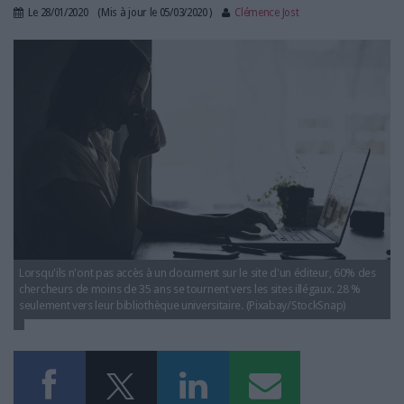
LES GUIDES PRATIQUES
Le
28/01/2020
(Mis à jour le
05/03/2020
)
Clémence Jost
LES BASES DE DONNÉES
chercheur_documentation.jpg
L'ESPACE EMPLOI
L'AGENDA
L'ANNUAIRE DES ACTEURS
LES LIVRES BLANCS
LES SUPPLÉMENTS
NOS OFFRES D'ABONNEMENTS
Lorsqu'ils n'ont pas accès à un document sur le site d'un éditeur, 60% des
chercheurs de moins de 35 ans se tournent vers les sites illégaux. 28 %
seulement vers leur bibliothèque universitaire. (Pixabay/StockSnap)