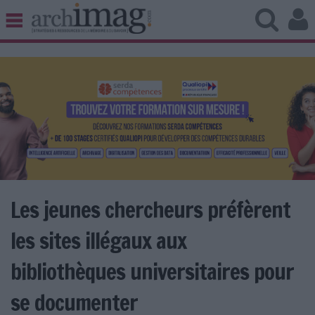
BIBLIOTHÈQUE ÉDITION
ARCHIVES PATRIMOINE
VEILLE DOCUMENTATION
DÉMAT CLOUD
UNIVERS DATA
TRAVAIL COLLABORATIF
VIE NUMÉRIQUE
NUMÉRIQUE RESPONSABLE
Les jeunes chercheurs préfèrent
les sites illégaux aux
LES DOSSIERS
bibliothèques universitaires pour
LES NEWSLETTERS
se documenter
LE MAGAZINE