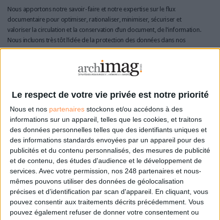
Nous apportons notre savoir-faire et notre expertise sur le flux
documentaire pour optimiser, rationaliser, minimiser, sécuriser et
valoriser la circulation et la conservation d’un document, de l’information.
Nous incluons très tôt l’idée de la protection des données dans nos
études et missions de conseil » conclut Sandrine Hilaire. Notre mission
n’est autre que d’établir de la confiance et de la transparence. Aujourd’hui
en B2B, ces deux notions sont essentielles”.
Le respect de votre vie privée est notre priorité
Nous et nos
partenaires
stockons et/ou accédons à des
Sandrine Hilaire
informations sur un appareil, telles que les cookies, et traitons
Consultante en Transition
des données personnelles telles que des identifiants uniques et
Digitale
des informations standards envoyées par un appareil pour des
Pôle Innovation
Everial
publicités et du contenu personnalisés, des mesures de publicité
et de contenu, des études d'audience et le développement de
Sandrine Hilaire accompagne
services.
Avec votre permission, nos 248 partenaires et nous-
les entreprises dans leur
mêmes pouvons utiliser des données de géolocalisation
transition digitale. Elle
précises et d’identification par scan d'appareil. En cliquant, vous
intervient dans la phase de
pouvez consentir aux traitements décrits précédemment. Vous
conception de nouveaux
pouvez également refuser de donner votre consentement ou
outils pour répondre aux