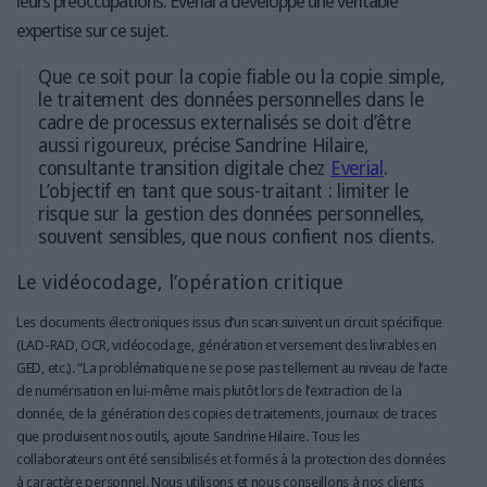
leurs préoccupations. Everial a développé une véritable
expertise sur ce sujet.
Que ce soit pour la copie fiable ou la copie simple,
le traitement des données personnelles dans le
cadre de processus externalisés se doit d’être
aussi rigoureux, précise Sandrine Hilaire,
consultante transition digitale chez
Everial
.
L’objectif en tant que sous-traitant : limiter le
risque sur la gestion des données personnelles,
souvent sensibles, que nous confient nos clients.
Le vidéocodage, l’opération critique
Les documents électroniques issus d’un scan suivent un circuit spécifique
(LAD-RAD, OCR, vidéocodage, génération et versement des livrables en
GED, etc.). “La problématique ne se pose pas tellement au niveau de l’acte
de numérisation en lui-même mais plutôt lors de l’extraction de la
donnée, de la génération des copies de traitements, journaux de traces
que produisent nos outils, ajoute Sandrine Hilaire. Tous les
collaborateurs ont été sensibilisés et formés à la protection des données
à caractère personnel. Nous utilisons et nous conseillons à nos clients