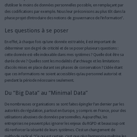
d’utiliser le moins de données personnelles possible, en remplaçant par
des codifications par exemple. Nous leur préconisons au plus tôt dans la
phase projet d’introduire des notions de gouvernance de l’information”.
Les questions à se poser
En effet, à chaque fois qu’une donnée est traitée, il est important de
déterminer son degré de criticité et de se poser plusieurs questions :
cette donnée est-elle indexable dans mes systèmes ? Quelle doit être sa
durée de vie ? Quelles sont les modalités d’archivage et les limitations
d’accès mises en place durant ses phases de conservation ? L’idée étant
que ces informations ne soient accessibles qu’au personnel autorisé et
pendant la période nécessaire seulement.
Du “Big Data” au “Minimal Data”
De nombreuses organisations se sont faites épingler l’an dernier par les
autorités de régulation, partout en Europe, y compris en France, pour des
utilisations abusives de données personnelles. Aujourd’hui, les
entreprises ne peuvent plus ignorer les enjeux du RGPD et beaucoup ont
dû renforcer la sécurité de leurs systèmes. C’est un changement de
méthode radical. “Ce qui est certain, c’est que plus l’entreprise maîtrise les