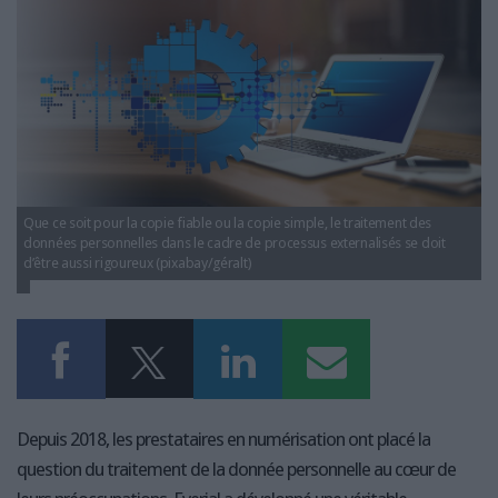
LES GUIDES PRATIQUES
transformation_everial.jpg
LES BASES DE DONNÉES
L'ESPACE EMPLOI
L'AGENDA
L'ANNUAIRE DES ACTEURS
LES LIVRES BLANCS
LES SUPPLÉMENTS
Que ce soit pour la copie fiable ou la copie simple, le traitement des
données personnelles dans le cadre de processus externalisés se doit
NOS OFFRES D'ABONNEMENTS
d’être aussi rigoureux (pixabay/géralt)
Depuis 2018, les prestataires en numérisation ont placé la
question du traitement de la donnée personnelle au cœur de