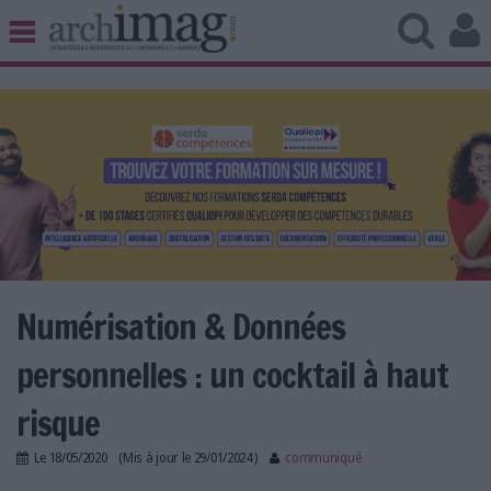
BIBLIOTHÈQUE ÉDITION
ARCHIVES PATRIMOINE
VEILLE DOCUMENTATION
DÉMAT CLOUD
UNIVERS DATA
TRAVAIL COLLABORATIF
VIE NUMÉRIQUE
NUMÉRIQUE RESPONSABLE
Numérisation & Données
personnelles : un cocktail à haut
LES DOSSIERS
risque
LES NEWSLETTERS
Le
18/05/2020
(Mis à jour le
29/01/2024
)
communiqué
LE MAGAZINE