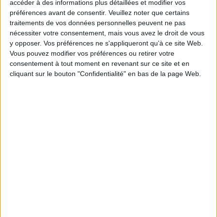
accéder à des informations plus détaillées et modifier vos
besoins des entreprises et
préférences avant de consentir.
Veuillez noter que certains
conseille sur la refonte des
traitements de vos données personnelles peuvent ne pas
processus. Fortement
nécessiter votre consentement, mais vous avez le droit de vous
impliquée dans la veille règlementaire, Sandrine apporte son expertise
y opposer. Vos préférences ne s'appliqueront qu’à ce site Web.
sur les bonnes pratiques du traitement documentaire électronique,
Vous pouvez modifier vos préférences ou retirer votre
l’archivage électronique probatoire, la conformité règlementaire, la
consentement à tout moment en revenant sur ce site et en
protection et la sécurisation des données. Ses expertises : #Conseil
cliquant sur le bouton "Confidentialité" en bas de la page Web.
#TransitionDigitale #ArchivageElectronique #BusinessAnalyst #MOA
0 Commentaire
RGPD
Prestataire Numérisation
Numérisation
Connectez-vous
ou
inscrivez-vous
pour publier un commentaire