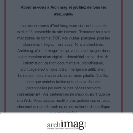
Abonnez-vous à Archimag et profitez de tous les
avantages.
Les abonnements d'Archimag vous donnent un accès
exclusif à l'ensemble du site internet. Retrouvez tous vos
magazines au format PDF, vos guides pratiques pour les
abonné·es Intégral, mais aussi 10 ans d'archives.
Archimag, c'est le magazine qui vous accompagne dans
votre transformation digitale : dématérialisation, droit de
l'information, gestion documentaire, bibliothèques,
archivage électronique, data, intelligence artificielle...
Le respect de votre vie privée est notre priorité. Veuillez
noter que certains traitements de vos données
personnelles peuvent ne pas nécessiter votre
consentement. Vos préférences ne s'appliqueront qu'à ce
site Web. Vous pouvez modifier vos préférences en vous
abonnant sur ce site web ou en consultant notre politique
de confidentialité.
Déjà abonné.e ?
Connectez-vous