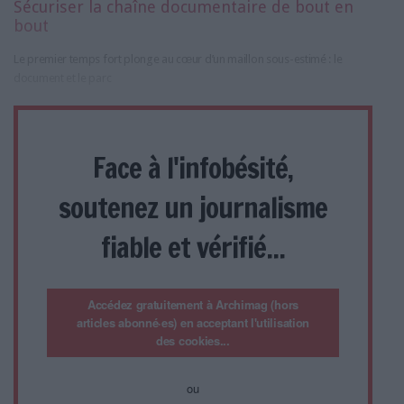
Sécuriser la chaîne documentaire de bout en
bout
Le premier temps fort plonge au cœur d’un maillon sous-estimé : le
document et le parc
Face à l'infobésité,
soutenez un journalisme
fiable et vérifié...
Accédez gratuitement à Archimag (hors
articles abonné·es) en acceptant l'utilisation
des cookies...
ou