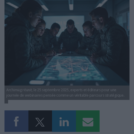
LES GUIDES PRATIQUES
plan-attaque-rssi-dsi.jpeg
LES BASES DE DONNÉES
L'ESPACE EMPLOI
L'AGENDA
L'ANNUAIRE DES ACTEURS
LES LIVRES BLANCS
LES SUPPLÉMENTS
NOS OFFRES D'ABONNEMENTS
Archimag réunit, le 25 septembre 2025, experts et éditeurs pour une
journée de webinaires pensée comme un véritable parcours stratégique.