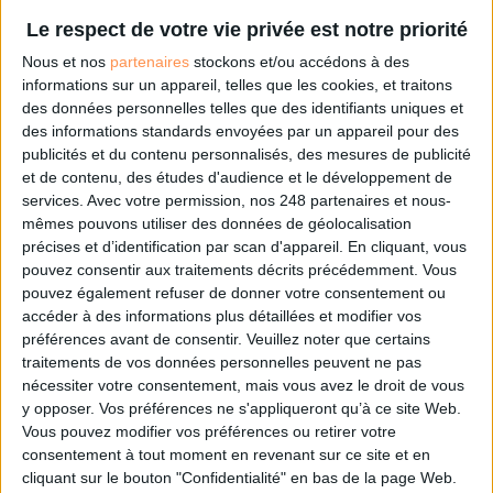
Le respect de votre vie privée est notre priorité
Nous et nos
partenaires
stockons et/ou accédons à des
informations sur un appareil, telles que les cookies, et traitons
des données personnelles telles que des identifiants uniques et
des informations standards envoyées par un appareil pour des
0 Commentaire
publicités et du contenu personnalisés, des mesures de publicité
et de contenu, des études d'audience et le développement de
services.
Avec votre permission, nos 248 partenaires et nous-
Cybersécurité
mêmes pouvons utiliser des données de géolocalisation
précises et d’identification par scan d'appareil. En cliquant, vous
pouvez consentir aux traitements décrits précédemment. Vous
pouvez également refuser de donner votre consentement ou
Connectez-vous
ou
inscrivez-vous
pour publier un commentaire
accéder à des informations plus détaillées et modifier vos
préférences avant de consentir.
Veuillez noter que certains
traitements de vos données personnelles peuvent ne pas
À LIRE SUR ARCHIMAG
nécessiter votre consentement, mais vous avez le droit de vous
y opposer. Vos préférences ne s'appliqueront qu’à ce site Web.
Vous pouvez modifier vos préférences ou retirer votre
Le Bénin bascule dans la dématérialisation tous
consentement à tout moment en revenant sur ce site et en
azimuts
cliquant sur le bouton "Confidentialité" en bas de la page Web.