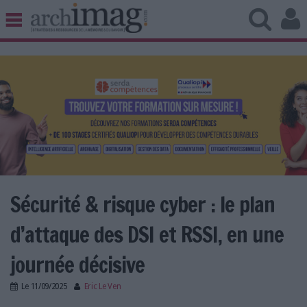
BIBLIOTHÈQUE ÉDITION
ARCHIVES PATRIMOINE
VEILLE DOCUMENTATION
DÉMAT CLOUD
UNIVERS DATA
TRAVAIL COLLABORATIF
VIE NUMÉRIQUE
NUMÉRIQUE RESPONSABLE
Sécurité & risque cyber : le plan
d’attaque des DSI et RSSI, en une
LES DOSSIERS
journée décisive
LES NEWSLETTERS
Le
11/09/2025
Eric Le Ven
LE MAGAZINE