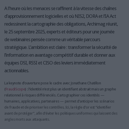
A l'heure où les menaces se raffinent à la vitesse des chaînes
d’approvisionnement logicielles et où NIS2, DORA et l’IA Act
redessinent la cartographie des obligations, Archimag réunit,
le 25 septembre 2025, experts et éditeurs pour une journée
de webinaires pensée comme un véritable parcours
stratégique. L’ambition est claire : transformer la sécurité de
l’information en avantage compétitif durable et donner aux
équipes DSI, RSSI et CISO des leviers immédiatement
actionnables.
La keynote d’ouverture pose le cadre avec Jonathane Chatillon
(
FraudiScope
) : l’identité n’est plus un identifiant abstrait mais un graphe
relationnel à risques différenciés. Cartographier ces identités —
humaines, applicatives, partenaires — permet d’anticiper les scénarios
de fraude et de prioriser les contrôles. Ici, la règle d’or est “identifier
avant de protéger”, afin d’éviter les politiques uniformes qui laissent des
angles morts aux attaquants.