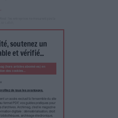
 newsletters thématiques gratuites d'Archimag
dédiées aux
mation numérique, des bibliothèques, des archives, de la veille
”, martèle Jean-Pierre Harzee, head of sales chez B2Brouter, lors
 salon Documation 2026, consacrée à la facturation
r septembre 2026, toutes les entreprises devront pouvoir
iques, tandis que les grandes entreprises et les ETI devront
teur basé à Barcelone, en Espagne, qui propose une plateforme
ais, c’est l’urgence : “il y a plus de quatre millions d’entreprises
isent avoir bien avancé pour se préparer. Réfléchissez : un
e six à huit semaines et nous ne sommes qu’un peu plus de
le marché ; et encore, une soixantaine seulement réalise des
illage !”
up de loupés”
est un peu le Far West : les entreprises ne mesurent pas la
constat d’Adrian Ait Lafkih,