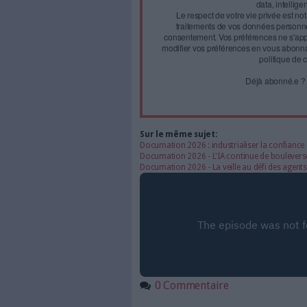
Face à 
journal
Accédez gratui
a
Abonnez-vous 
Les abonnements d'Arch
internet. Retrouvez to
les abonné·es Intégral,
qui vous accompagne dan
de l'information, ges