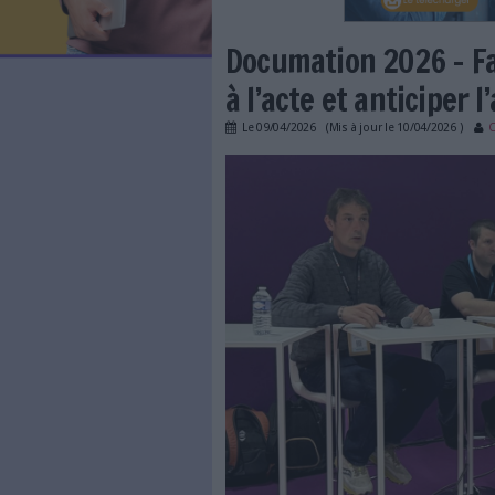
LES NEWSLETTERS
LE MAGAZINE
LES GUIDES PRATIQUES
LES BASES DE DONNÉES
L'ESPACE EMPLOI
L'AGENDA
Documation 20
L'ANNUAIRE DES ACTEURS
LES LIVRES BLANCS
à l’acte et an
LES SUPPLÉMENTS
Le
09/04/2026
(Mis à jour l
NOS OFFRES D'ABONNEMENTS
documation-2026-fac