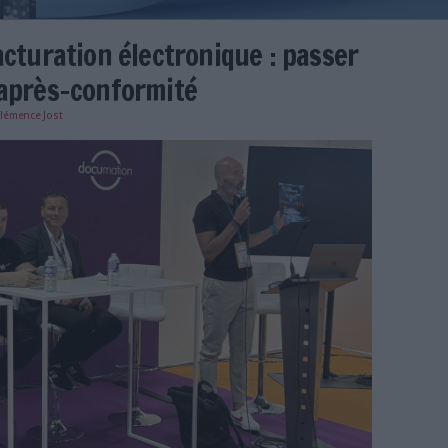
26 - Facturation électronique 
ticiper l’après-conformité
e
10/04/2026
)
Clémence Jost
turation-electronique-reforme.jpg