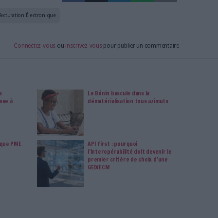
data, intelligence artificielle...
vie privée est notre priorité. Veuillez noter que certains
 données personnelles peuvent ne pas nécessiter votre
férences ne s'appliqueront qu'à ce site Web. Vous pouvez
s en vous abonnant sur ce site web ou en consultant notre
politique de confidentialité.
Déjà abonné.e ?
Connectez-vous
iser la confiance
ue de bouleverser le monde de la veille
u défi des agents IA