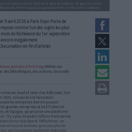
ation électronique, qui s'est tenue le 8 avril 2026 sur le salon Documation. De
Cyrille Guimezanes (MyUnisoft), Pierre Fuzeau (Groupe Serda) et Eric Le Ven (
se tient les 8 et 9 avril 2026 à Paris Expo Porte de
n électronique s’impose comme l’un des sujets les plus
moins de cinq mois de l’échéance du 1er septembre
ivent un marché encore inégalement
odcast spécial Documation en fin d'article)