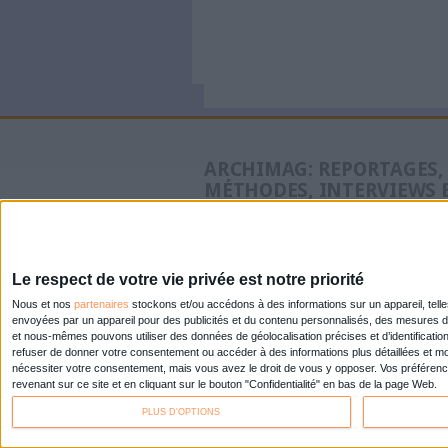
Cyberséc
doit savo