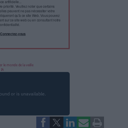
l'infobésité, soutenez un
isme fiable et vérifié...
tement à Archimag (hors articles abonné·es) en
cceptant l'utilisation des cookies...
ou
à Archimag et profitez de tous les avantages.
imag vous donnent un accès exclusif à l'ensemble du site
us vos magazines au format PDF, vos guides pratiques pour
 mais aussi 10 ans d'archives. Archimag, c'est le magazine
s votre transformation digitale : dématérialisation, droit
tion documentaire, bibliothèques, archivage électronique,