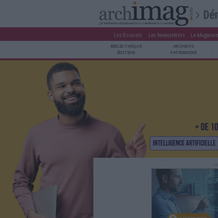
Les Dossiers
Les Newsle
BIBLIOTHÈQUE ÉDITION
BIBLIOTHÈQUE
ARCHIVES PATRIMOINE
ÉDITION
P
VEILLE DOCUMENTATION
DÉMAT CLOUD
UNIVERS DATA
TRAVAIL COLLABORATIF
VIE NUMÉRIQUE
NUMÉRIQUE RESPONSABLE
LES DOSSIERS