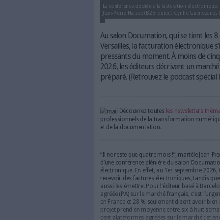
La conférence dédiée à la factur
Jean-Pierre Harzee (B2Brouter), 
Au salon Documation, qui 
Versailles, la facturatio
pressants du moment. À 
2026, les éditeurs décr
préparé. (Retrouvez le p