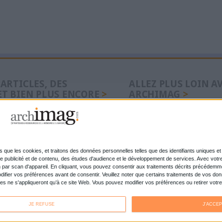
urité, ce que chaque PME
API first : pourq
ir et faire
l’interopérabilit
premier critère 
GED/ECM