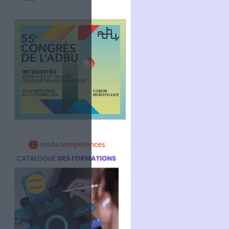
Abonnez-vous
NOUS SUIVRE
Facebook
Twitter
Linkedin
RSS
 gauche à droite :
Code Confiance).