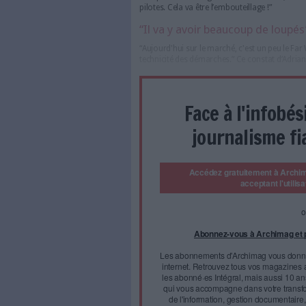
Découvrez toutes
les
professionnels de la transfor
et de la documentation.
“Il ne reste que quatre mois !
d’une conférence plénière du
électronique. En effet, au 1e
recevoir des factures électron
aussi les émettre. Pour l’édi
agréée (PA) sur le marché franç
en France et 28 % seulement d
projet prend en moyenne entr
cent plateformes agréées sur 
pilotes. Cela va être l’emboute
“Il va y avoir beauco
“Aujourd'hui sur le marché, c'
technicité des démarches.” Ce 