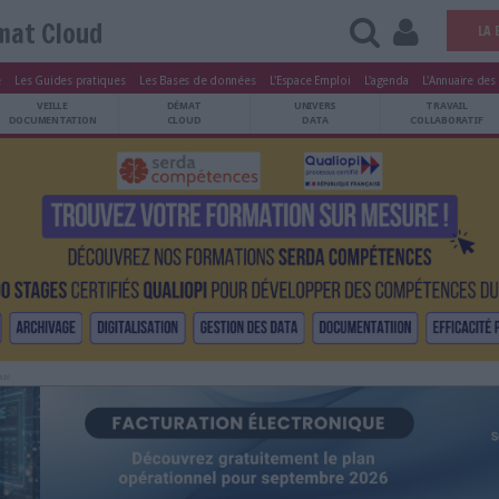
Démat Cloud
tters
Le Magazine
Les Guides pratiques
Les Bases de données
L'Esp
ARCHIVES
VEILLE
DÉMAT
ATRIMOINE
DOCUMENTATION
CLOUD
Publicité