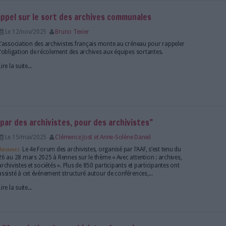
Lire la suite...
ort des données de santé
Le 16/déc/2025
Bruno Texier
Selon l'Association des archivistes français, certai
risquent d'être "perdues à jamais" en raison des c
logiciels dans les établissements de santé.
Lire la suite...
s 2026 : un rappel sur le sort des archives commu
Le 12/nov/2025
Bruno Texier
L’association des archivistes français monte au cr