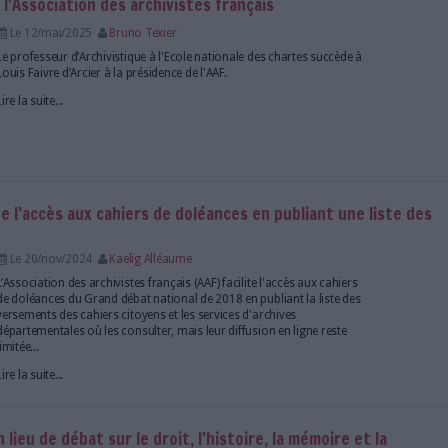
l'obligation de récolement des archives aux équipes
Lire la suite...
m de l’AAF : “par des archivistes, pour des archivi
Le 15/mai/2025
Clémence Jost et Anne-Solène 
Abonnés
Le 4e Forum des archivistes, organisé par l’
26 au 28 mars 2025 à Rennes sur le thème « Avec att
archivistes et sociétés ». Plus de 850 participants et
assisté à cet événement structuré autour de conféren
Lire la suite...