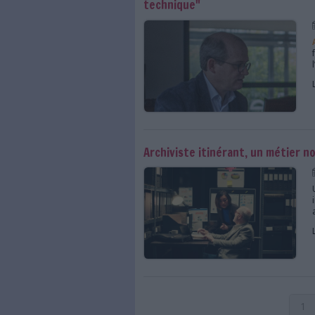
Edouard Vasseur prend
Grand débat national 
versements