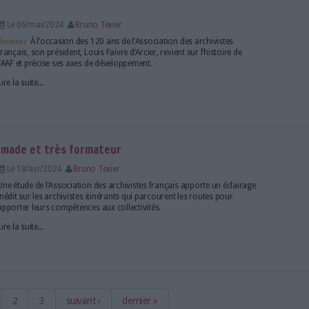
 la tête de l'Association des archivistes françai
Le 12/mai/2025
Bruno Texier
Le professeur d’Archivistique à l'Ecole nationale de
Louis Faivre d’Arcier à la présidence de l'AAF.
Lire la suite...
: l’AAF facilite l’accès aux cahiers de doléances e
Le 20/nov/2024
Kaelig Alléaume
L’Association des archivistes français (AAF) facilite l
de doléances du Grand débat national de 2018 en pub
versements des cahiers citoyens et les services d'ar
départementales où les consulter, mais leur diffusio
limitée...