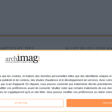
Une étude de l’Association des archivistes français 
inédit sur les archivistes itinérants qui parcourent l
apporter leurs compétences aux collectivités.
Lire la suite...
1
2
3
suivant ›
dernier »