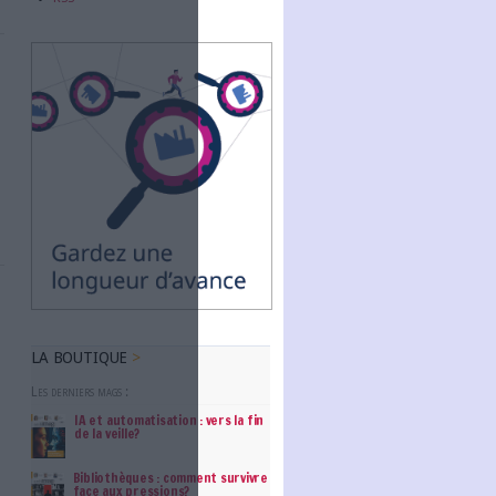
Abonnez-vous
ues
tinérant. Une
NOUS SUIVRE
issions et
Facebook
Twitter
Linkedin
RSS
s archives de son
rvice des archives
e Sorbonne
...