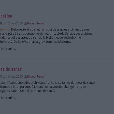
s : état des lieux d’un métier aux missions étend
Le 16/fév/2026
Sivagami Casimir
L’AAF dresse un état des lieux du métier d’archiviste i
enquête inédite qui met en lumière la diversité des m
prestations de ces professionnels nomades.
Lire la suite...
iviste par vocation
Le 19/déc/2025
Bruno Texier
Abonnés
De la petite fille de neuf ans qui classait le
grand-père à son poste actuel de responsable du Se
et du recueil des actes au sein de la bibliothèque d
Université, Océane Valencia a gravi tous les échelons