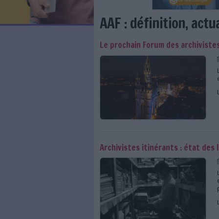
LES NEWSLETTERS
LE MAGAZINE
LES GUIDES PRATIQUES
LES BASES DE DONNÉES
L'ESPACE EMPLOI
L'AGENDA
AAF : définiti
L'ANNUAIRE DES ACTEURS
LES LIVRES BLANCS
Le prochain Forum de
LES SUPPLÉMENTS
NOS OFFRES D'ABONNEMENTS