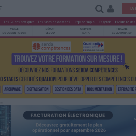
AAF
tters
Le Magazine
Les Guides pratiques
Les Bases de données
L'Esp
ARCHIVES
VEILLE
DÉMAT
ATRIMOINE
DOCUMENTATION
CLOUD
Publicité