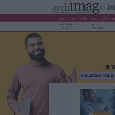
Les Dossiers
Les Newsle
BIBLIOTHÈQUE ÉDITION
BIBLIOTHÈQUE
ARCHIVES PATRIMOINE
ÉDITION
P
VEILLE DOCUMENTATION
DÉMAT CLOUD
UNIVERS DATA
TRAVAIL COLLABORATIF
VIE NUMÉRIQUE
NUMÉRIQUE RESPONSABLE
LES DOSSIERS