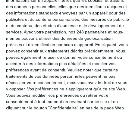
informations sur un appareil, telles que les cookies, et traitons
des données personnelles telles que des identifiants uniques et
des informations standards envoyées par un appareil pour des
publicités et du contenu personnalisés, des mesures de publicité
et de contenu, des études d'audience et le développement de
services.
Avec votre permission, nos 248 partenaires et nous-
mêmes pouvons utiliser des données de géolocalisation
précises et d’identification par scan d'appareil. En cliquant, vous
pouvez consentir aux traitements décrits précédemment. Vous
pouvez également refuser de donner votre consentement ou
Le 07/sep/2021
Bruno Texier
accéder à des informations plus détaillées et modifier vos
La conférence plénière inaugurale du Salon Documation a consacré ses
préférences avant de consentir.
Veuillez noter que certains
travaux à l'impact de la crise sanitaire du Covid-19 sur les pratiques
traitements de vos données personnelles peuvent ne pas
documentaires des entreprises. Son constat est sévère : à ce jour, peu
nécessiter votre consentement, mais vous avez le droit de vous
d'organisations ont intégré l'incertitude dans leur stratégie...
y opposer. Vos préférences ne s'appliqueront qu’à ce site Web.
Vous pouvez modifier vos préférences ou retirer votre
Lire la suite...
consentement à tout moment en revenant sur ce site et en
cliquant sur le bouton "Confidentialité" en bas de la page Web.
Suivez Documation 2021 sur Archimag.com !