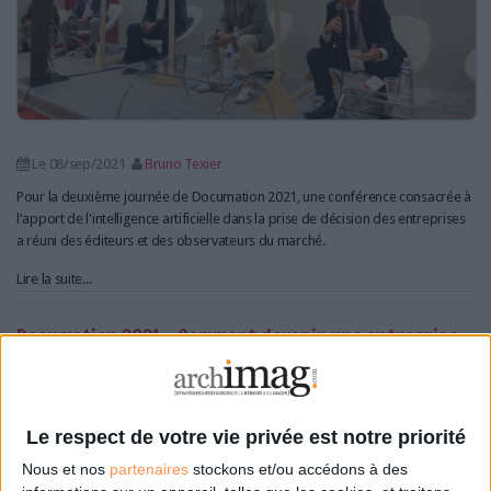
Le 08/sep/2021
Bruno Texier
Pour la deuxième journée de Documation 2021, une conférence consacrée à
l'apport de l'intelligence artificielle dans la prise de décision des entreprises
a réuni des éditeurs et des observateurs du marché.
Lire la suite...
Documation 2021 - Comment devenir une entreprise
digitale résiliente après la crise sanitaire ?
Le respect de votre vie privée est notre priorité
Nous et nos
partenaires
stockons et/ou accédons à des