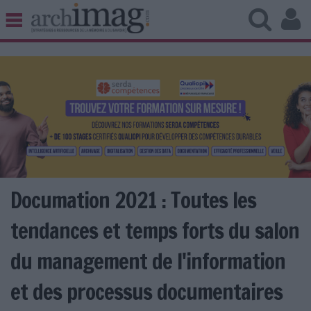
BIBLIOTHÈQUE ÉDITION
ARCHIVES PATRIMOINE
VEILLE DOCUMENTATION
DÉMAT CLOUD
UNIVERS DATA
TRAVAIL COLLABORATIF
VIE NUMÉRIQUE
NUMÉRIQUE RESPONSABLE
Documation 2021 : Toutes les
tendances et temps forts du salon
du management de l'information
LES DOSSIERS
LES NEWSLETTERS
et des processus documentaires
LE MAGAZINE