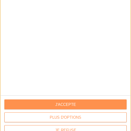
LA BOUTIQUE
Les derniers mags :
IA et automatisation : vers la fin de la veille?
Bibliothèques : comment survivre face aux pressions?
DSI du secteur public : le pivot de la transformation
J'ACCEPTE
Les derniers guides :
PLUS D'OPTIONS
IA génératives : cas d’usage et retours d’expérience
JE REFUSE