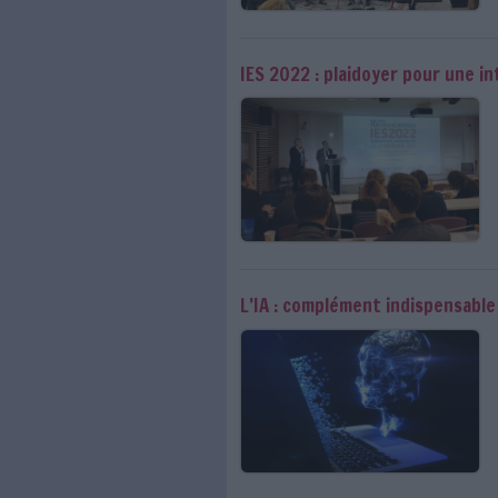
i-expo 2023 - Intell
i-expo 2023 - Sourc
fakes news