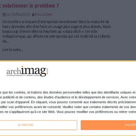
ndispensable à la Factur-X
Le 27/fév/2023
communiqué
La Dématérialisation Fiscale obligatoire est une 
pour réduire ses coûts de gestion. Mais le format
X se suffit-il à lui-même ?
Lire la suite...
 presse fait des vocalises
Le 23/fév/2023
Sivagami Casimir
Le text-to-speech existe déjà depuis une cinquanta
Aujourd’hui, la retranscription automatique de tex
évolué, tant sur la partie technique que sur l’utili
s’en est emparée pour développer une offre d’artic
Lire la suite...