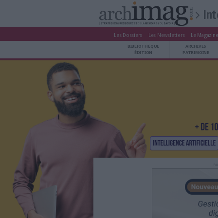
Les Dossiers
Les Newsle
BIBLIOTHÈQUE ÉDITION
BIBLIOTHÈQUE
ARCHIVES PATRIMOINE
ÉDITION
VEILLE DOCUMENTATION
DÉMAT CLOUD
UNIVERS DATA
TRAVAIL COLLABORATIF
VIE NUMÉRIQUE
NUMÉRIQUE RESPONSABLE
LES DOSSIERS