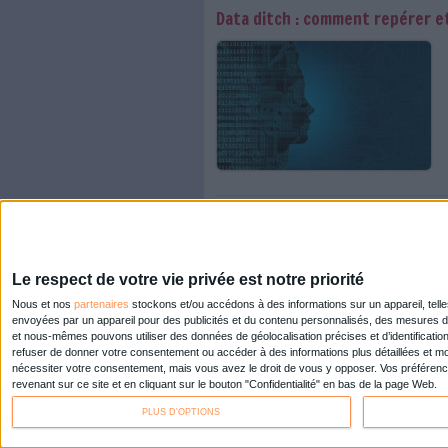
L’IA : complément i
Text-to-speech : la