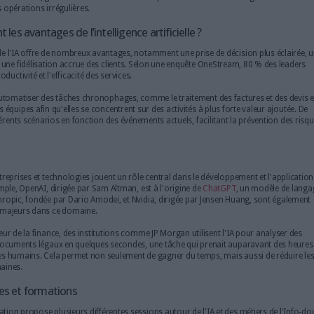
ile ?
L'IA est omniprésente dans divers secteurs, améliorant l'efficaci
Dans le domaine de la santé, par exemple, des algorithmes de 
milliards de données médicales pour aider au diagnostic des m
impressionnante.
Dans le secteur financier, l'IA est utilisée pour automatiser le t
reconnaissance d'images, permettant d'extraire des information
d'émission et le nom du bénéficiaire. De plus, l'apprentissage
détecter des anomalies, générant des alertes en cas de problèm
examiner les opérations irrégulières.
Quels sont les avantages de l’intelligence artificiel
L'adoption de l'IA offre de nombreux avantages, notamment une 
é opérationnelle et une fidélisation accrue des clients. Selon une en
va accroître la productivité et l'efficacité des services.
nce, l'IA permet d'automatiser des tâches chronophages, comme le tra
 du temps pour les équipes afin qu'elles se concentrent sur des activit
ide à anticiper différents scénarios en fonction des événements actuels