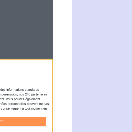
formidable opportunité
 réglementaire Factur-
ine d’années.
te en audio a bien
sation. La presse web
les audio...