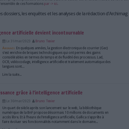
nités.
Plusieurs entreprises et technologies jouent un rôle central dan
l'IA. Par exemple, OpenAI, dirigée par Sam Altman, est à l'origin
avancé. Anthropic, fondée par Dario Amodei, et Nvidia, dirigée
des acteurs majeurs dans ce domaine.
Dans le secteur de la finance, des institutions comme JP Morgan 
milliers de documents légaux en quelques secondes, une tâche 
aux analystes humains. Cela permet non seulement de gagner du
erreurs humaines.
Ressources et formations
Serda Formation propose plusieurs différentes sessions autour d
Retrouvrez l'ensemble de ces formations
par -> ici
.
 les chiffres, les dossiers, les enquêtes et les analyse
cielle