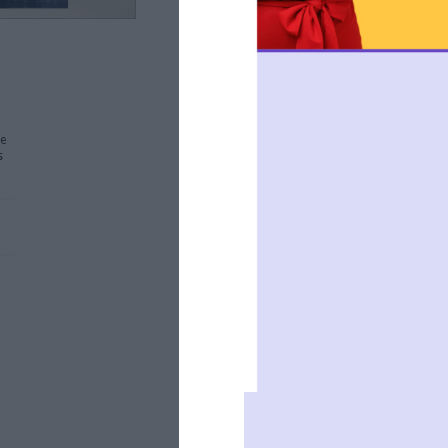
té et enjeux
ches nécessitant normalement
mes. Elle englobe des domaines comme
ge naturel, qui permet aux machines