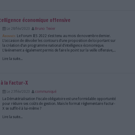
Lire la suite...
igence artificielle et science ouverte : défis et 
Le 23/mar/2023
Clémence Jost
Comment l'intelligence artificielle peut-elle souteni
acteurs du monde de la recherche et de l'édition s
conférence organisée par le GF2i, ce jeudi 23 mars
expo, propose un panorama des défis et des oppo
l'IA.
Lire la suite...
ing et fiabilité de l'information stratégique à l'
Le 23/mar/2023
Clémence Jost