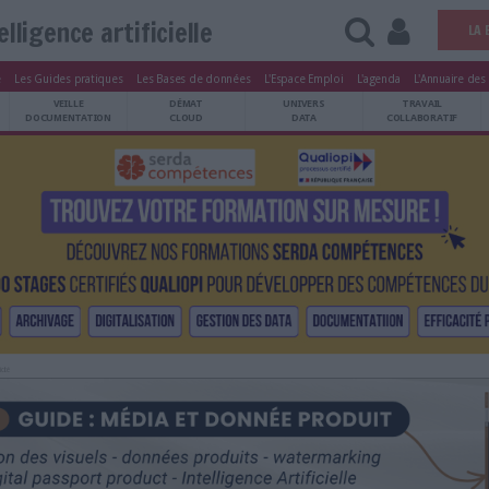
Intelligence artificielle
tters
Le Magazine
Les Guides pratiques
Les Bases de données
L'Esp
ARCHIVES
VEILLE
DÉMAT
U
PATRIMOINE
DOCUMENTATION
CLOUD
Publicité