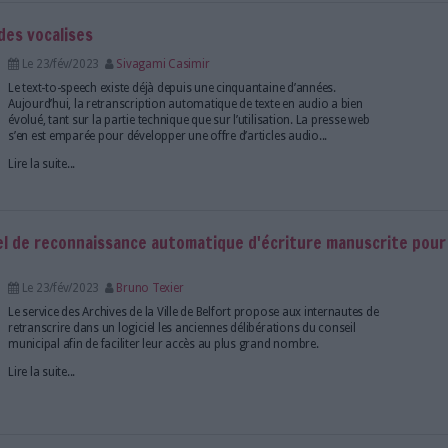
La question est essentielle pour les professionnels
l'heure de ChatGPT et autres IA génératives, peut-
confiance à l'information que l'on reçoit et collect
provient de sources que l'on remet peu en cause h
Lire la suite...
r pour une intelligence économique offensive
Le 28/fév/2023
Bruno Texier
Abonnés
Le Forum IES 2022 s’est tenu au mois de
L’occasion de dévoiler les contours d’une proposi
la création d’un programme national d’intellige
L’événement a également permis de faire le point sur
Lire la suite...