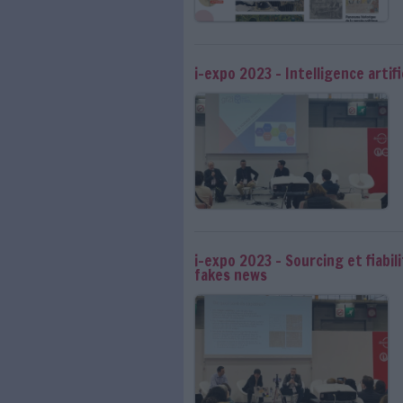
Sous le capot de la 
A 25 ans, Gallica po