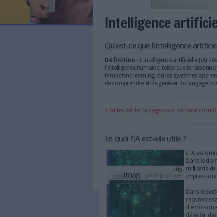
LES NEWSLETTERS
LE MAGAZINE
LES GUIDES PRATIQUES
LES BASES DE DONNÉES
L'ESPACE EMPLOI
L'AGENDA
Intelligence 
L'ANNUAIRE DES ACTEURS
LES LIVRES BLANCS
LES SUPPLÉMENTS
Qu’est-ce que l’intelli
Définition -
L'intelligence
NOS OFFRES D'ABONNEMENTS
l'intelligence humaine, te
le machine learning, où le
de comprendre et de génér
> Faites défiler la page pou