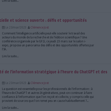
Gec, l’intelligence artificielle devient incontourn
Le 31/mar/2023
Bruno Texier
Abonnés
En quelques années, la gestion électroniq
s’est enrichie de briques technologiques qui ont 
considérables en termes de temps et de fluidité d
OCR, vidéocodage, intelligence artificielle et tra
langues sont...
Lire la suite...
ursuit sa croissance grâce à l'intelligence artificie
Le 30/mar/2023
Bruno Texier
Un quart de siècle après son lancement sur le web,
numérique de la BnF propose désormais 10 milli
accès libre. Et à l’heure de l’intelligence artificielle
faire évoluer ses fonctionnalités notamment dans