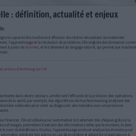
artificielle : définition, actuali
gence artificielle
 artificielle (IA) désigne la capacité des machines à effectuer des tâ
lles que le raisonnement, l'apprentissage et la résolution de problè
s systèmes apprennent à partir de
données
, et le traitement du langa
er du langage humain.
r découvrir tous les articles d'Archimag sur l'IA