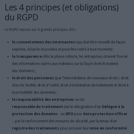
Les 4 principes (et obligations)
du RGPD
Le RGPD repose sur 4 grands principes clés :
le consentement des internautes
(qui doit être recueilli de façon
explicite, éclairée et positive et peut être retiré à tout moment) ;
la transparence
(dès la phase collecte, les entreprises doivent fournir
des informations claires aux individus sur la façon dont ils traitent
des données) ;
le droit des personnes
(par l'intermédiaire de nouveaux droits : droit
d'accès facilité, droit à l'oubli, droit à la limitation du traitement et droit à
la portabilité des données) ;
la responsabilité des entreprises
ou du
responsable du traitement
(via la désignation d'un
Délégué à la
protection des données
- ou
DPO
pour
data protection officer
-, par le renforcement des mesures de sécurité, par la tenue d'un
registre des traitements
pour prouver leur
mise en conformité