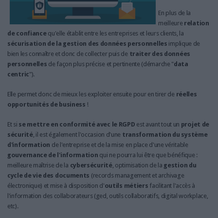
En plus de la
meilleure
relation
de confiance
qu'elle établit entre les entreprises et leurs clients, la
sécurisation de la gestion des données personnelles
implique de
bien les connaître et donc de collecter puis de
traiter des données
personnelles
de façon plus précise et pertinente (démarche "
data
centric
").
Elle permet donc de mieux les exploiter ensuite pour en tirer de
réelles
opportunités de business
!
Et si
se mettre en conformité avec le RGPD
est avant tout un
projet de
sécurité
, il est également l'occasion d'une
transformation du système
d'information
de l'entreprise et de la mise en place d'une véritable
gouvernance de l'information
qui ne pourra lui être que bénéfique :
meilleure maîtrise de la
cybersécurité
, optimisation de la
gestion du
cycle de vie des documents
(records management et archivage
électronique) et mise à disposition d'
outils métiers
facilitant l'accès à
l'information des collaborateurs (ged, outils collaboratifs, digital workplace,
etc).