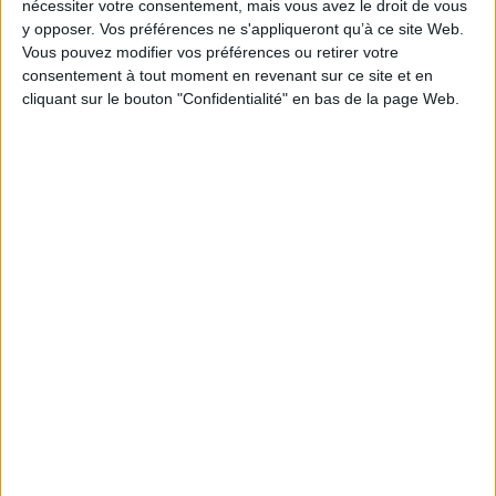
nécessiter votre consentement, mais vous avez le droit de vous
y opposer. Vos préférences ne s'appliqueront qu’à ce site Web.
Vous pouvez modifier vos préférences ou retirer votre
consentement à tout moment en revenant sur ce site et en
cliquant sur le bouton "Confidentialité" en bas de la page Web.
Le 27/mai/2019
Bruno Texier
Abonnés
Yohan Brossard est délégué à la protection des données (DPO) au
sein de Grand Poitiers. Il explique la mise en place du RGPD dans une
collectivité qui compte 191 000 habitants.
Lire la suite...