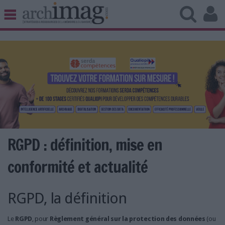
BIBLIOTHÈQUE ÉDITION
ARCHIVES PATRIMOINE
VEILLE DOCUMENTATION
DÉMAT CLOUD
UNIVERS DATA
TRAVAIL COLLABORATIF
VIE NUMÉRIQUE
NUMÉRIQUE RESPONSABLE
RGPD : définition, mise en
conformité et actualité
LES DOSSIERS
RGPD, la définition
LES NEWSLETTERS
LE MAGAZINE
Le
RGPD
, pour
Règlement général sur la protection des données
(ou