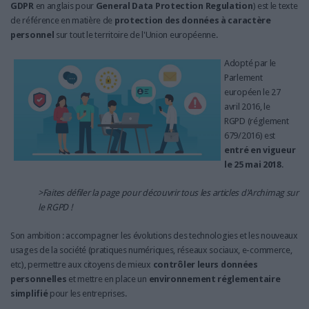
LES GUIDES PRATIQUES
GDPR
en anglais pour
General Data Protection Regulation
) est le texte
de référence en matière de
protection des données à caractère
LES BASES DE DONNÉES
personnel
sur tout le territoire de l'Union européenne.
L'ESPACE EMPLOI
L'AGENDA
Adopté par le
Parlement
L'ANNUAIRE DES ACTEURS
européen le 27
LES LIVRES BLANCS
avril 2016, le
LES SUPPLÉMENTS
RGPD (réglement
679/2016) est
entré en vigueur
NOS OFFRES D'ABONNEMENTS
le 25 mai 2018
.
>Faites défiler la page pour découvrir tous les articles d'Archimag sur
le RGPD !
Son ambition : accompagner les évolutions des technologies et les nouveaux
usages de la société (pratiques numériques, réseaux sociaux, e-commerce,
etc), permettre aux citoyens de mieux
contrôler leurs données
personnelles
et mettre en place un
environnement réglementaire
simplifié
pour les entreprises.