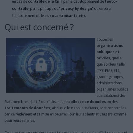
en cas de
contrôle de la Cnil
, par le développement de l'
auto-
contrôle
, par le principe de "
privacy by design
" ou encore
l'encadrement de leurs
sous-traitants
, etc).
Qui est concerné ?
Toutes les
organisations
publiques et
privées
, quelle
que soit leur taille
(TPE, PME, ETI,
grands groupes,
administrations,
organismes publics
et institutions) des
Etats membres de l'UE qui réalisent une
collecte de données
ou des
traitements de données,
ainsi que leurs sous-traitants, sont concernées
par ce règlement et sa mise en oeuvre. Pour leurs clients et usagers, comme
pour leurs salariés.
Celles qui proposent des biens et services sur le marché de l'UE ou qui visent