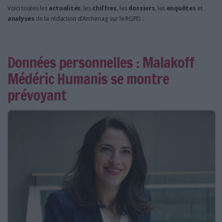
Voici toutes les
actualités
, les
chiffres
, les
dossiers
, les
enquêtes
et
analyses
de la rédaction d'Archimag sur le RGPD :
Données personnelles : Malakoff
Médéric Humanis se montre
prévoyant