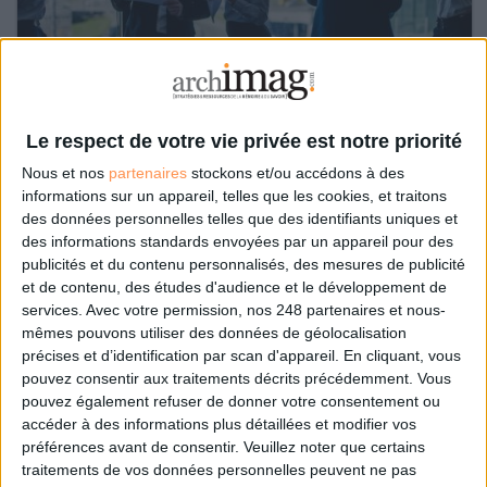
Le respect de votre vie privée est notre priorité
Le 27/mai/2019
Clémence Jost
Nous et nos
partenaires
stockons et/ou accédons à des
informations sur un appareil, telles que les cookies, et traitons
Abonnés
Les données liées aux recrutements ou aux salariés ont été
des données personnelles telles que des identifiants uniques et
directement impactées par l'entrée en vigueur du RGPD il y a un an. Si ce
des informations standards envoyées par un appareil pour des
règlement vient renforcer les dispositions existantes en matière de
publicités et du contenu personnalisés, des mesures de publicité
protection des données personnelles, il apporte également des
et de contenu, des études d'audience et le développement de
obligations...
services.
Avec votre permission, nos 248 partenaires et nous-
Lire la suite...
mêmes pouvons utiliser des données de géolocalisation
précises et d’identification par scan d'appareil. En cliquant, vous
DPO en collectivité territoriale :
pouvez consentir aux traitements décrits précédemment. Vous
pouvez également refuser de donner votre consentement ou
communiquer et se rendre
accéder à des informations plus détaillées et modifier vos
préférences avant de consentir.
Veuillez noter que certains
indispensable
traitements de vos données personnelles peuvent ne pas