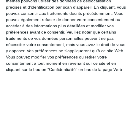
mêmes pouvons utiliser des données de géolocalisation
précises et d’identification par scan d'appareil. En cliquant, vous
pouvez consentir aux traitements décrits précédemment. Vous
pouvez également refuser de donner votre consentement ou
accéder à des informations plus détaillées et modifier vos
préférences avant de consentir.
Veuillez noter que certains
0 Commentaire
traitements de vos données personnelles peuvent ne pas
nécessiter votre consentement, mais vous avez le droit de vous
y opposer. Vos préférences ne s'appliqueront qu’à ce site Web.
Hébergement De Données
Datacenter
Data
Vous pouvez modifier vos préférences ou retirer votre
consentement à tout moment en revenant sur ce site et en
cliquant sur le bouton "Confidentialité" en bas de la page Web.
Connectez-vous
ou
inscrivez-vous
pour publier un commentaire
À LIRE SUR ARCHIMAG
IA en entreprise : encadrer les usages sans
freiner l’expérimentation