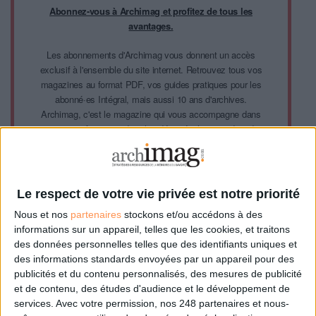
Abonnez-vous à Archimag et profitez de tous les
avantages.
Les abonnements d'Archimag vous donnent un accès
exclusif à l'ensemble du site internet. Retrouvez tous vos
magazines au format PDF, vos guides pratiques pour les
abonné·es Intégral, mais aussi 10 ans d'archives.
Archimag, c'est le magazine qui vous accompagne dans
votre transformation digitale : dématérialisation, droit de
l'information, gestion documentaire, bibliothèques,
archivage électronique, data, intelligence artificielle...
Le respect de votre vie privée est notre priorité. Veuillez
noter que certains traitements de vos données
Le respect de votre vie privée est notre priorité
personnelles peuvent ne pas nécessiter votre
Nous et nos
partenaires
stockons et/ou accédons à des
consentement. Vos préférences ne s'appliqueront qu'à ce
informations sur un appareil, telles que les cookies, et traitons
site Web. Vous pouvez modifier vos préférences en vous
des données personnelles telles que des identifiants uniques et
abonnant sur ce site web ou en consultant notre politique
des informations standards envoyées par un appareil pour des
de confidentialité.
publicités et du contenu personnalisés, des mesures de publicité
et de contenu, des études d'audience et le développement de
Déjà abonné.e ?
Connectez-vous
services.
Avec votre permission, nos 248 partenaires et nous-