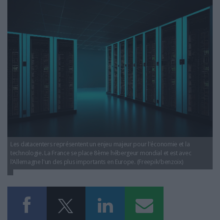
LES GUIDES PRATIQUES
data-center.jpg
LES BASES DE DONNÉES
L'ESPACE EMPLOI
L'AGENDA
L'ANNUAIRE DES ACTEURS
LES LIVRES BLANCS
LES SUPPLÉMENTS
NOS OFFRES D'ABONNEMENTS
Les datacenters représentent un enjeu majeur pour l'économie et la
technologie. La France se place 8ème hébergeur mondial et est avec
l'Allemagne l'un des plus importants en Europe. (Freepik/benzoix)