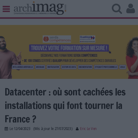
BIBLIOTHÈQUE ÉDITION
ARCHIVES PATRIMOINE
VEILLE DOCUMENTATION
DÉMAT CLOUD
UNIVERS DATA
TRAVAIL COLLABORATIF
VIE NUMÉRIQUE
NUMÉRIQUE RESPONSABLE
Datacenter : où sont cachées les
installations qui font tourner la
LES DOSSIERS
France ?
LES NEWSLETTERS
Le
12/04/2023
(Mis à jour le
27/07/2023
)
Eric Le Ven
LE MAGAZINE