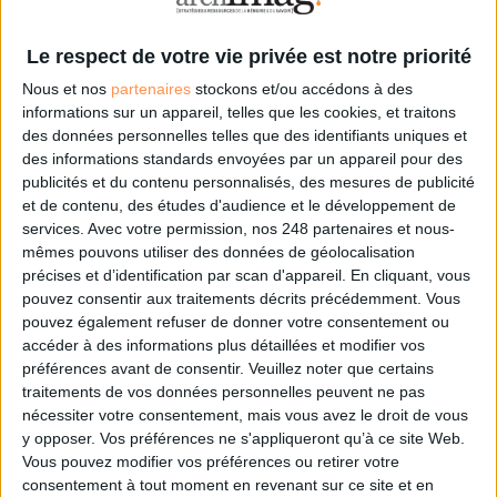
Le respect de votre vie privée est notre priorité
Nous et nos
partenaires
stockons et/ou accédons à des
informations sur un appareil, telles que les cookies, et traitons
des données personnelles telles que des identifiants uniques et
des informations standards envoyées par un appareil pour des
publicités et du contenu personnalisés, des mesures de publicité
et de contenu, des études d'audience et le développement de
services.
Avec votre permission, nos 248 partenaires et nous-
mêmes pouvons utiliser des données de géolocalisation
précises et d’identification par scan d'appareil. En cliquant, vous
pouvez consentir aux traitements décrits précédemment. Vous
pouvez également refuser de donner votre consentement ou
accéder à des informations plus détaillées et modifier vos
préférences avant de consentir.
Veuillez noter que certains
traitements de vos données personnelles peuvent ne pas
nécessiter votre consentement, mais vous avez le droit de vous
y opposer. Vos préférences ne s'appliqueront qu’à ce site Web.
Dans un monde où l’information est devenue la clé de la réussite, la
Vous pouvez modifier vos préférences ou retirer votre
business intelligence (BI) est un marqueur de différenciation pour les
consentement à tout moment en revenant sur ce site et en