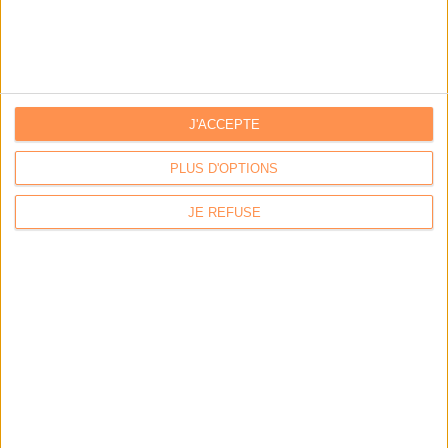
Archivage physique et électronique : enjeux, méthodes et
outils
Stratégie data : tirez profit de l’intelligence des
J'ACCEPTE
données
PLUS D'OPTIONS
LES DERNIÈRES PARUTIONS
JE REFUSE