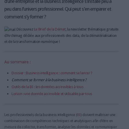
d’une entreprise et la Business Intelligence s’installe peu à
peu dans l’univers professionnel. Qui peut s’en emparer et
comment s’y former ?
Découvrez
Le Brief de la Démat
, la newsletter thématique gratuite
d'Archimag dédiée aux professionnels des data, de la dématérialisation
et de la transformation numérique !
Au sommaire :
Dossier : Business intelligence : comment se lancer ?
Comment se former à la business intelligence ?
Outils de la BI : les données accessibles à tous
Loison : une donnée accessible et utilisable par tous
Les professionnels de la business intelligence (
BI
) doivent maîtriser une
combinaison de compétences techniques et analytiques afin d’être en
mesure de collecter, transformer, analyser les données et communiquer