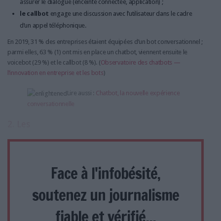
assurer le dialogue (enceinte connectée, application) ;
le callbot
engage une discussion avec l’utilisateur dans le cadre
d’un appel téléphonique.
En 2019, 31 % des entreprises étaient équipées d’un bot conversationnel ;
parmi elles, 63 % (1) ont mis en place un chatbot, viennent ensuite le
voicebot (29 %) et le callbot (8 %). (
Observatoire des chatbots —
l’innovation en entreprise et les bots
)
Lire aussi :
Chatbot, la nouvelle expérience
conversationnelle
2. Les
Face à l'infobésité,
soutenez un journalisme
fiable et vérifié...