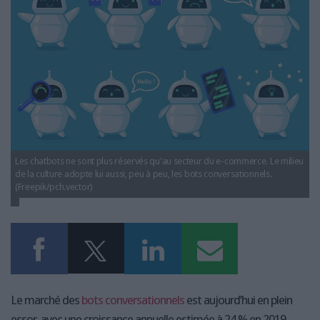
LES GUIDES PRATIQUES
LES BASES DE DONNÉES
L'ESPACE EMPLOI
L'AGENDA
L'ANNUAIRE DES ACTEURS
LES LIVRES BLANCS
LES SUPPLÉMENTS
NOS OFFRES D'ABONNEMENTS
Les chatbots ne sont plus réservés qu'au secteur du e-commerce. Le milieu
de la culture adopte lui aussi, peu à peu, les bots conversationnels.
(Freepik/pch.vector)
Le marché des
bots conversationnels
est aujourd’hui en plein
essor, avec une croissance annuelle estimée à 24 % en 2019.