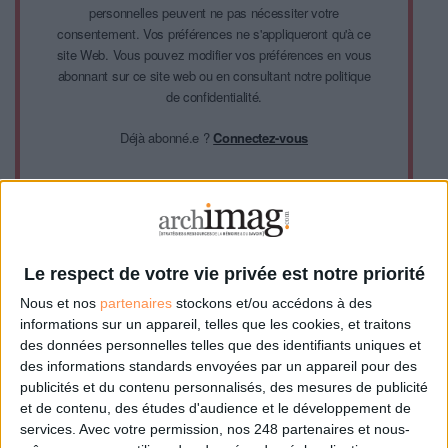
personnelles peuvent ne pas nécessiter votre
consentement. Vos préférences ne s'appliqueront qu'à ce
site Web. Vous pouvez modifier vos préférences en vous
abonnant sur ce site web ou en consultant notre politique
de confidentialité.
Déjà abonné.e ?
Connectez-vous
Sur le même sujet:
Chatbot, la nouvelle expérience conversationnelle
Le respect de votre vie privée est notre priorité
AG2R La Mondiale adopte Konverso, un chatbot pour désengorger son
service desk
Nous et nos
partenaires
stockons et/ou accédons à des
Pourquoi existe-t-il si peu d'applications de bibliothèques ?
informations sur un appareil, telles que les cookies, et traitons
des données personnelles telles que des identifiants uniques et
Cet article vous intéresse?
des informations standards envoyées par un appareil pour des
publicités et du contenu personnalisés, des mesures de publicité
et de contenu, des études d'audience et le développement de
Retrouvez-le en intégralité
services.
Avec votre permission, nos 248 partenaires et nous-