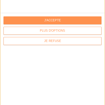
J'ACCEPTE
LA BOUTIQUE
PLUS D'OPTIONS
Les derniers mags :
JE REFUSE
IA et automatisation : vers la fin de la veille?
Bibliothèques : comment survivre face aux pressions?
DSI du secteur public : le pivot de la transformation
Les derniers guides :
IA génératives : cas d’usage et retours d’expérience