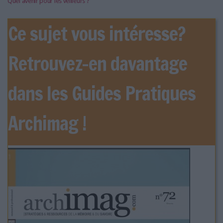
Quel avenir pour les veilleurs ?
Ce sujet vous intéresse?
Retrouvez-en davantage
dans les Guides Pratiques
Archimag !