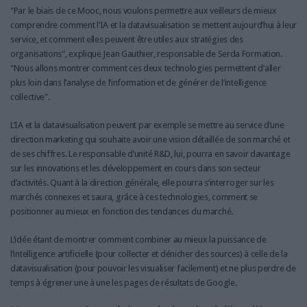
"Par le biais de ce Mooc, nous voulons permettre aux veilleurs de mieux
comprendre comment l’IA et la datavisualisation se mettent aujourd’hui à leur
service, et comment elles peuvent être utiles aux stratégies des
organisations", explique Jean Gauthier, responsable de Serda Formation.
"Nous allons montrer comment ces deux technologies permettent d’aller
plus loin dans l’analyse de l’information et de générer de l’intelligence
collective".
L’IA et la datavisualisation peuvent par exemple se mettre au service d’une
direction marketing qui souhaite avoir une vision détaillée de son marché et
de ses chiffres. Le responsable d’unité R&D, lui, pourra en savoir davantage
sur les innovations et les développement en cours dans son secteur
d’activités. Quant à la direction générale, elle pourra s’interroger sur les
marchés connexes et saura, grâce à ces technologies, comment se
positionner au mieux en fonction des tendances du marché.
L’idée étant de montrer comment combiner au mieux la puissance de
l’intelligence artificielle (pour collecter et dénicher des sources) à celle de la
datavisualisation (pour pouvoir les visualiser facilement) et ne plus perdre de
temps à égrener une à une les pages de résultats de Google.