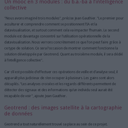
Un mooc en 3 modules : du b.a.-ba à l’intelligence
collective
"Nous avons imaginé trois modules", précise Jean Gauthier. "Le premier pour
acculturer et comprendre comment se positionnent l’IA et la
datavisualisation, et surtout comment cela va impacter l’humain. Le second
module est davantage concentré sur l’utilisation opérationnelle de la
datavisualisation. Nous verrons concrètement ce que l’on peut faire grâce à
ce type de solution. Ce sera l’occasion de montrer comment fonctionne la
solution développée par Geotrend. Quant au troisième module, il sera dédié
à l’intelligence collective".
Car s’il est possible d’effectuer ces opérations de veille et d’analyse seul, il
apparaît plus judicieux de s’en occuper à plusieurs. Les gains sont alors
décuplés. "Les analyses croisées et les regards différents permettent de
détecter des signaux et des informations qu’un individu seul aurait été
incapable de voir", ajoute Jean Gauthier.
Geotrend : des images satellite à la cartographie
de données
Geotrend a tout naturellement trouvé sa place au sein de ce projet.