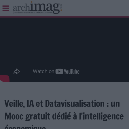
BIBLIOTHÈQUE ÉDITION
ARCHIVES PATRIMOINE
VEILLE DOCUMENTATION
DÉMAT CLOUD
UNIVERS DATA
TRAVAIL COLLABORATIF
VIE NUMÉRIQUE
NUMÉRIQUE RESPONSABLE
Veille, IA et Datavisualisation : un
LES DOSSIERS
Mooc gratuit dédié à l'intelligence
LES NEWSLETTERS
LE MAGAZINE
économique