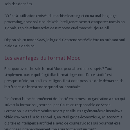
sein des données.
"Grâce à l'utilisation croisée du machine learning et du natural language
processing, notre solution de Web Intelligence permet d’apporter une vision
globale, rapide et interactive de n’importe quel marché", ajoute-t-il.
Disponible en mode SaaS, le logiciel Geotrend se révèle être un puissant outil
d'aide à la décision.
Les avantages du format Mooc
Pourquoi avoir choisi le format Mooc pour aborder ces sujets ? Tout
simplement parce qu’il s’agit d’un format léger dont l’accessibilité est
presque infinie, puisqu’il est en ligne. Il est donc possible de le démarrer, de
l’arrêter et de le reprendre quand on le souhaite.
"Le format laisse énormément de liberté en termes d’organisation à ceux qui
suivent la formation", reprend Jean Gauthier, responsable de Serda
Formation. "Les trois modules seront par ailleurs agrémentées d’interviews
vidéo d’experts à la fois en veille, en intelligence économique, en économie
digitale et intelligence artificielle, avec de courtes vidéos qui pourront être
visionnées indépendamment, mais qui formeront un tout".