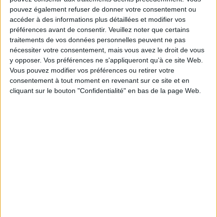
pouvez également refuser de donner votre consentement ou
part d’automatisation. Les structures plus modestes veilleront question
accéder à des informations plus détaillées et modifier vos
par question. Dans tous les cas, une méthode rigoureuse est à mettre en
préférences avant de consentir.
Veuillez noter que certains
œuvre. La qualité du sourcing est fondamentale. Une démarche
traitements de vos données personnelles peuvent ne pas
collaborative est préconisée. La sécurité du système doit être totale.
nécessiter votre consentement, mais vous avez le droit de vous
Acheter ce guide
Abonnez-vous
ou
y opposer. Vos préférences ne s'appliqueront qu’à ce site Web.
Vous pouvez modifier vos préférences ou retirer votre
consentement à tout moment en revenant sur ce site et en
cliquant sur le bouton "Confidentialité" en bas de la page Web.
0 Commentaire
Connectez-vous
ou
inscrivez-vous
pour publier un commentaire
À LIRE SUR ARCHIMAG