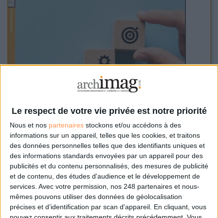
Le respect de votre vie privée est notre priorité
Nous et nos
partenaires
stockons et/ou accédons à des
informations sur un appareil, telles que les cookies, et traitons
des données personnelles telles que des identifiants uniques et
des informations standards envoyées par un appareil pour des
publicités et du contenu personnalisés, des mesures de publicité
Le monde comme les entreprises sont en proie à des déséquilibres
et de contenu, des études d'audience et le développement de
constants. Pour gagner de la visibilité, aider les prises de décision, il faut
services.
Avec votre permission, nos 248 partenaires et nous-
mêmes pouvons utiliser des données de géolocalisation
pouvoir compter sur sa veille, qu’elle soit technologique, concurrentielle,
précises et d’identification par scan d'appareil. En cliquant, vous
média ou autre. Les grandes structures pourront s’appuyer sur un
pouvez consentir aux traitements décrits précédemment. Vous
service de veille outillé, avec l’apport de l’intelligence artificielle et une