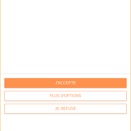
Contacts
|
Annuaire des acteurs
Communiquer avec Archimag
|
Communiquer avec ACE
J'ACCEPTE
GROUPE SERDA
|
Serda Conseil
|
Serda Compétences
|
Code Confiance
PLUS D'OPTIONS
Conditions générales de vente
|
Mentions légales
|
Politique de confidentialité
La Permaentreprise Serda Archimag
|
Notre rapport RSE
|
Notre charte IA 2025
JE REFUSE
*