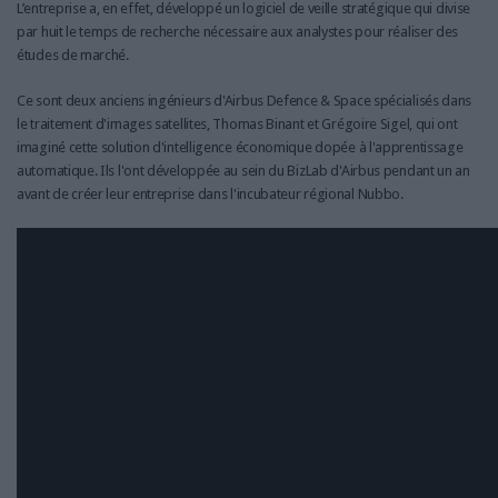
L’entreprise a, en effet, développé un logiciel de veille stratégique qui divise
par huit le temps de recherche nécessaire aux analystes pour réaliser des
études de marché.
Ce sont deux anciens ingénieurs d'Airbus Defence & Space spécialisés dans
le traitement d'images satellites, Thomas Binant et Grégoire Sigel, qui ont
imaginé cette solution d'intelligence économique dopée à l'apprentissage
automatique. Ils l'ont développée au sein du BizLab d'Airbus pendant un an
avant de créer leur entreprise dans l'incubateur régional Nubbo.