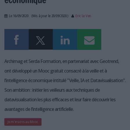
LES GUIDES PRATIQUES
LES BASES DE DONNÉES
Le 16/09/2020
(Mis à jour le 20/09/2020 )
Eric Le Ven
L'ESPACE EMPLOI
L'AGENDA
L'ANNUAIRE DES ACTEURS
LES LIVRES BLANCS
LES SUPPLÉMENTS
Archimag et Serda Formation, en partenariat avec Geotrend,
NOS OFFRES D'ABONNEMENTS
ont développé un Mooc gratuit consacré à la veille et à
l’intelligence économique intitulé "Veille, IA et Datavisualisation".
Son ambition : initier les veilleurs aux techniques de
datavisualisation les plus efficaces et leur faire découvrir les
avantages de l’intelligence artificielle.
Je m'inscris au Mooc