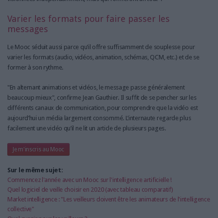
Varier les formats pour faire passer les
messages
Le Mooc séduit aussi parce qu’il offre suffisamment de souplesse pour
varier les formats (audio, vidéos, animation, schémas, QCM, etc.) et de se
former à son rythme.
"En alternant animations et vidéos, le message passe généralement
beaucoup mieux", confirme Jean Gauthier. Il suffit de se pencher sur les
différents canaux de communication, pour comprendre que la vidéo est
aujourd’hui un média largement consommé. L’internaute regarde plus
facilement une vidéo qu’il ne lit un article de plusieurs pages.
Je m'inscris au Mooc
Sur le même sujet:
Commencez l'année avec un Mooc sur l'intelligence artificielle !
Quel logiciel de veille choisir en 2020 (avec tableau comparatif)
Market intelligence : "Les veilleurs doivent être les animateurs de l'intelligence
collective"