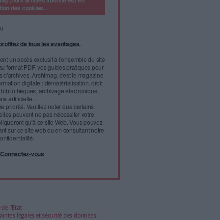
ectronique est de permettre d’accéder à l’information plus tard.
blic produisent plus de 3 milliards d’archives par an. La
rogramme pour gérer toutes ces données était essentielle.
VITAM, un programme interministériel d’archivage numérique
sé sur des API qui
l'infobésité, soutenez un
isme fiable et vérifié...
tement à Archimag (hors articles abonné·es) en
cceptant l'utilisation des cookies...
ou
à Archimag et profitez de tous les avantages.