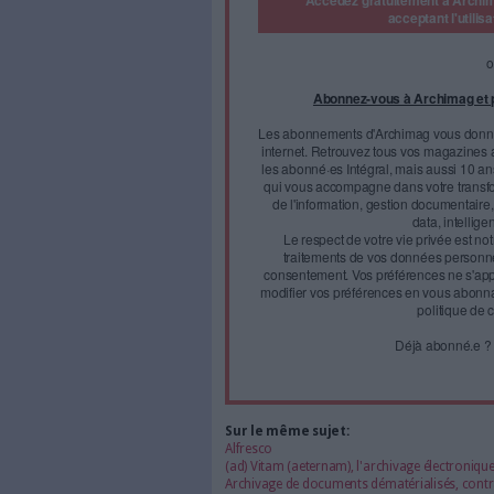
la Culture.
Tout l’enjeu de l’archivage él
Certains acteurs du secteur pu
nécessité de construire un p
La solution ? Le programme 
en accès libre sur internet ba
Face à 
journal
Accédez gratui
a
Abonnez-vous 