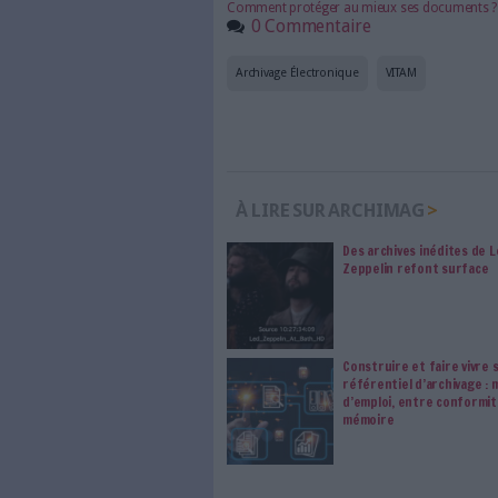
Les abonnements d'Arch
internet. Retrouvez to
les abonné·es Intégral,
qui vous accompagne dan
de l'information, ges
Le respect de votre 
traitements de vos
consentement. Vos pré
modifier vos préférence
Sur le même sujet:
Alfresco
(ad) Vitam (aeternam), l'archi
Archivage de documents dématé