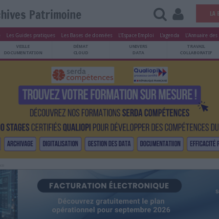
Archives Patrimoine
tters
Le Magazine
Les Guides pratiques
Les Bases de données
L'Esp
ARCHIVES
VEILLE
DÉMAT
ATRIMOINE
DOCUMENTATION
CLOUD
Publicité