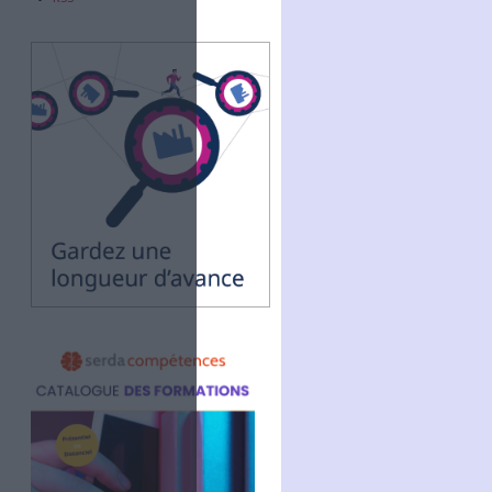
Abonnez-vous
NOUS SUIVRE
Facebook
Twitter
Linkedin
RSS