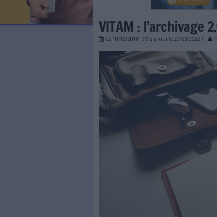
LES NEWSLETTERS
LE MAGAZINE
LES GUIDES PRATIQUES
LES BASES DE DONNÉES
L'ESPACE EMPLOI
L'AGENDA
VITAM : l’arch
L'ANNUAIRE DES ACTEURS
LES LIVRES BLANCS
Le
10/10/2018
(Mis à jour l
LES SUPPLÉMENTS
vitam-image.jpg
NOS OFFRES D'ABONNEMENTS