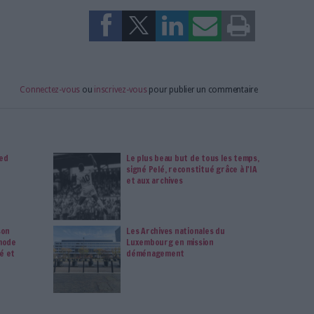
imag vous donnent un accès exclusif à l'ensemble du site
us vos magazines au format PDF, vos guides pratiques pour
 mais aussi 10 ans d'archives. Archimag, c'est le magazine
s votre transformation digitale : dématérialisation, droit
tion documentaire, bibliothèques, archivage électronique,
data, intelligence artificielle...
vie privée est notre priorité. Veuillez noter que certains
 données personnelles peuvent ne pas nécessiter votre
férences ne s'appliqueront qu'à ce site Web. Vous pouvez
s en vous abonnant sur ce site web ou en consultant notre
politique de confidentialité.
Déjà abonné.e ?
Connectez-vous
vage électronique de l'Etat
rialisés, contraintes légales et sécurité des données :