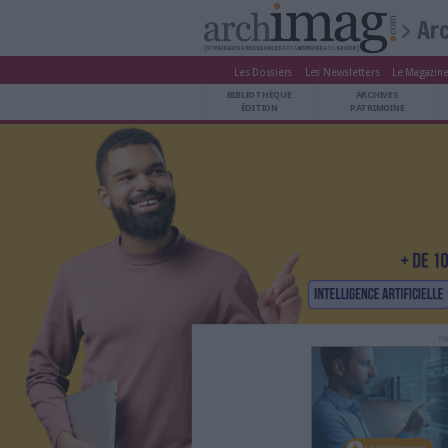
Les Dossiers
Les Newsle
BIBLIOTHÈQUE ÉDITION
BIBLIOTHÈQUE
ARCHIVES PATRIMOINE
ÉDITION
P
VEILLE DOCUMENTATION
DÉMAT CLOUD
UNIVERS DATA
TRAVAIL COLLABORATIF
VIE NUMÉRIQUE
NUMÉRIQUE RESPONSABLE
LES DOSSIERS