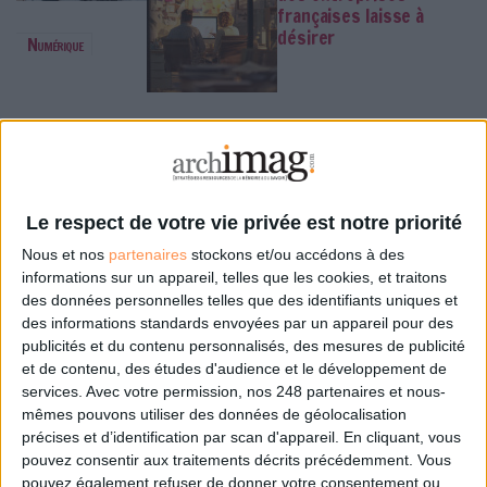
françaises laisse à
désirer
Numérique
Des archives inédites de Led
Zeppelin refont surface
Live
Le respect de votre vie privée est notre priorité
La bibliothèque de Lille
confie son récolement
Nous et nos
partenaires
stockons et/ou accédons à des
et son catalogage à
informations sur un appareil, telles que les cookies, et traitons
AureXus
des données personnelles telles que des identifiants uniques et
Classement
des informations standards envoyées par un appareil pour des
publicités et du contenu personnalisés, des mesures de publicité
et de contenu, des études d'audience et le développement de
services.
Avec votre permission, nos 248 partenaires et nous-
Le Bénin bascule dans la
mêmes pouvons utiliser des données de géolocalisation
dématérialisation tous azimuts
précises et d’identification par scan d'appareil. En cliquant, vous
pouvez consentir aux traitements décrits précédemment. Vous
Numérisation
pouvez également refuser de donner votre consentement ou