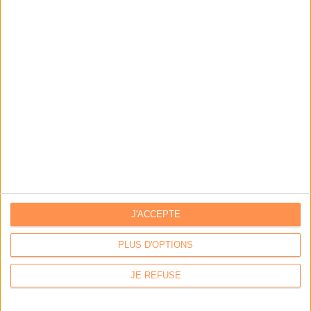
J'ACCEPTE
PLUS D'OPTIONS
JE REFUSE
Calico : IA générative locale : vers une gestion de
l’information plus intelligente et souveraine