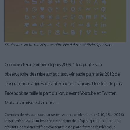
LES GUIDES PRATIQUES
LES BASES DE DONNÉES
L'ESPACE EMPLOI
L'AGENDA
L'ANNUAIRE DES ACTEURS
LES LIVRES BLANCS
55 réseaux sociaux testés, une offre loin d'être stabilisée OpenDept
LES SUPPLÉMENTS
Comme chaque année depuis 2009, l’Ifop publie son
NOS OFFRES D'ABONNEMENTS
observatoire des réseaux sociaux, véritable palmarès 2012 de
leur notoriété auprès des internautes français. Une fois de plus,
Facebook se taille la part du lion, devant Youtube et Twitter.
Mais la surprise est ailleurs…
Combien de réseaux sociaux seriez-vous capables de citer ? 10, 15… 20 ? Si
le baromètre 2012 sur les réseaux sociaux de l’Ifop surprend peu par ses
résultats, c’est dans l’offre exponentielle de plate-formes étudiées que