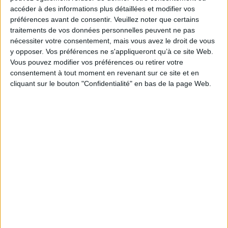
Le plus beau but de
accéder à des informations plus détaillées et modifier vos
tous les temps, signé
préférences avant de consentir.
Veuillez noter que certains
Pelé, reconstitué grâce
traitements de vos données personnelles peuvent ne pas
à l'IA et aux archives
Gooooal !
nécessiter votre consentement, mais vous avez le droit de vous
y opposer. Vos préférences ne s'appliqueront qu’à ce site Web.
Vous pouvez modifier vos préférences ou retirer votre
consentement à tout moment en revenant sur ce site et en
cliquant sur le bouton "Confidentialité" en bas de la page Web.
IA en entreprise : encadrer
Abonné
les usages sans freiner
l’expérimentation
Méthode
Le signalement de
contenus générés par
l'IA devient obligatoire à
partir du 2 août
IA
Construire et faire vivre son
Abonné