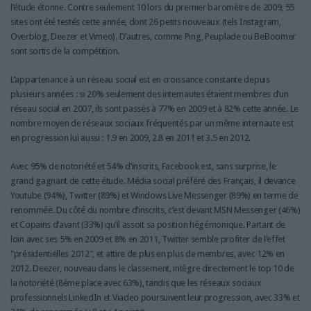
l’étude étonne. Contre seulement 10 lors du premier baromètre de 2009, 55
sites ont été testés cette année, dont 26 petits nouveaux (tels Instagram,
Overblog, Deezer et Vimeo). D’autres, comme Ping, Peuplade ou BeBoomer
sont sortis de la compétition.
L’appartenance à un réseau social est en croissance constante depuis
plusieurs années : si 20% seulement des internautes étaient membres d’un
réseau social en 2007, ils sont passés à 77% en 2009 et à 82% cette année. Le
nombre moyen de réseaux sociaux fréquentés par un même internaute est
en progression lui aussi : 1.9 en 2009, 2.8 en 2011 et 3.5 en 2012.
Avec 95% de notoriété et 54% d’inscrits, Facebook est, sans surprise, le
grand gagnant de cette étude. Média social préféré des Français, il devance
Youtube (94%), Twitter (89%) et Windows Live Messenger (89%) en terme de
renommée. Du côté du nombre d’inscrits, c’est devant MSN Messenger (46%)
et Copains d’avant (33%) qu’il assoit sa position hégémonique. Partant de
loin avec ses 5% en 2009 et 8% en 2011, Twitter semble profiter de l’effet
"présidentielles 2012", et attire de plus en plus de membres, avec 12% en
2012. Deezer, nouveau dans le classement, intègre directement le top 10 de
la notoriété (8ème place avec 63%), tandis que les réseaux sociaux
professionnels LinkedIn et Viadeo poursuivent leur progression, avec 33% et