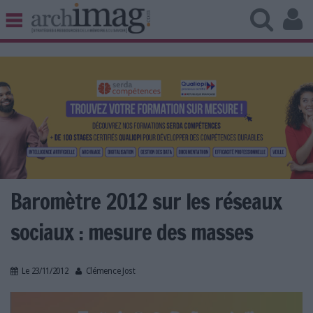
BIBLIOTHÈQUE ÉDITION
ARCHIVES PATRIMOINE
VEILLE DOCUMENTATION
DÉMAT CLOUD
UNIVERS DATA
TRAVAIL COLLABORATIF
VIE NUMÉRIQUE
NUMÉRIQUE RESPONSABLE
Baromètre 2012 sur les réseaux
sociaux : mesure des masses
LES DOSSIERS
Le 23/11/2012
Clémence Jost
LES NEWSLETTERS
LE MAGAZINE