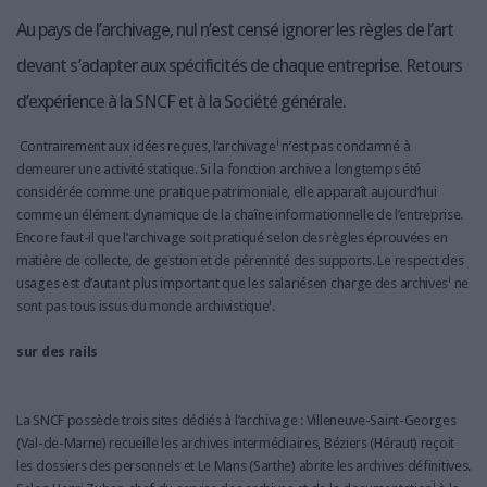
LES GUIDES PRATIQUES
Au pays de l’archivage, nul n’est censé ignorer les règles de l’art
LES BASES DE DONNÉES
devant s’adapter aux spécificités de chaque entreprise. Retours
L'ESPACE EMPLOI
d’expérience à la SNCF et à la Société générale.
L'AGENDA
L'ANNUAIRE DES ACTEURS
i
Contrairement aux idées reçues, l’archivage
n’est pas condamné à
LES LIVRES BLANCS
demeurer une activité statique. Si la fonction archive a longtemps été
LES SUPPLÉMENTS
considérée comme une pratique patrimoniale, elle apparaît aujourd’hui
comme un élément dynamique de la chaîne informationnelle de l’entreprise.
Encore faut-il que l’archivage soit pratiqué selon des règles éprouvées en
NOS OFFRES D'ABONNEMENTS
matière de collecte, de gestion et de pérennité des supports. Le respect des
i
usages est d’autant plus important que les salariésen charge des archives
ne
i
sont pas tous issus du monde archivistique
.
sur des rails
La SNCF possède trois sites dédiés à l’archivage : Villeneuve-Saint-Georges
(Val-de-Marne) recueille les archives intermédiaires, Béziers (Héraut) reçoit
les dossiers des personnels et Le Mans (Sarthe) abrite les archives définitives.
i