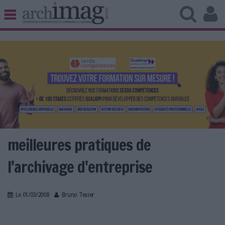
BIBLIOTHÈQUE ÉDITION
ARCHIVES PATRIMOINE
VEILLE DOCUMENTATION
DÉMAT CLOUD
UNIVERS DATA
TRAVAIL COLLABORATIF
VIE NUMÉRIQUE
NUMÉRIQUE RESPONSABLE
meilleures pratiques de
l'archivage d'entreprise
LES DOSSIERS
Le 01/03/2008
Bruno Texier
LES NEWSLETTERS
LE MAGAZINE