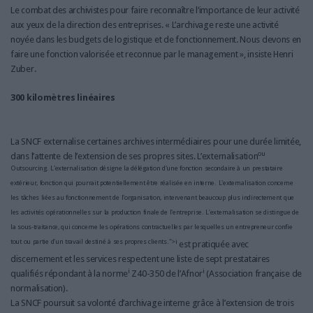
Le combat des archivistes pour faire reconnaître l’importance de leur activité
aux yeux de la direction des entreprises. « L’archivage reste une activité
noyée dans les budgets de logistique et de fonctionnement. Nous devons en
faire une fonction valorisée et reconnue par le management », insiste Henri
Zuber.
300 kilomètres linéaires
La SNCF externalise certaines archives intermédiaires pour une durée limitée,
ou
dans l’attente de l’extension de ses propres sites. L’externalisation
Outsourcing. L'externalisation désigne la délégation d'une fonction secondaire à un prestataire
extérieur, fonction qui pourrait potentiellement être réalisée en interne. L'externalisation concerne
les tâches liées au fonctionnement de l'organisation, intervenant beaucoup plus indirectement que
les activités opérationnelles sur la production finale de l'entreprise. L'externalisation se distingue de
la sous-traitance, qui concerne les opérations contractuelles par lesquelles un entrepreneur confie
tout ou partie d'un travail destiné à ses propres clients.">i
est pratiquée avec
discernement et les services respectent une liste de sept prestataires
i
i
qualifiés répondant à la norme
Z40-350 de l’Afnor
(Association française de
normalisation).
La SNCF poursuit sa volonté d’archivage interne grâce à l’extension de trois