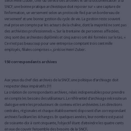
Selon Henri Zuber, chef du service des archives et de la documentation
à la
SNCF, une bonne pratique archivistique doit reposer sur « une capture de
l’information, un versement selon un protocole fixé par un bordereau de
i
versement
et une bonne gestion du cycle de vie. La gestion reste souvent
mal prise en compte par les acteurs de la chaîne, dont la majorité ne sont pas
des archivistes professionnels ». Sur la trentaine de personnes affectées,
cinq sont des archivistes diplômés et cinq autres ont été formées sur le tas. «
Ce n’est pas beaucoup pour une entreprise comptant trois cent mille
employés, filiales comprises », précise Henri Zuber.
150 correspondants archives
Aux yeux du chef des archives de la SNCF, une politique d’archivage doit
respecter deux impératifs :
La création de correspondants archives, relais indispensables pour prendre
en compte les besoins des utilisateurs. Le référentiel d’archivage nécessite un
dialogue entre les producteurs de contenu et les archivistes. Les directions
centrales, régionales et chaque établissement disposent d’un correspondant
archives facilitant les échanges. En quelques années, leur nombre est passé
de soixante-dix à cent cinquante, l’objectif étant d’atteindre les quatre cents
en vue de couvrir l’ensemble des besoins de la SNCF.