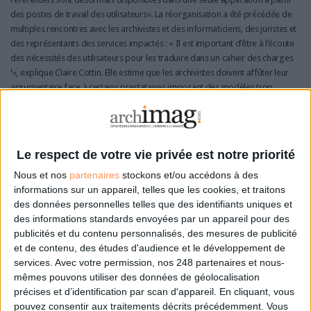
des postes de travail des utilisateurs». La réorganisation a été précédée de
multiples rencontres avec les archivistes et des informaticiens, des juristes et
des représentants des services impactés : « Il est important d’être à l’écoute
des nécessités des utilisateurs pour les traduire dans un cahier des charges
i
», explique Claire Cottin. Elle estime que les archivistes doivent affûter leur
argumentaire face à certains prestataires imposant des modèles trop
rigides.
loin des yeux, loin du coeur
Le respect de votre vie privée est notre priorité
Nous et nos
partenaires
stockons et/ou accédons à des
Le fonds archivistique papier de la Société générale est constitué de deux
informations sur un appareil, telles que les cookies, et traitons
types de documents :
des données personnelles telles que des identifiants uniques et
Les archives de production – contrats, conventions de compte, pièces
des informations standards envoyées par un appareil pour des
comptables, documents relatifs aux investissements– équivalent à 80 % de
publicités et du contenu personnalisés, des mesures de publicité
l’ensemble. Elles bénéficient d’un droit d’accès très large.
et de contenu, des études d'audience et le développement de
Les archives provenant des directions centrales représentant les 20 %
services.
Avec votre permission, nos 248 partenaires et nous-
restants. Elles sont régies par des règles plus restrictives.
mêmes pouvons utiliser des données de géolocalisation
Dans un environnement juridique toujours plus contraignant, les banques
précises et d’identification par scan d'appareil. En cliquant, vous
doivent obéir à des réglementations sourcilleuses en matière de traçabilité,
pouvez consentir aux traitements décrits précédemment. Vous
comme la loi Sarbanes-Oxley, la directive Mestrallet ou celles de l’Autorité