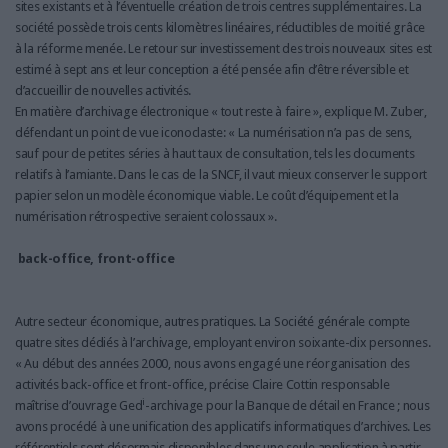
sites existants et à l’éventuelle création de trois centres supplémentaires. La
société possède trois cents kilomètres linéaires, réductibles de moitié grâce
à la réforme menée. Le retour sur investissement des trois nouveaux sites est
estimé à sept ans et leur conception a été pensée afin d’être réversible et
d’accueillir de nouvelles activités.
En matière d’archivage électronique « tout reste à faire », explique M. Zuber,
défendant un point de vue iconoclaste: « La numérisation n’a pas de sens,
sauf pour de petites séries à haut taux de consultation, tels les documents
relatifs à l’amiante. Dans le cas de la SNCF, il vaut mieux conserver le support
papier selon un modèle économique viable. Le coût d’équipement et la
numérisation rétrospective seraient colossaux ».
back-office, front-office
Autre secteur économique, autres pratiques. La Société générale compte
quatre sites dédiés à l’archivage, employant environ soixante-dix personnes.
« Au début des années 2000, nous avons engagé une réorganisation des
activités back-office et front-office, précise Claire Cottin responsable
i
maîtrise d’ouvrage Ged
-archivage pour la Banque de détail en France ; nous
avons procédé à une unification des applicatifs informatiques d’archives. Les
référentiels sont désormais disponibles dans une seule application à partir