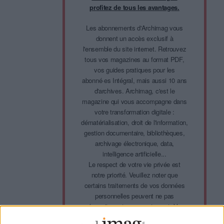
profitez de tous les avantages.
Les abonnements d'Archimag vous
donnent un accès exclusif à
l'ensemble du site internet. Retrouvez
tous vos magazines au format PDF,
vos guides pratiques pour les
abonné·es Intégral, mais aussi 10 ans
d'archives. Archimag, c'est le
magazine qui vous accompagne dans
votre transformation digitale :
dématérialisation, droit de l'information,
gestion documentaire, bibliothèques,
archivage électronique, data,
intelligence artificielle...
Le respect de votre vie privée est
notre priorité. Veuillez noter que
certains traitements de vos données
personnelles peuvent ne pas
nécessiter votre consentement. Vos
préférences ne s'appliqueront qu'à ce