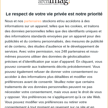
site Web. Vous pouvez modifier vos
préférences en vous abonnant sur ce
site web ou en consultant notre
Le respect de votre vie privée est notre priorité
politique de confidentialité.
Nous et nos
partenaires
stockons et/ou accédons à des
informations sur un appareil, telles que les cookies, et traitons
Déjà abonné.e ?
Connectez-vous
des données personnelles telles que des identifiants uniques et
des informations standards envoyées par un appareil pour des
publicités et du contenu personnalisés, des mesures de publicité
et de contenu, des études d'audience et le développement de
Sur le même sujet:
services.
Avec votre permission, nos 248 partenaires et nous-
Gouvernance de l'information vs management de la qualité : définitions,
mêmes pouvons utiliser des données de géolocalisation
référentiels et certifications
précises et d’identification par scan d'appareil. En cliquant, vous
Gouvernance de l'information : "La norme Iso aura vocation à être
pouvez consentir aux traitements décrits précédemment. Vous
transversale”
pouvez également refuser de donner votre consentement ou
accéder à des informations plus détaillées et modifier vos
préférences avant de consentir.
Veuillez noter que certains
traitements de vos données personnelles peuvent ne pas
0 Commentaire
nécessiter votre consentement, mais vous avez le droit de vous
y opposer. Vos préférences ne s'appliqueront qu’à ce site Web.
Vous pouvez modifier vos préférences ou retirer votre
Digitalisation
Gouvernance De L'information
consentement à tout moment en revenant sur ce site et en