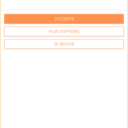
DSI du secteur public : le pivot de la transformation
J'ACCEPTE
Les derniers guides :
PLUS D'OPTIONS
IA génératives : cas d’usage et retours d’expérience
JE REFUSE
Archivage physique et électronique : enjeux, méthodes et
outils
Stratégie data : tirez profit de l’intelligence des
données
LES DERNIÈRES PARUTIONS