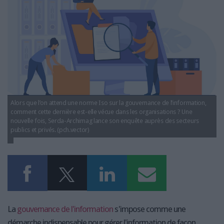
LES GUIDES PRATIQUES
LES BASES DE DONNÉES
L'ESPACE EMPLOI
L'AGENDA
L'ANNUAIRE DES ACTEURS
LES LIVRES BLANCS
LES SUPPLÉMENTS
Alors que l’on attend une norme Iso sur la gouvernance de l’information,
NOS OFFRES D'ABONNEMENTS
comment cette dernière est-elle vécue dans les organisations ? Une
nouvelle fois, Serda-Archimag lance son enquête auprès des secteurs
publics et privés. (pch.vector)
La
gouvernance de l'information
s'impose comme une
démarche indispensable pour gérer l'information de façon