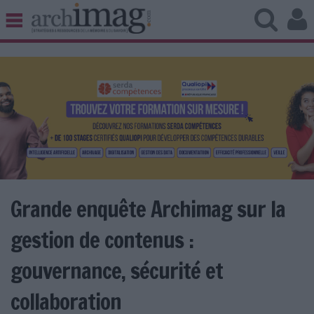
BIBLIOTHÈQUE ÉDITION
ARCHIVES PATRIMOINE
VEILLE DOCUMENTATION
DÉMAT CLOUD
UNIVERS DATA
TRAVAIL COLLABORATIF
VIE NUMÉRIQUE
NUMÉRIQUE RESPONSABLE
Grande enquête Archimag sur la
gestion de contenus :
LES DOSSIERS
gouvernance, sécurité et
LES NEWSLETTERS
collaboration
LE MAGAZINE