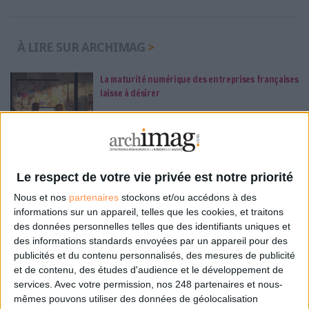
À LIRE SUR ARCHIMAG
La maturité numérique des entreprises françaises
laisse à désirer
Le Bénin bascule dans la dématérialisation tous
Le respect de votre vie privée est notre priorité
azimuts
Nous et nos
partenaires
stockons et/ou accédons à des
informations sur un appareil, telles que les cookies, et traitons
des données personnelles telles que des identifiants uniques et
des informations standards envoyées par un appareil pour des
publicités et du contenu personnalisés, des mesures de publicité
Construire et faire vivre son référentiel
et de contenu, des études d'audience et le développement de
d’archivage : mode d’emploi, entre conformité et
services.
Avec votre permission, nos 248 partenaires et nous-
mémoire
mêmes pouvons utiliser des données de géolocalisation