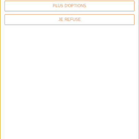
PLUS D'OPTIONS
JE REFUSE
Calico : IA générative locale : vers une gestion de
l’information plus intelligente et souveraine
Archimag : Stop au vrac numérique !
Archimag : Donnée produit : gouverner, enrichir, diffuser
et sécuriser un actif devenu stratégique