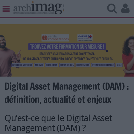
BIBLIOTHÈQUE ÉDITION
ARCHIVES PATRIMOINE
VEILLE DOCUMENTATION
DÉMAT CLOUD
UNIVERS DATA
TRAVAIL COLLABORATIF
VIE NUMÉRIQUE
NUMÉRIQUE RESPONSABLE
Digital Asset Management (DAM) :
définition, actualité et enjeux
LES DOSSIERS
Qu’est-ce que le Digital Asset
LES NEWSLETTERS
Management (DAM) ?
LE MAGAZINE