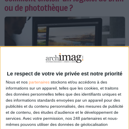
ou de photothèque ?
Le respect de votre vie privée est notre priorité
Nous et nos
partenaires
stockons et/ou accédons à des
informations sur un appareil, telles que les cookies, et traitons
des données personnelles telles que des identifiants uniques et
des informations standards envoyées par un appareil pour des
Le 06/nov/2018
Clémence Jost
publicités et du contenu personnalisés, des mesures de publicité
Abonnés
Acquérir un logiciel de DAM (Digital asset management) ou de
et de contenu, des études d'audience et le développement de
photothèque est indispensable pour une organisation ayant à gérer un
services.
Avec votre permission, nos 248 partenaires et nous-
grand nombre d’images et de photos. Les éditeurs sont nombreux à
mêmes pouvons utiliser des données de géolocalisation
proposer ce type de solution et rivalisent de fonctionnalités pour s’adapter