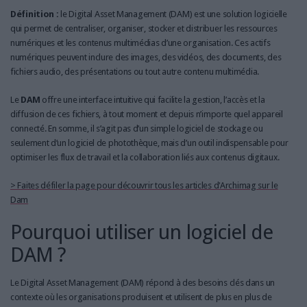
LES GUIDES PRATIQUES
Définition :
le Digital Asset Management (DAM) est une solution logicielle
LES BASES DE DONNÉES
qui permet de centraliser, organiser, stocker et distribuer les ressources
numériques et les contenus multimédias d’une organisation. Ces actifs
L'ESPACE EMPLOI
numériques peuvent inclure des images, des vidéos, des documents, des
L'AGENDA
fichiers audio, des présentations ou tout autre contenu multimédia.
L'ANNUAIRE DES ACTEURS
Le
DAM
offre une interface intuitive qui facilite la gestion, l’accès et la
LES LIVRES BLANCS
diffusion de ces fichiers, à tout moment et depuis n’importe quel appareil
LES SUPPLÉMENTS
connecté. En somme, il s’agit pas d’un simple logiciel de stockage ou
seulement d’un logiciel de photothèque, mais d’un outil indispensable pour
NOS OFFRES D'ABONNEMENTS
optimiser les flux de travail et la collaboration liés aux contenus digitaux.
> Faites défiler la page pour découvrir tous les articles d'Archimag sur le
Dam
Pourquoi utiliser un logiciel de
DAM ?
Le Digital Asset Management (DAM) répond à des besoins clés dans un
contexte où les organisations produisent et utilisent de plus en plus de