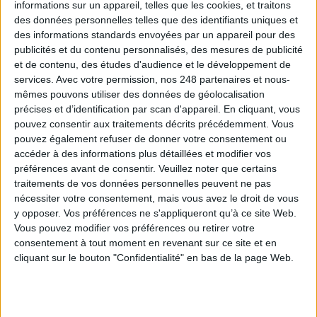
informations sur un appareil, telles que les cookies, et traitons
des données personnelles telles que des identifiants uniques et
des informations standards envoyées par un appareil pour des
publicités et du contenu personnalisés, des mesures de publicité
et de contenu, des études d'audience et le développement de
services.
Avec votre permission, nos 248 partenaires et nous-
mêmes pouvons utiliser des données de géolocalisation
précises et d’identification par scan d'appareil. En cliquant, vous
pouvez consentir aux traitements décrits précédemment. Vous
pouvez également refuser de donner votre consentement ou
accéder à des informations plus détaillées et modifier vos
Le 01/sep/2015
Clémence Jost
préférences avant de consentir.
Veuillez noter que certains
Getboox est un site internet totalement gratuit permettant la mise en relation
traitements de vos données personnelles peuvent ne pas
de milliers d'étudiants à travers le monde avec qu'ils puissent le plus
nécessiter votre consentement, mais vous avez le droit de vous
facilement possible revendre et acheter leurs livres d'occasion.
y opposer. Vos préférences ne s'appliqueront qu’à ce site Web.
Vous pouvez modifier vos préférences ou retirer votre
Lire la suite...
consentement à tout moment en revenant sur ce site et en
cliquant sur le bouton "Confidentialité" en bas de la page Web.
Pass Education + : 10 000
ressources pédagogiques