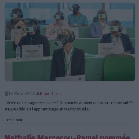
LES GUIDES PRATIQUES
LES BASES DE DONNÉES
L'ESPACE EMPLOI
L'AGENDA
L'ANNUAIRE DES ACTEURS
LES LIVRES BLANCS
LES SUPPLÉMENTS
NOS OFFRES D'ABONNEMENTS
Le 25/oct/2023
Bruno Texier
L'école de management située à Fontainebleau vient de lancer son portail XR
INSEAD dédié à l'apprentissage en réalité virtuelle.
Lire la suite...
Nathalie Marcerou-Ramel nommée