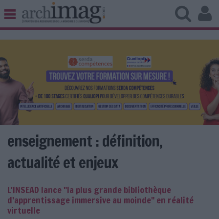
BIBLIOTHÈQUE ÉDITION
ARCHIVES PATRIMOINE
VEILLE DOCUMENTATION
DÉMAT CLOUD
UNIVERS DATA
TRAVAIL COLLABORATIF
VIE NUMÉRIQUE
NUMÉRIQUE RESPONSABLE
enseignement : définition,
actualité et enjeux
LES DOSSIERS
L'INSEAD lance "la plus grande bibliothèque
LES NEWSLETTERS
d'apprentissage immersive au moinde" en réalité
virtuelle
LE MAGAZINE