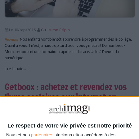
Le 10/sep/2015
Guillaume Galpin
Abonnés
Nos enfants vont bientôt apprendre à programmer dès le collège.
Quant à vous, il n'est jamais trop tard pour vous y mettre ! De nombreux
Mooc proposent une formation rapide et efficace. Utile à l'heure du
numérique.
Lire la suite...
Getboox : achetez et revendez vos
livres scolaires sur internet en
quelques clics
Le respect de votre vie privée est notre priorité
Nous et nos
partenaires
stockons et/ou accédons à des