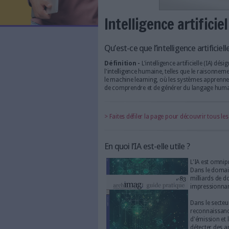
LES NEWSLETTERS
LE MAGAZINE
LES GUIDES PRATIQUES
LES BASES DE DONNÉES
L'ESPACE EMPLOI
L'AGENDA
Intelligence a
L'ANNUAIRE DES ACTEURS
LES LIVRES BLANCS
LES SUPPLÉMENTS
Qu’est-ce que l’intellige
Définition -
L'intelligence a
NOS OFFRES D'ABONNEMENTS
l'intelligence humaine, telle
le machine learning, où les 
de comprendre et de générer
> Faites défiler la page pour 