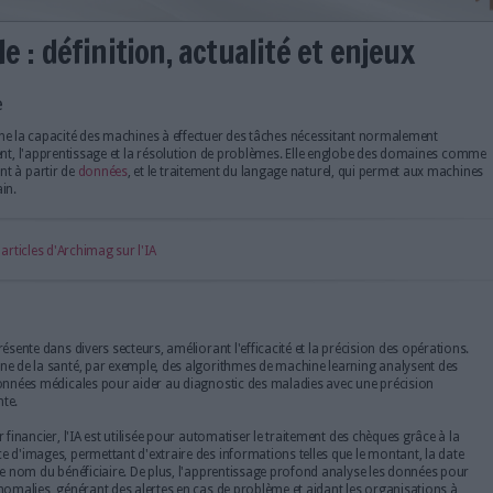
rtificielle : définition, actualit
nce artificielle
rtificielle (IA) désigne la capacité des machines à effectuer des tâch
s que le raisonnement, l'apprentissage et la résolution de problèmes
systèmes apprennent à partir de
données
, et le traitement du langage
 du langage humain.
découvrir tous les articles d'Archimag sur l'IA