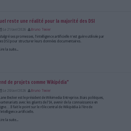
uger très vite" : IA, outils, désinformation... le
Le 27/avr/2026
Bruno Texier
Abonnés
Dans un établissement supérieur d’enseign
l’ouest de la France, les documentalistes constatent
pratiques des usagers, mais aussi un renouvelleme
outils documentaires. Face à ces bouleversements, 
compétences...
Lire la suite...
 l'IA agentique
Le 23/avr/2026
Bruno Texier