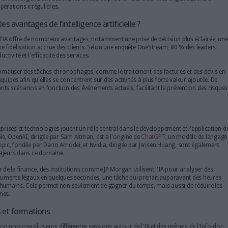
e ?
L'IA est omniprésente dans divers secteurs, améliorant l'efficacité
Dans le domaine de la santé, par exemple, des algorithmes de ma
milliards de données médicales pour aider au diagnostic des mal
impressionnante.
Dans le secteur financier, l'IA est utilisée pour automatiser le tra
reconnaissance d'images, permettant d'extraire des informations t
d'émission et le nom du bénéficiaire. De plus, l'apprentissage pr
détecter des anomalies, générant des alertes en cas de problème e
examiner les opérations irrégulières.
Quels sont les avantages de l’intelligence artificielle
L'adoption de l'IA offre de nombreux avantages, notamment une pr
opérationnelle et une fidélisation accrue des clients. Selon une enquê
 accroître la productivité et l'efficacité des services.
, l'IA permet d'automatiser des tâches chronophages, comme le traite
u temps pour les équipes afin qu'elles se concentrent sur des activités
e à anticiper différents scénarios en fonction des événements actuels, 