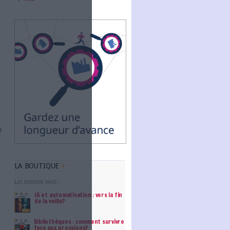
Abonnez-vous
 et la précision des opérations.
chine learning analysent des
adies avec une précision
NOUS SUIVRE
Facebook
itement des chèques grâce à la
Twitter
elles que le montant, la date
Linkedin
ofond analyse les données pour
t aidant les organisations à
RSS
 ?
ise de décision plus éclairée, une
te OneStream, 80 % des leaders
ment des factures et des devis en
 à plus forte valeur ajoutée. De
facilitant la prévention des risques