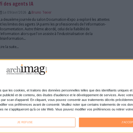
ir de l’IA dépend de projets comme Wikipédia”
Le 20/avr/2026
Bruno Texier
Lane Becker est le président de Wikimedia Entreprise.
partenariats avec les géants de l'IA, avenir de la co
ligne… Il fait le point sur le rôle central de Wikipédia 
l'intelligence artificielle.
Lire la suite...
ts à quitter leur emploi à cause d'outils techno
Le 16/avr/2026
Sivagami Casimir
Outils numériques lents, frustrants, jugés inutiles 
étude YouGov pour Pega révèle que les technologies
inadaptées pèsent sur la mobilisation des équipes et
talents.
Lire la suite...