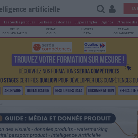
Intelligence artificielle
tters
Le Magazine
Les Guides pratiques
Les Bases de données
L'Esp
ARCHIVES
VEILLE
DÉMAT
ATRIMOINE
DOCUMENTATION
CLOUD
Publicité