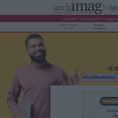
Les Dossiers
Les Newsle
BIBLIOTHÈQUE ÉDITION
BIBLIOTHÈQUE
ARCHIVES PATRIMOINE
ÉDITION
P
VEILLE DOCUMENTATION
DÉMAT CLOUD
UNIVERS DATA
TRAVAIL COLLABORATIF
VIE NUMÉRIQUE
NUMÉRIQUE RESPONSABLE
LES DOSSIERS