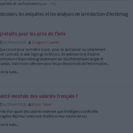
tés.
Plusieurs entreprises et technologies jouent un rôle central dans 
l'IA. Par exemple, OpenAI, dirigée par Sam Altman, est à l'origine 
avancé. Anthropic, fondée par Dario Amodei, et Nvidia, dirigée p
des acteurs majeurs dans ce domaine.
Dans le secteur de la finance, des institutions comme JP Morgan ut
milliers de documents légaux en quelques secondes, une tâche qu
aux analystes humains. Cela permet non seulement de gagner du t
erreurs humaines.
Ressources et formations
Serda Formation propose plusieurs différentes sessions autour de 
Retrouvrez l'ensemble de ces formations
par -> ici
.
es chiffres, les dossiers, les enquêtes et les analyses 
elle