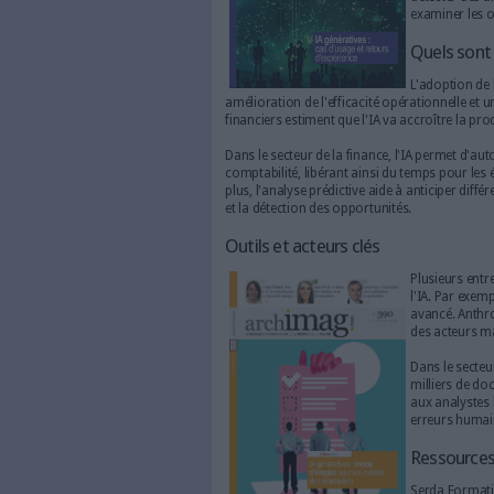
En quoi l’IA est-elle util
amélioration de l'efficacité 
financiers estiment que l'IA va
Dans le secteur de la finance
comptabilité, libérant ainsi d
plus, l'analyse prédictive aid