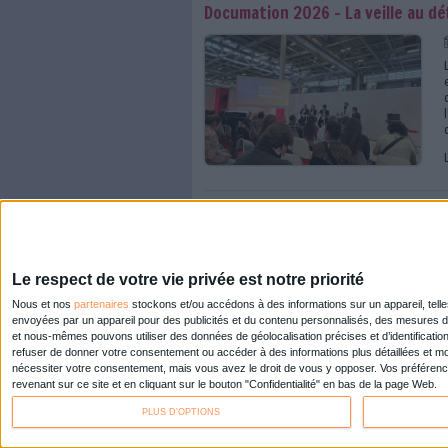
Lane Becker : “l’aven
36 % des salariés prê