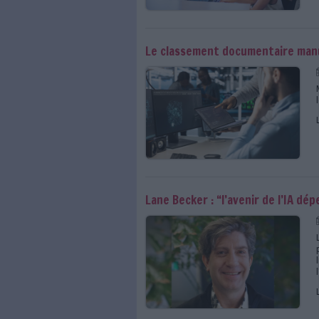
"Notre métier doit bo
documentalistes
Hyland met le cap sur