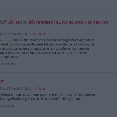
 webinaires gratuits pour les pros de l’info
Le 30/avr/2026
Sivagami Casimir
Que ce soit pour se mettre à jour, pour se spéciali
par curiosité, le web regorge de Moocs, de webinaire
formations disponibles gratuitement sur des thémat
variées. Voici notre sélection pour les professionnels
Lire la suite...
n de saper la santé mentale des salariés français ?
Le 29/avr/2026
Bruno Texier
Près d'un quart des salariés estiment que l’intelligence
fragilise déjà leur sentiment d’utilité ou leur estime d
Lire la suite...