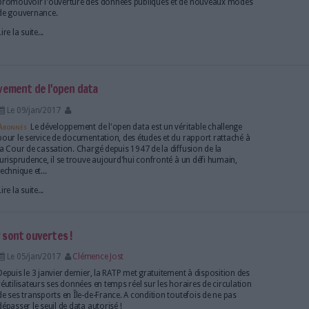
une interface épurée et enrichie d'un moteur de rech
Lire la suite...
ne déboutées en faveur de Notrefamille.com
Le 27/fév/2017
Clémence Jost
Le Conseil d'Etat vient de publier un arrêt contredisa
il y a deux ans par la Cour administrative de Bordeau
NotreFamille.com d'extraire et de réutiliser les conte
base de données des archives départementales de la
Lire la suite...