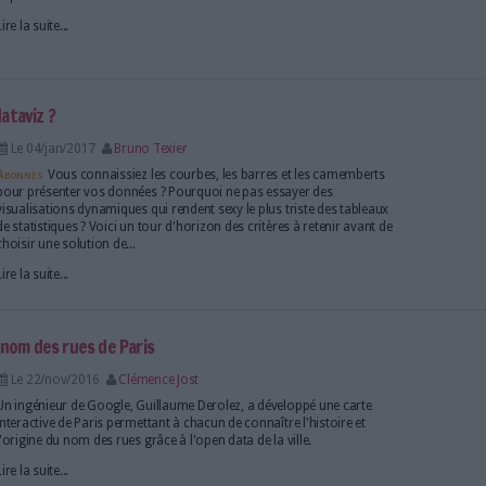
le d'un gouvernement ouvert
Le 03/fév/2017
Bruno Texier
La France a accueilli au mois de décembre dernier 
mondial du Partenariat pour un gouvernement ouve
promouvoir l'ouverture des données publiques et
de gouvernance.
Lire la suite...
ce dans le mouvement de l'open data
Le 09/jan/2017
Abonnés
Le développement de l'open data est un vér
pour le service de documentation, des études et du 
la Cour de cassation. Chargé depuis 1947 de la diffu
jurisprudence, il se trouve aujourd'hui confronté à 
technique et...