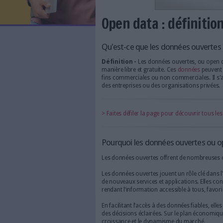
LES NEWSLETTERS
LE MAGAZINE
LES GUIDES PRATIQUES
LES BASES DE DONNÉES
L'ESPACE EMPLOI
L'AGENDA
Open data : dé
L'ANNUAIRE DES ACTEURS
LES LIVRES BLANCS
LES SUPPLÉMENTS
Qu'est-ce que les donn
Définition -
Les données ou
NOS OFFRES D'ABONNEMENTS
manière libre et gratuite. Ces
fins commerciales ou non com
des entreprises ou des organi
> Faites défiler la page pour 