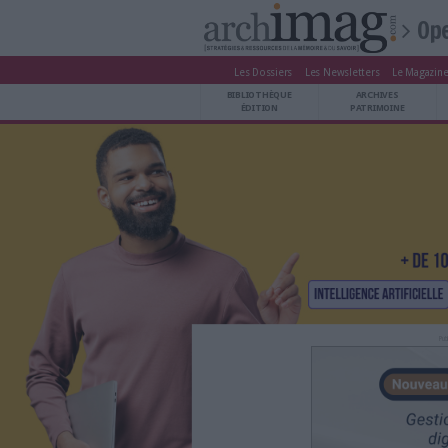
Les Dossiers
Les Newsle
BIBLIOTHÈQUE ÉDITION
BIBLIOTHÈQUE
ARCHIVES PATRIMOINE
ÉDITION
P
VEILLE DOCUMENTATION
DÉMAT CLOUD
UNIVERS DATA
TRAVAIL COLLABORATIF
VIE NUMÉRIQUE
NUMÉRIQUE RESPONSABLE
LES DOSSIERS