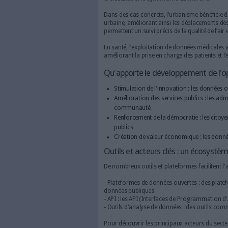
Pourquoi les données o
Les données ouvertes offren
Les données ouvertes jouent u
de nouveaux services et appli
rendant l’information access
En facilitant l’accès à des do
des décisions éclairées. Sur l
croissance et le dynamisme 
Dans des cas concrets, l’urb
urbaine, améliorant ainsi le
permettent un suivi précis de l
En santé, l’exploitation de 
améliorant la prise en charge d
Qu'apporte le dévelop
Stimulation de l'innovati