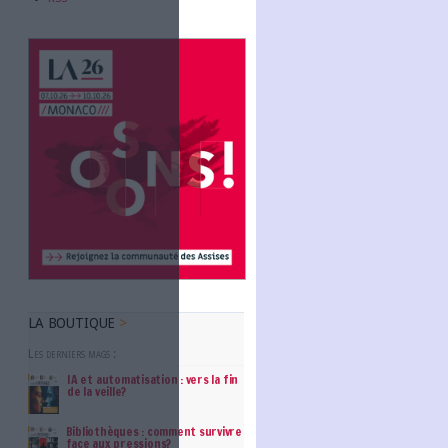
Abonnez-vous
et citoyens la possibilité de créer
NOUS SUIVRE
nstitutions publiques et privées en
ns menées.
Facebook
Twitter
, permettant à chacun de prendre
Linkedin
veaux emplois, favorisant ainsi la
RSS
er des applications de mobilité
 données issues de capteurs
ues adaptées.
 prévention et de diagnostic,
s et les entrepreneurs