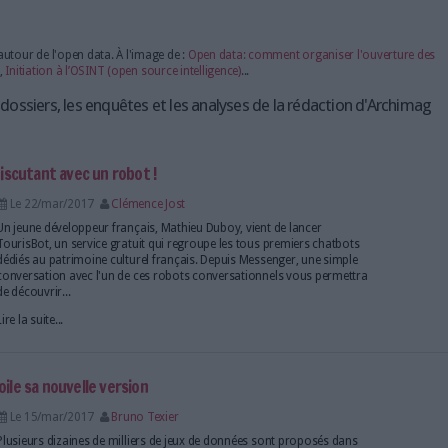
publics : les administrations peuvent améliorer leurs services en s'a
atie : les citoyens peuvent mieux participer aux débats publics et c
mique : les données ouvertes peuvent générer de nouvelles activité
: un écosystème en pleine croissance
mes facilitent l'accès aux données ouvertes et leur exploitation :
ertes : des plateformes comme data.gouv.fr en France permettent de
de Programmation d'Applications) permettent d'accéder aux données
 : des outils comme Python, R ou Tableau permettent d'analyser et de
x acteurs du secteur des données ouvertes,
consultez notre annuaire
ons
ieurs modules autour de l'open data. À l'image de :
Open data: com
Linked open data
,
Initiation à l’OSINT (open source intelligence)
...