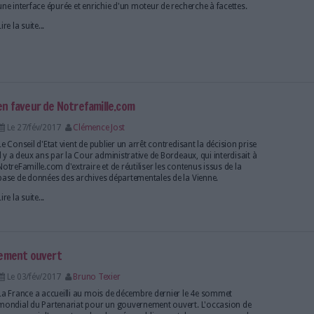
es chiffres, les dossiers, les enquêtes et les analyses 
 français en discutant avec un robot !
Le 22/mar/2017
Clémence Jost
Un jeune développeur français, Mathieu Duboy, vient
TourisBot, un service gratuit qui regroupe les tous
dédiés au patrimoine culturel français. Depuis Mess
conversation avec l'un de ces robots conversation
de découvrir...
Lire la suite...
 données dévoile sa nouvelle version
Le 15/mar/2017
Bruno Texier
Plusieurs dizaines de milliers de jeux de données s