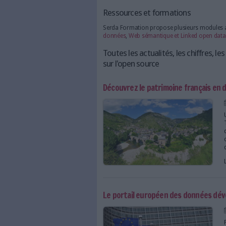
Amélioration des services 
communauté
Renforcement de la démocr
publics
Création de valeur écono
Outils et acteurs clés 
De nombreux outils et platefor
- Plateformes de données ouv
données publiques
- API : les API (Interfaces 
- Outils d'analyse de données
Pour découvrir les principau
Ressources et formati
Serda Formation propose plus
données
,
Web sémantique et 