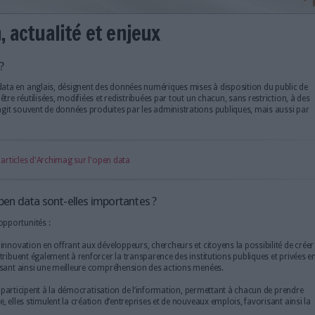
finition, actualité et enjeux
ées ouvertes ?
vertes, ou open data en anglais, désignent des données numériques 
données
peuvent être réutilisées, modifiées et redistribuées par tout 
merciales. Il s'agit souvent de données produites par les administr
sations privées.
découvrir tous les articles d'Archimag sur l'open data