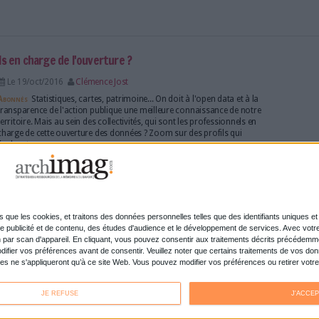
Lire la suite...
éel de la RATP sont ouvertes !
Le 05/jan/2017
Clémence Jost
Depuis le 3 janvier dernier, la RATP met gratuitemen
réutilisateurs ses données en temps réel sur les hora
de ses transports en Île-de-France. A condition tout
dépasser le seuil de data autorisé !
Lire la suite...
 solution de dataviz ?
Le 04/jan/2017
Bruno Texier
Abonnés
Vous connaissiez les courbes, les barres e
pour présenter vos données ? Pourquoi ne pas essa