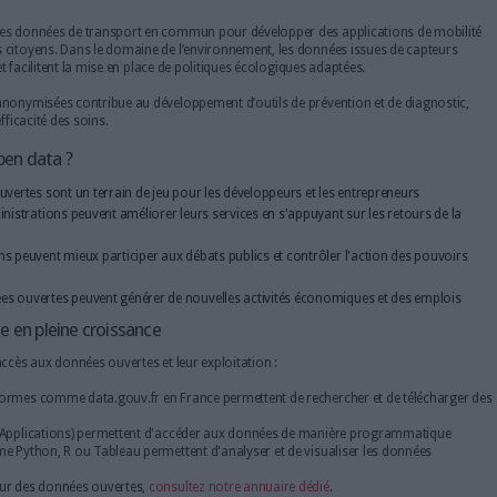
uvertes ou open data sont-elles importantes ?
t de nombreuses opportunités :
n rôle clé dans l'innovation en offrant aux développeurs, chercheurs 
cations. Elles contribuent également à renforcer la transparence des i
ible à tous, favorisant ainsi une meilleure compréhension des actio
nnées fiables, elles participent à la démocratisation de l’information
e plan économique, elles stimulent la création d’entreprises et de nou
du marché.
anisme bénéficie des données de transport en commun pour développ
s déplacements des citoyens. Dans le domaine de l’environnement, les
a qualité de l’air et facilitent la mise en place de politiques écologiq
données médicales anonymisées contribue au développement d’outils de
es patients et l’efficacité des soins.
pement de l'open data ?
on : les données ouvertes sont un terrain de jeu pour les développeur