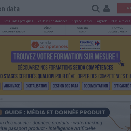
Open data
tters
Le Magazine
Les Guides pratiques
Les Bases de données
L'Esp
ARCHIVES
VEILLE
DÉMAT
ATRIMOINE
DOCUMENTATION
CLOUD
Publicité