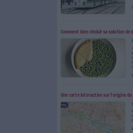
Paris, capitale mondia
Diffuser la jurispruden