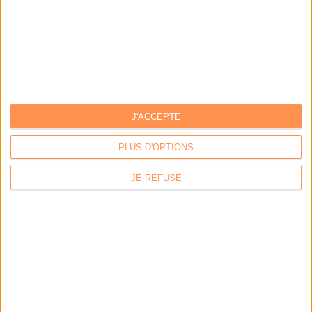
Les derniers guides :
IA génératives : cas d’usage et retours d’expérience
Archivage physique et électronique : enjeux, méthodes et
outils
J'ACCEPTE
Stratégie data : tirez profit de l’intelligence des
données
PLUS D'OPTIONS
JE REFUSE
LES DERNIÈRES PARUTIONS