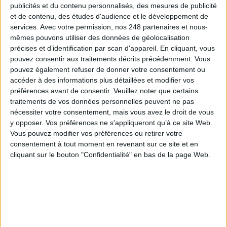
MetaMind
publicités et du contenu personnalisés, des mesures de publicité
Intelligence artificielle : "De larges perspectives pour les entreprises",
et de contenu, des études d'audience et le développement de
selon Jean-Marc Ogier
services.
Avec votre permission, nos 248 partenaires et nous-
Intelligence artificielle : un avocat milite pour la notion de "personnalité
mêmes pouvons utiliser des données de géolocalisation
robot"
précises et d’identification par scan d'appareil. En cliquant, vous
Yann LeCun, l'intelligence artificielle française de Facebook
pouvez consentir aux traitements décrits précédemment. Vous
Quand le document se dope à l'intelligence artificielle
pouvez également refuser de donner votre consentement ou
Intelligence artificielle : les robots au service de la "post-publicité"
accéder à des informations plus détaillées et modifier vos
Hugh, le premier robot bibliothécaire, prendra son poste à la rentrée
préférences avant de consentir.
Veuillez noter que certains
traitements de vos données personnelles peuvent ne pas
nécessiter votre consentement, mais vous avez le droit de vous
y opposer. Vos préférences ne s'appliqueront qu’à ce site Web.
0 Commentaire
Vous pouvez modifier vos préférences ou retirer votre
consentement à tout moment en revenant sur ce site et en
cliquant sur le bouton "Confidentialité" en bas de la page Web.
Intelligence Artificielle
Connectez-vous
ou
inscrivez-vous
pour publier un commentaire