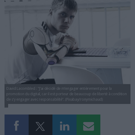
robot_responsabilite.jpg
LES GUIDES PRATIQUES
LES BASES DE DONNÉES
L'ESPACE EMPLOI
L'AGENDA
L'ANNUAIRE DES ACTEURS
LES LIVRES BLANCS
LES SUPPLÉMENTS
NOS OFFRES D'ABONNEMENTS
David Lacombled : "J’ai décidé de m’engager entièrement pour la
promotion du digital, car il est porteur de beaucoup de liberté à condition
de s’y engager avec responsabilité". (Pixabay/ronymichaud)