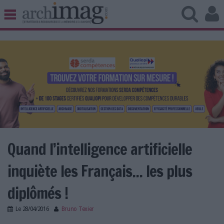
BIBLIOTHÈQUE ÉDITION
ARCHIVES PATRIMOINE
VEILLE DOCUMENTATION
DÉMAT CLOUD
UNIVERS DATA
TRAVAIL COLLABORATIF
VIE NUMÉRIQUE
NUMÉRIQUE RESPONSABLE
Quand l’intelligence artificielle
inquiète les Français... les plus
LES DOSSIERS
diplômés !
LES NEWSLETTERS
Le
28/04/2016
Bruno Texier
LE MAGAZINE