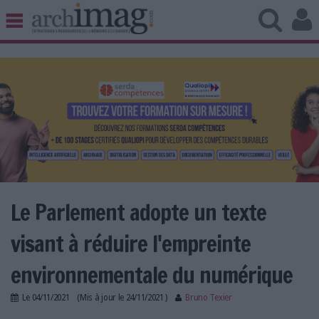
BIBLIOTHÈQUE ÉDITION
ARCHIVES PATRIMOINE
VEILLE DOCUMENTATION
DÉMAT CLOUD
UNIVERS DATA
TRAVAIL COLLABORATIF
VIE NUMÉRIQUE
NUMÉRIQUE RESPONSABLE
Le Parlement adopte un texte
visant à réduire l'empreinte
LES DOSSIERS
environnementale du numérique
LES NEWSLETTERS
Le
04/11/2021
(Mis à jour le
24/11/2021
)
Bruno Texier
LE MAGAZINE