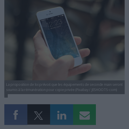
LES GUIDES PRATIQUES
senat-empreintenumerique.jpg
LES BASES DE DONNÉES
L'ESPACE EMPLOI
L'AGENDA
L'ANNUAIRE DES ACTEURS
LES LIVRES BLANCS
LES SUPPLÉMENTS
NOS OFFRES D'ABONNEMENTS
La proposition de loi prévoit que les équipements de seconde main seront
soumis à la rémunération pour copie privée (Pixabay / JESHOOTS-com)