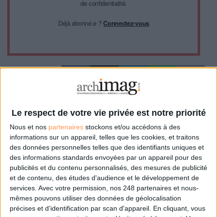
de confidentialité.
Déjà abonné.e ?
Connectez-vous
0 Commentaire
Le respect de votre vie privée est notre priorité
Nous et nos
partenaires
stockons et/ou accédons à des
Environnement
Pollution Numérique
Politique
Écologie
informations sur un appareil, telles que les cookies, et traitons
des données personnelles telles que des identifiants uniques et
des informations standards envoyées par un appareil pour des
Connectez-vous
ou
inscrivez-vous
pour publier un commentaire
publicités et du contenu personnalisés, des mesures de publicité
et de contenu, des études d'audience et le développement de
services.
Avec votre permission, nos 248 partenaires et nous-
mêmes pouvons utiliser des données de géolocalisation
À LIRE SUR ARCHIMAG
précises et d’identification par scan d'appareil. En cliquant, vous