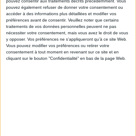
pouvez consentir aux traitements décrits précédemment. Vous
Le signalement de contenus générés par l'IA
pouvez également refuser de donner votre consentement ou
devient obligatoire à partir du 2 août
accéder à des informations plus détaillées et modifier vos
préférences avant de consentir.
Veuillez noter que certains
traitements de vos données personnelles peuvent ne pas
nécessiter votre consentement, mais vous avez le droit de vous
y opposer. Vos préférences ne s'appliqueront qu’à ce site Web.
Clara Chappaz pressentie pour rejoindre
Vous pouvez modifier vos préférences ou retirer votre
Emmanuel Macron à l'Elysée
consentement à tout moment en revenant sur ce site et en
cliquant sur le bouton "Confidentialité" en bas de la page Web.
Trois outils d’IA pour faciliter la recherche
académique
Une calculette carbone pour mesurer l'empreinte
environnementale des bibliothèques