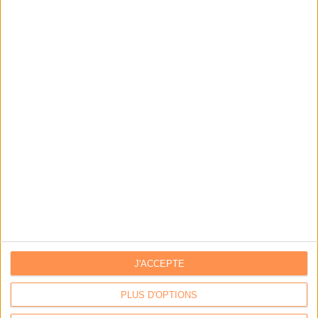
IA génératives : cas d’usage et retours d’expérience
Archivage physique et électronique : enjeux, méthodes et
outils
Stratégie data : tirez profit de l’intelligence des
données
LES DERNIÈRES PARUTIONS
J'ACCEPTE
PLUS D'OPTIONS