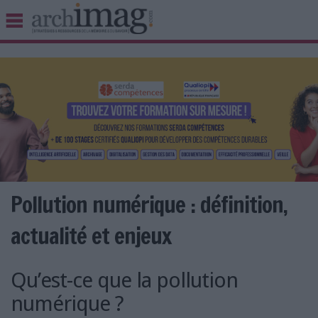
BIBLIOTHÈQUE ÉDITION
ARCHIVES PATRIMOINE
VEILLE DOCUMENTATION
DÉMAT CLOUD
UNIVERS DATA
TRAVAIL COLLABORATIF
VIE NUMÉRIQUE
NUMÉRIQUE RESPONSABLE
Pollution numérique : définition,
actualité et enjeux
LES DOSSIERS
Qu’est-ce que la pollution
LES NEWSLETTERS
numérique ?
LE MAGAZINE