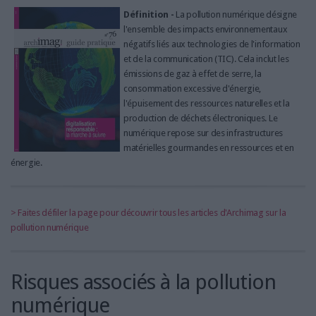
LES GUIDES PRATIQUES
Définition -
La pollution numérique désigne
LES BASES DE DONNÉES
l'ensemble des impacts environnementaux
L'ESPACE EMPLOI
négatifs liés aux technologies de l'information
et de la communication (TIC). Cela inclut les
L'AGENDA
émissions de gaz à effet de serre, la
L'ANNUAIRE DES ACTEURS
consommation excessive d'énergie,
LES LIVRES BLANCS
l'épuisement des ressources naturelles et la
production de déchets électroniques. Le
LES SUPPLÉMENTS
numérique repose sur des infrastructures
matérielles gourmandes en ressources et en
NOS OFFRES D'ABONNEMENTS
énergie.
> Faites défiler la page pour découvrir tous les articles d'Archimag sur la
pollution numérique
Risques associés à la pollution
numérique