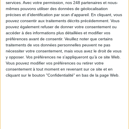
services.
Avec votre permission, nos 248 partenaires et nous-
Le 11/mar/2021
Clémence Jost
mêmes pouvons utiliser des données de géolocalisation
précises et d’identification par scan d'appareil. En cliquant, vous
Abonnés
Delphine Jamet est archiviste de métier. Propulsée en juillet 2020 à la
pouvez consentir aux traitements décrits précédemment. Vous
mairie de Bordeaux en tant qu’adjointe du nouveau maire écologiste de la
ville, elle est chargée de l’administration générale, de l’évaluation des
pouvez également refuser de donner votre consentement ou
politiques publiques et de la stratégie de la donnée....
accéder à des informations plus détaillées et modifier vos
préférences avant de consentir.
Veuillez noter que certains
Lire la suite...
traitements de vos données personnelles peuvent ne pas
nécessiter votre consentement, mais vous avez le droit de vous
vers la dématérialisation décarbonée : mettre le
y opposer. Vos préférences ne s'appliqueront qu’à ce site Web.
développement durable à la portée des organisations
Vous pouvez modifier vos préférences ou retirer votre
consentement à tout moment en revenant sur ce site et en
cliquant sur le bouton "Confidentialité" en bas de la page Web.