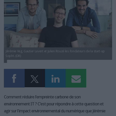
LES GUIDES PRATIQUES
LES BASES DE DONNÉES
L'ESPACE EMPLOI
L'AGENDA
L'ANNUAIRE DES ACTEURS
LES LIVRES BLANCS
LES SUPPLÉMENTS
Jérémie Veg, Gautier Levert et Julien Rouzé les fondateurs de la start-up
Sopht. (DR)
NOS OFFRES D'ABONNEMENTS
Comment réduire l'empreinte carbone de son
environnement IT ? C'est pour répondre à cette question et
agir sur l'impact environnemental du numérique que Jérémie