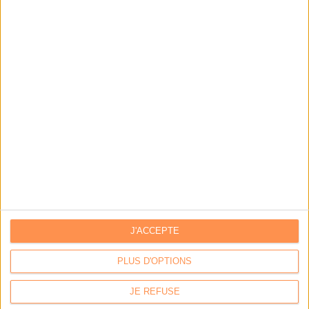
DSI du secteur public : le pivot de la transformation
Les derniers guides :
IA génératives : cas d’usage et retours d’expérience
Archivage physique et électronique : enjeux, méthodes et
outils
Stratégie data : tirez profit de l’intelligence des
données
J'ACCEPTE
LES DERNIÈRES PARUTIONS
PLUS D'OPTIONS
JE REFUSE