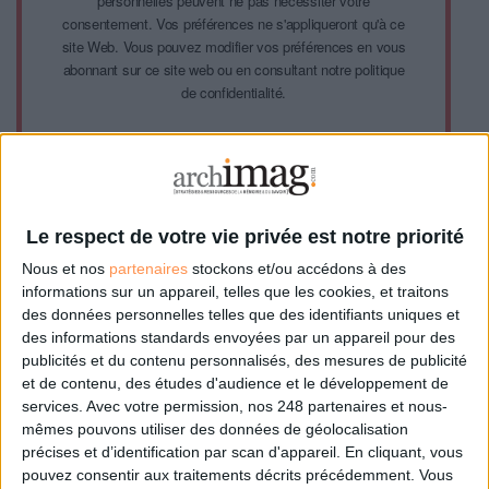
personnelles peuvent ne pas nécessiter votre
consentement. Vos préférences ne s'appliqueront qu'à ce
site Web. Vous pouvez modifier vos préférences en vous
abonnant sur ce site web ou en consultant notre politique
de confidentialité.
Déjà abonné.e ?
Connectez-vous
Le respect de votre vie privée est notre priorité
Nous et nos
partenaires
stockons et/ou accédons à des
informations sur un appareil, telles que les cookies, et traitons
des données personnelles telles que des identifiants uniques et
0 Commentaire
des informations standards envoyées par un appareil pour des
publicités et du contenu personnalisés, des mesures de publicité
Start-Up
Numérique Responsable
Transition Environnementale
et de contenu, des études d'audience et le développement de
services.
Avec votre permission, nos 248 partenaires et nous-
Digitalisation Responsable
mêmes pouvons utiliser des données de géolocalisation
précises et d’identification par scan d'appareil. En cliquant, vous
pouvez consentir aux traitements décrits précédemment. Vous