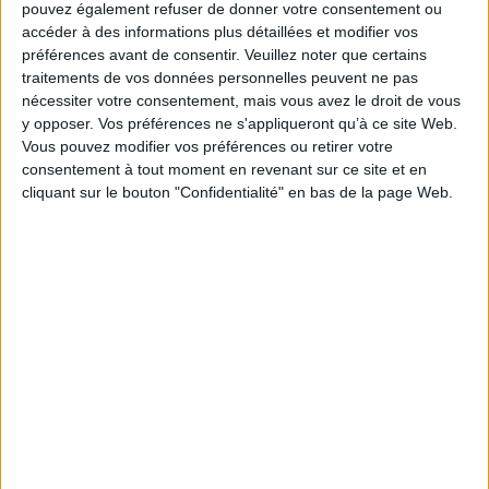
pouvez également refuser de donner votre consentement ou
Connectez-vous
ou
inscrivez-vous
pour publier un commentaire
accéder à des informations plus détaillées et modifier vos
préférences avant de consentir.
Veuillez noter que certains
traitements de vos données personnelles peuvent ne pas
À LIRE SUR ARCHIMAG
nécessiter votre consentement, mais vous avez le droit de vous
y opposer. Vos préférences ne s'appliqueront qu’à ce site Web.
Vous pouvez modifier vos préférences ou retirer votre
Le signalement de contenus générés par l'IA
consentement à tout moment en revenant sur ce site et en
devient obligatoire à partir du 2 août
cliquant sur le bouton "Confidentialité" en bas de la page Web.
IA et consommation électrique, l'Ademe appelle à
la vigilance
Clara Chappaz pressentie pour rejoindre
Emmanuel Macron à l'Elysée