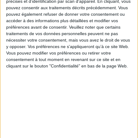
précises et d’identification par scan d'appareil. En cliquant, vous
pouvez consentir aux traitements décrits précédemment. Vous
0 Commentaire
pouvez également refuser de donner votre consentement ou
accéder à des informations plus détaillées et modifier vos
préférences avant de consentir.
Veuillez noter que certains
Open Source
Règlementation
Europe
Logiciel Libre
traitements de vos données personnelles peuvent ne pas
nécessiter votre consentement, mais vous avez le droit de vous
y opposer. Vos préférences ne s'appliqueront qu’à ce site Web.
Connectez-vous
ou
inscrivez-vous
pour publier un commentaire
Vous pouvez modifier vos préférences ou retirer votre
consentement à tout moment en revenant sur ce site et en
cliquant sur le bouton "Confidentialité" en bas de la page Web.
À LIRE SUR ARCHIMAG
Le signalement de contenus générés par l'IA
devient obligatoire à partir du 2 août
Clara Chappaz pressentie pour rejoindre
Emmanuel Macron à l'Elysée