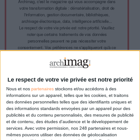
Archimag, c'est le magazine qui vous accompagne dans
votre transformation digitale : dématérialisation, droit de
l'information, gestion documentaire, bibliothèques,
archivage électronique, data, intelligence artificielle...
Le respect de votre vie privée est notre priorité. Veuillez
noter que certains traitements de vos données
personnelles peuvent ne pas nécessiter votre
consentement. Vos préférences ne s'appliqueront qu'à ce
site Web. Vous pouvez modifier vos préférences en vous
abonnant sur ce site web ou en consultant notre politique
de confidentialité.
Le respect de votre vie privée est notre priorité
Déjà abonné.e ?
Connectez-vous
Nous et nos
partenaires
stockons et/ou accédons à des
informations sur un appareil, telles que les cookies, et traitons
des données personnelles telles que des identifiants uniques et
des informations standards envoyées par un appareil pour des
Sur le même sujet:
publicités et du contenu personnalisés, des mesures de publicité
Le ministère de la Transformation et de la Fonction publiques publie son
et de contenu, des études d'audience et le développement de
plan d’action logiciels libres et communs numériques
services.
Avec votre permission, nos 248 partenaires et nous-
mêmes pouvons utiliser des données de géolocalisation