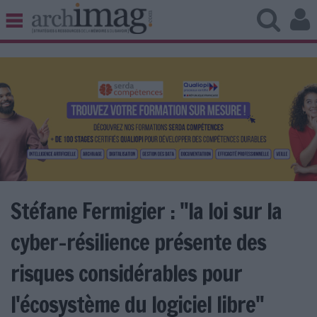
BIBLIOTHÈQUE ÉDITION
ARCHIVES PATRIMOINE
VEILLE DOCUMENTATION
DÉMAT CLOUD
UNIVERS DATA
TRAVAIL COLLABORATIF
VIE NUMÉRIQUE
NUMÉRIQUE RESPONSABLE
​​​​​​​Stéfane Fermigier : "la loi sur la
cyber-résilience présente des
LES DOSSIERS
risques considérables pour
LES NEWSLETTERS
l'écosystème du logiciel libre"
LE MAGAZINE