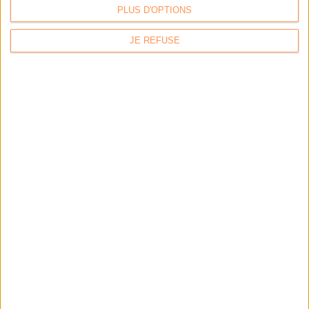
PLUS D'OPTIONS
LES DERNIÈRES PARUTIONS
JE REFUSE