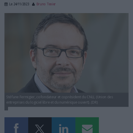
LES GUIDES PRATIQUES
Le
24/11/2023
Bruno Texier
LES BASES DE DONNÉES
stephane-fermigier-entreprises-logiciels-libres.jpg
L'ESPACE EMPLOI
L'AGENDA
L'ANNUAIRE DES ACTEURS
LES LIVRES BLANCS
LES SUPPLÉMENTS
NOS OFFRES D'ABONNEMENTS
Stéfane Fermigier, cofondateur et coprésident du CNLL (Union des
entreprises du logiciel libre et du numérique ouvert). (DR)