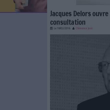
LES NEWSLETTERS
LE MAGAZINE
LES GUIDES PRATIQUES
LES BASES DE DONNÉES
L'ESPACE EMPLOI
L'AGENDA
Jacques Delor
L'ANNUAIRE DES ACTEURS
LES LIVRES BLANCS
consultation
LES SUPPLÉMENTS
Le
18/02/2016
Clémence 
NOS OFFRES D'ABONNEMENTS
Jacques_Delors.JPG