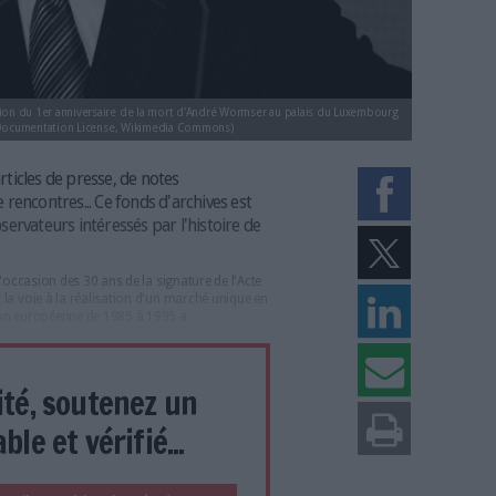
ion de commémoration du 1er anniversaire de la mort d'André Wormser au p
, CC-BY-SA, GNU Free Documentation License, Wikimedia Commons)
'entretiens, d'articles de presse, de notes