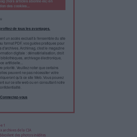
tes rendus de rencontres... Ce fonds d'archives est
rcheurs et observateurs intéressés par l'histoire de
nne.
traité favori". A l'occasion des 30 ans de la signature de l'Acte
 Etats et ouvrant la voie à la réalisation d'un marché unique en
ent de la Commission européenne de 1985 à 1995 a
l'infobésité, soutenez un
isme fiable et vérifié...
tement à Archimag (hors articles abonné·es) en
cceptant l'utilisation des cookies...
ou