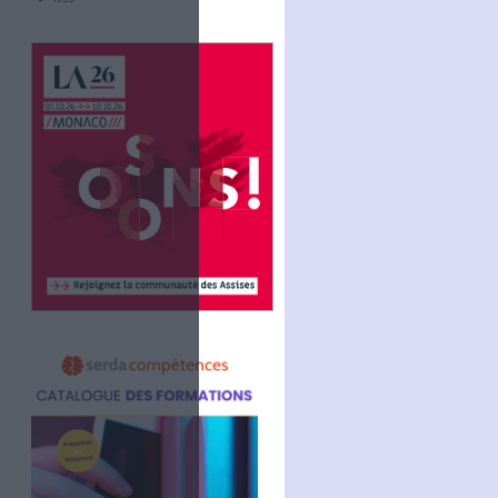
Abonnez-vous
NOUS SUIVRE
Facebook
Twitter
Linkedin
RSS
alais du Luxembourg