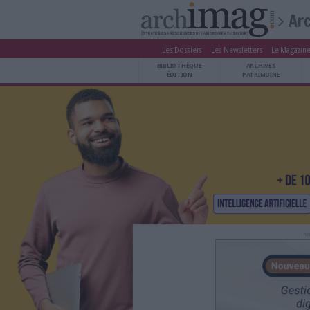
Les Dossiers
Les Newsle
BIBLIOTHÈQUE ÉDITION
BIBLIOTHÈQUE
ARCHIVES PATRIMOINE
ÉDITION
P
VEILLE DOCUMENTATION
DÉMAT CLOUD
UNIVERS DATA
TRAVAIL COLLABORATIF
VIE NUMÉRIQUE
NUMÉRIQUE RESPONSABLE
LES DOSSIERS