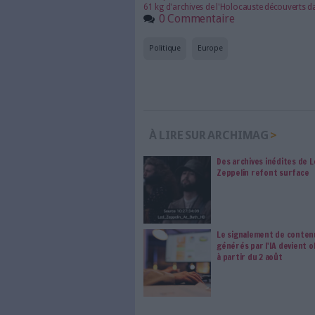
Abonnez-vous 
Les abonnements d'Arch
internet. Retrouvez to
les abonné·es Intégral,
qui vous accompagne dan
de l'information, ges
Le respect de votre 
traitements de vos
consentement. Vos pré
modifier vos préférence
Sur le même sujet:
60 ans d'archives sonores à 
10 000 dollars, le prix à pay
11 septembre 2001 : les arch