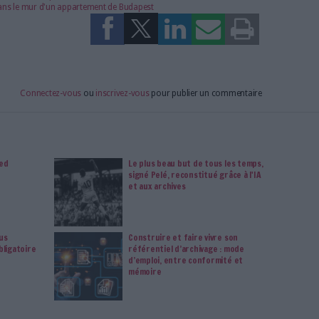
à Archimag et profitez de tous les avantages.
imag vous donnent un accès exclusif à l'ensemble du site
us vos magazines au format PDF, vos guides pratiques pour
 mais aussi 10 ans d'archives. Archimag, c'est le magazine
s votre transformation digitale : dématérialisation, droit
tion documentaire, bibliothèques, archivage électronique,
data, intelligence artificielle...
vie privée est notre priorité. Veuillez noter que certains
 données personnelles peuvent ne pas nécessiter votre
férences ne s'appliqueront qu'à ce site Web. Vous pouvez
s en vous abonnant sur ce site web ou en consultant notre
politique de confidentialité.
Déjà abonné.e ?
Connectez-vous
écouter sur Europe 1
er pour accéder aux archives de la CIA
ives américaines dévoilent des photos inédites