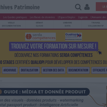
Archives Patrimoine
tters
Le Magazine
Les Guides pratiques
Les Bases de données
L'Esp
ARCHIVES
VEILLE
DÉMAT
ATRIMOINE
DOCUMENTATION
CLOUD
Publicité