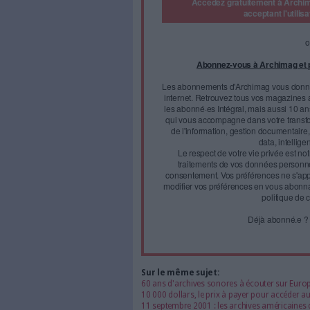
préparatoires et de comp
désormais ouvert aux che
la construction europée
Jacques Delors l'appelle "mon 
unique européen, signé par 12
Europe, celui qui fut présid
Face à 
journal
Accédez gratui
a