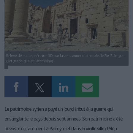
LES GUIDES PRATIQUES
LES BASES DE DONNÉES
L'ESPACE EMPLOI
L'AGENDA
L'ANNUAIRE DES ACTEURS
LES LIVRES BLANCS
LES SUPPLÉMENTS
Relevé de haute précision 3D par laser scanner du temple de Bel Palmyre.
(Art graphique et Patrimoine)
NOS OFFRES D'ABONNEMENTS
Le patrimoine syrien a payé un lourd tribut à la guerre qui
ensanglante le pays depuis sept années. Son patrimoine a été
dévasté notamment à Palmyre et dans la vieille ville d’Alep.