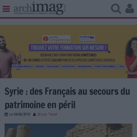
BIBLIOTHÈQUE ÉDITION
ARCHIVES PATRIMOINE
VEILLE DOCUMENTATION
DÉMAT CLOUD
UNIVERS DATA
TRAVAIL COLLABORATIF
VIE NUMÉRIQUE
NUMÉRIQUE RESPONSABLE
Syrie : des Français au secours du
patrimoine en péril
LES DOSSIERS
Le
04/06/2018
Bruno Texier
LES NEWSLETTERS
syrie_trois.jpg
LE MAGAZINE