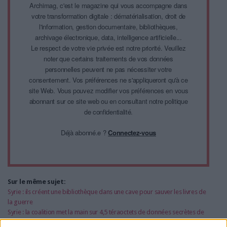
Archimag, c'est le magazine qui vous accompagne dans
votre transformation digitale : dématérialisation, droit de
l'information, gestion documentaire, bibliothèques,
archivage électronique, data, intelligence artificielle...
Le respect de votre vie privée est notre priorité. Veuillez
noter que certains traitements de vos données
personnelles peuvent ne pas nécessiter votre
consentement. Vos préférences ne s'appliqueront qu'à ce
site Web. Vous pouvez modifier vos préférences en vous
abonnant sur ce site web ou en consultant notre politique
de confidentialité.
Déjà abonné.e ?
Connectez-vous
Sur le même sujet:
Syrie : ils créent une bibliothèque dans une cave pour sauver les livres de
la guerre
Syrie : la coalition met la main sur 4,5 téraoctets de données secrètes de
l'Etat islamique