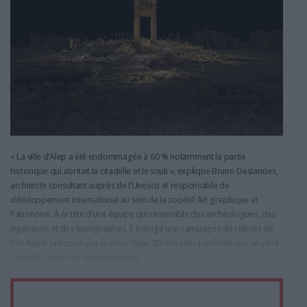
« La ville d’Alep a été endommagée à 60 % notamment la partie
historique qui abritait la citadelle et le souk », explique Bruno Deslandes,
architecte consultant auprès de l’Unesco et responsable de
développement international au sein de la société Art graphique et
Patrimoine. À la tête d’une équipe qui rassemble des archéologues, des
ingénieurs et des topographes, il a dirigé une campagne de relevés de
très haute précision par scanner laser 3D des sites patrimoniaux en péril.
Objectif : créer une documentation