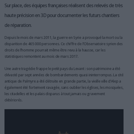
Sur place, des équipes françaises réalisent des relevés de très
haute précision en 3D pour documenter les futurs chantiers
de réparation.
Depuis le mois de mars 2011, la guerre en Syrie a provoqué la mort ou la
disparition de 465 000 personnes. Ce chiffre de l’Observatoire syrien des
droits de l’homme pourrait même être revu à la hausse, car les
statistiques remontent au mois de mars 2017.
Une autre tragédie frappe le petit pays du Levant : son patrimoine a été
dévasté par sept années de bombardements quasi ininterrompus. La cité
antique de Palmyre a été détruite en grande partie, la vieille ville d’Alep a
également été fortement ravagée, sans oublier les églises, les mosquées,
les citadelles et les palais disparus à tout jamais ou gravement
détériorés.