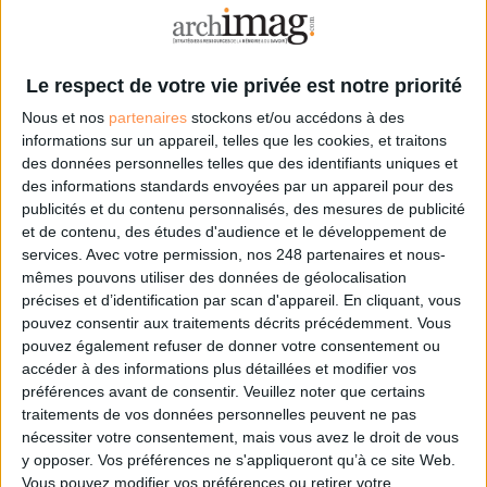
Syrie : The Creative Memory, un musée virtuel dédié à l'art révolutionnaire
syrien
Syrie, Irak... : une course contre le temps pour numériser le patrimoine
culturel
Le respect de votre vie privée est notre priorité
Nous et nos
partenaires
stockons et/ou accédons à des
Cet article vous intéresse?
informations sur un appareil, telles que les cookies, et traitons
des données personnelles telles que des identifiants uniques et
des informations standards envoyées par un appareil pour des
Retrouvez-le en intégralité
publicités et du contenu personnalisés, des mesures de publicité
et de contenu, des études d'audience et le développement de
services.
Avec votre permission, nos 248 partenaires et nous-
dans le magazine Archimag
mêmes pouvons utiliser des données de géolocalisation
précises et d’identification par scan d'appareil. En cliquant, vous
pouvez consentir aux traitements décrits précédemment. Vous
!
pouvez également refuser de donner votre consentement ou
accéder à des informations plus détaillées et modifier vos
préférences avant de consentir.
Veuillez noter que certains
traitements de vos données personnelles peuvent ne pas
nécessiter votre consentement, mais vous avez le droit de vous
y opposer. Vos préférences ne s'appliqueront qu’à ce site Web.
Vous pouvez modifier vos préférences ou retirer votre