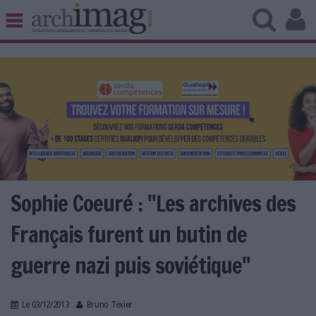
BIBLIOTHÈQUE ÉDITION
ARCHIVES PATRIMOINE
VEILLE DOCUMENTATION
DÉMAT CLOUD
UNIVERS DATA
TRAVAIL COLLABORATIF
VIE NUMÉRIQUE
NUMÉRIQUE RESPONSABLE
Sophie Coeuré : "Les archives des
Français furent un butin de
guerre nazi puis soviétique"
LES DOSSIERS
LES NEWSLETTERS
LE MAGAZINE
Le 03/12/2013
Bruno Texier