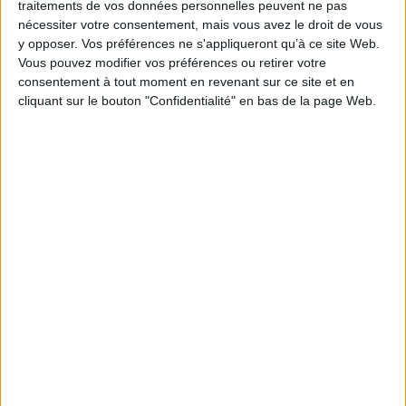
traitements de vos données personnelles peuvent ne pas
l’expérimentation
nécessiter votre consentement, mais vous avez le droit de vous
Méthode
y opposer. Vos préférences ne s'appliqueront qu’à ce site Web.
Vous pouvez modifier vos préférences ou retirer votre
Le signalement de
consentement à tout moment en revenant sur ce site et en
contenus générés par
cliquant sur le bouton "Confidentialité" en bas de la page Web.
l'IA devient obligatoire à
partir du 2 août
IA
Construire et faire vivre son
Abonné
référentiel d’archivage : mode
d’emploi, entre conformité et
mémoire
Méthode
Les Archives
Abonné
nationales du
Luxembourg en mission
déménagement
Reportage