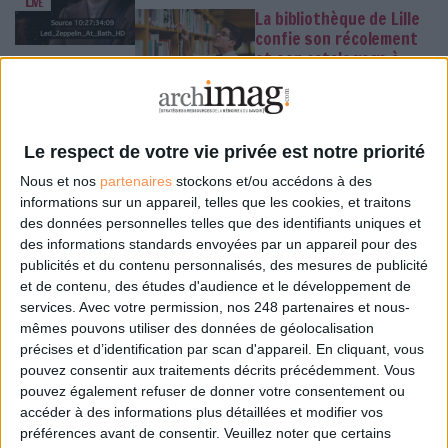
Live
La bibliothèque de Lille
confie son récolement
et son catalogage à
AureXus
Classement
Le respect de votre vie privée est notre priorité
Le Bénin bascule dans la
Nous et nos
partenaires
stockons et/ou accédons à des
dématérialisation tous azimuts
informations sur un appareil, telles que les cookies, et traitons
des données personnelles telles que des identifiants uniques et
Numérisation
des informations standards envoyées par un appareil pour des
Le plus beau but de
publicités et du contenu personnalisés, des mesures de publicité
tous les temps, signé
et de contenu, des études d'audience et le développement de
Pelé, reconstitué grâce
services.
Avec votre permission, nos 248 partenaires et nous-
à l'IA et aux archives
Gooooal !
mêmes pouvons utiliser des données de géolocalisation
précises et d’identification par scan d'appareil. En cliquant, vous
pouvez consentir aux traitements décrits précédemment. Vous
pouvez également refuser de donner votre consentement ou
accéder à des informations plus détaillées et modifier vos
IA en entreprise : encadrer
Abonné
préférences avant de consentir.
Veuillez noter que certains
les usages sans freiner