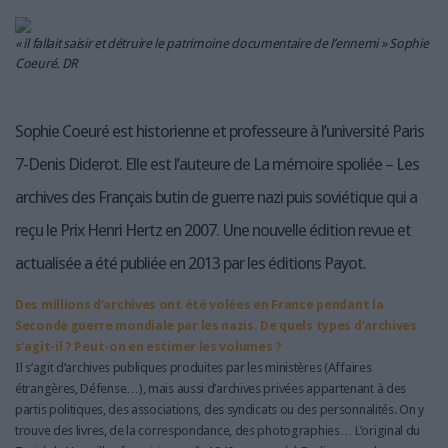
LES GUIDES PRATIQUES
LES BASES DE DONNÉES
« il fallait saisir et détruire le patrimoine documentaire de l’ennemi » Sophie
L'ESPACE EMPLOI
Coeuré. DR
L'AGENDA
L'ANNUAIRE DES ACTEURS
Sophie Coeuré est historienne et professeure à l’université Paris
LES LIVRES BLANCS
7-Denis Diderot. Elle est l’auteure de La mémoire spoliée – Les
LES SUPPLÉMENTS
archives des Français butin de guerre nazi puis soviétique qui a
NOS OFFRES D'ABONNEMENTS
reçu le Prix Henri Hertz en 2007. Une nouvelle édition revue et
actualisée a été publiée en 2013 par les éditions Payot.
Des millions d’archives ont été volées en France pendant la
Seconde guerre mondiale par les nazis. De quels types d’archives
s’agit-il ? Peut-on en estimer les volumes ?
Il s’agit d’archives publiques produites par les ministères (Affaires
étrangères, Défense…), mais aussi d’archives privées appartenant à des
partis politiques, des associations, des syndicats ou des personnalités. On y
trouve des livres, de la correspondance, des photographies… L’original du