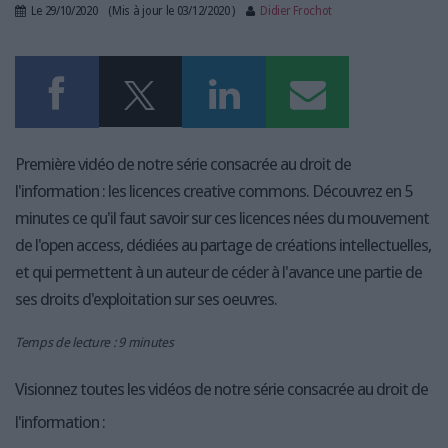
LES GUIDES PRATIQUES
Le 29/10/2020
(Mis à jour le 03/12/2020 )
Didier Frochot
LES BASES DE DONNÉES
L'ESPACE EMPLOI
L'AGENDA
L'ANNUAIRE DES ACTEURS
LES LIVRES BLANCS
Première vidéo de notre série consacrée au droit de
LES SUPPLÉMENTS
l'information : les licences creative commons. Découvrez en 5
minutes ce qu'il faut savoir sur ces licences nées du mouvement
NOS OFFRES D'ABONNEMENTS
de l'open access, dédiées au partage de créations intellectuelles,
et qui permettent à un auteur de céder à l'avance une partie de
ses droits d'exploitation sur ses oeuvres.
Temps de lecture : 9 minutes
Visionnez toutes les vidéos de notre série consacrée au droit de
l'information :