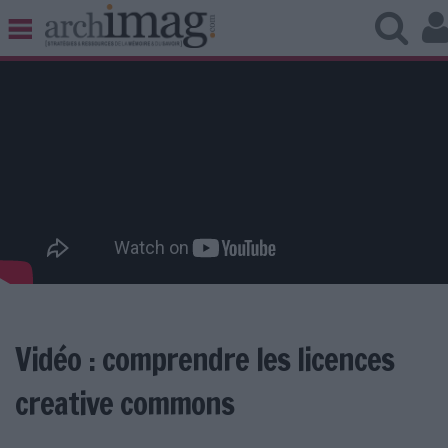
BIBLIOTHÈQUE ÉDITION
ARCHIVES PATRIMOINE
VEILLE DOCUMENTATION
DÉMAT CLOUD
UNIVERS DATA
TRAVAIL COLLABORATIF
VIE NUMÉRIQUE
NUMÉRIQUE RESPONSABLE
Vidéo : comprendre les licences
LES DOSSIERS
creative commons
LES NEWSLETTERS
LE MAGAZINE