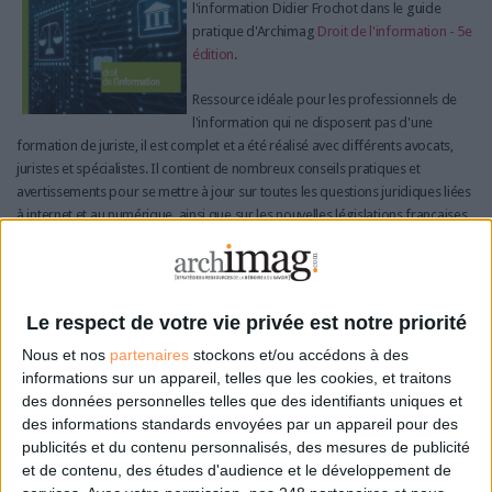
l'information Didier Frochot dans le guide
pratique d'Archimag
Droit de l'information - 5e
édition
.
Ressource idéale pour les professionnels de
l'information qui ne disposent pas d'une
formation de juriste, il est complet et a été réalisé avec différents avocats,
juristes et spécialistes. Il contient de nombreux conseils pratiques et
avertissements pour se mettre à jour sur toutes les questions juridiques liées
à internet et au numérique, ainsi que sur les nouvelles législations françaises
et européennes.
>>> Je découvre le sommaire <<<
Le respect de votre vie privée est notre priorité
Nous et nos
partenaires
stockons et/ou accédons à des
informations sur un appareil, telles que les cookies, et traitons
des données personnelles telles que des identifiants uniques et
Sur le même sujet:
des informations standards envoyées par un appareil pour des
Creative Commons : la licence CC0 enfin traduite en français
publicités et du contenu personnalisés, des mesures de publicité
Comprendre le droit d'auteur : qui est "auteur" ?
et de contenu, des études d'audience et le développement de
Comprendre le droit d’auteur : qu’est-ce qu’une oeuvre ?