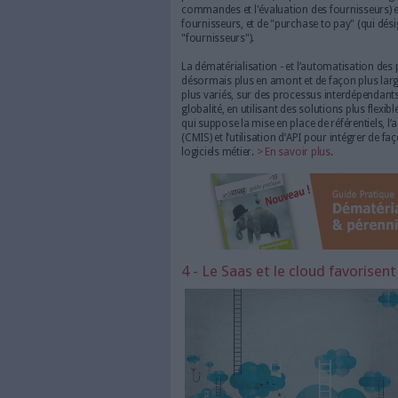
D'où cette appétence pour les
aux importants besoins d’aut
numérique dans les processus
comme une réelle opportunité
collaboration, tant internes q
Ainsi, à tous les niveaux de l
humaines, le numérique ouvre
avec les salariés.
> En savoir 
3 - La globalisation 