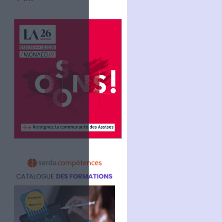
Abonnez-vous
NOUS SUIVRE
Facebook
Twitter
Linkedin
RSS
 ceci avec des