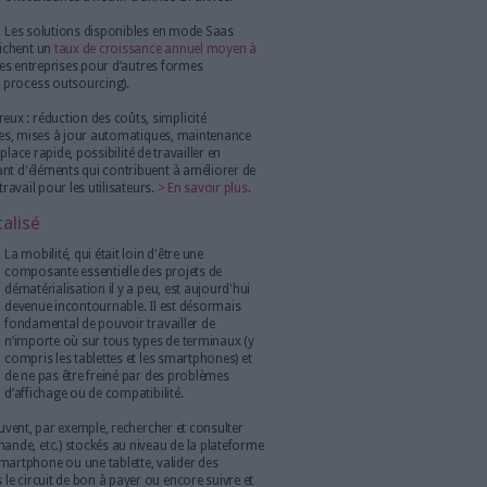
que si le problème était abordé dans sa
globalité.
On parle ainsi de plus en plus de processus
"procure to pay" (qui désigne l'ensemble du
a veille technologique et commerciale jusqu'au paiement des
s fournisseurs) et plus uniquement de traitement des factures
 to pay" (qui désigne l’ensemble de la chaîne de comptabilité
automatisation des processus documentaires - s’appréhende donc
e façon plus large pour satisfaire des formats et des canaux
 interdépendants les uns des autres qu’il faut étudier dans leur
olutions plus flexibles pour accompagner de nouveaux usages. Ce
de référentiels, l’adossement à des standards d’interopérabilité
 pour intégrer de façon harmonieuse la dématérialisation aux
lus
.