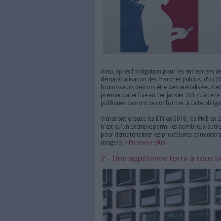
obligé. Dans ce paysage 
identifié sept.
Sous l’impulsion de leurs clie
organisations de toute taill
cesse de progresser, les fact
numérique, bien entendu, la re
cadre légal favorable. Une d
> Ce sujet vous intéresse ? D
de l'information" !
1 - Une politique fa