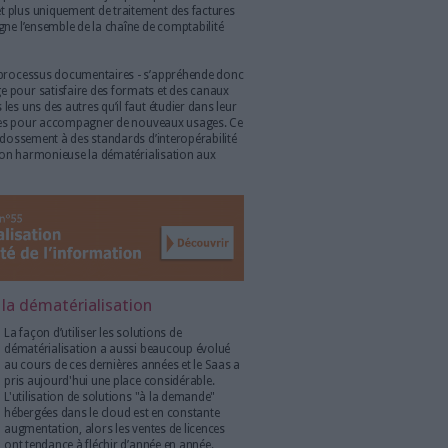
compliqué de traiter, de gérer, d'intégrer aux
processus métier, de diffuser et de valoriser.
 outils de dématérialisation. D'autant qu'ils répondent aussi
omatisation des processus métier. L’introduction du
 documentaires est d'ailleurs considérée par les décideurs
 d’innovation dans leurs approches de travail et de
u’externes.
'organisation, du service courrier jusqu'aux ressources
 de nouvelles voies en matière de performance et de relation
plus
.
des projets
Pendant des années, les réflexions en matière
de dématérialisation ont été menées en silos,
processus par processus (bons de
commande, factures, etc.). Les organisations
ont à présent une approche plus globale et
voient le processus dans son ensemble. Elles
ont bien compris qu’il n’y avait de vrai gain