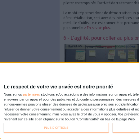
4 - Le Saas et le clo
contribuent donc à dynamiser
deux chiffres
. Et elles aiguis
d’externalisation, notamment
Les avantages du Saas et du 
d’utilisation (car pas d'inst
comprise, flexibilité, accessibi
collaboration ou via un accès
manière significative la qualit