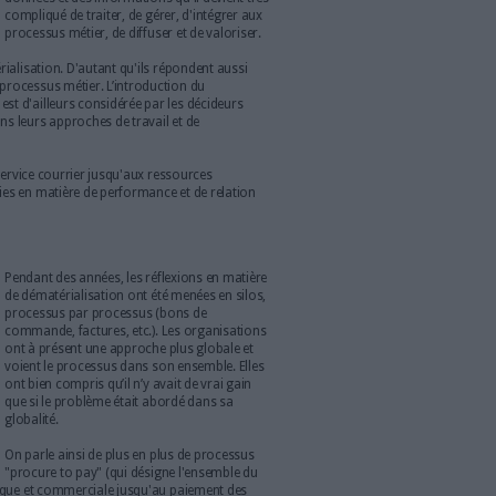
les entreprises de télédéclarer la TVA et la mise en place de la
publics, d'ici 2020, toutes les factures entre l'Etat et ses
atérialisées. Cette transition a été enclenchée dès 2012 avec un
vier 2017 : à cette date, les grandes entreprises et les personnes
er à cette obligation.
018, les PME en 2019 et les micro-entreprises en 2020. Et ceci
s nombreux autres chantiers mis en place par le gouvernement
ures administratives et faciliter les démarches et la vie des
rte à tous les niveaux de l'organisation
La volonté de mettre en place une solution de
dématérialisation est forte et les directions
métier sont les premières demandeuses, car
elles doivent aujourd'hui composer avec un
flux toujours plus important et hétéroclite de
documents et de contenus numériques. Des
données et des informations qu'il devient très