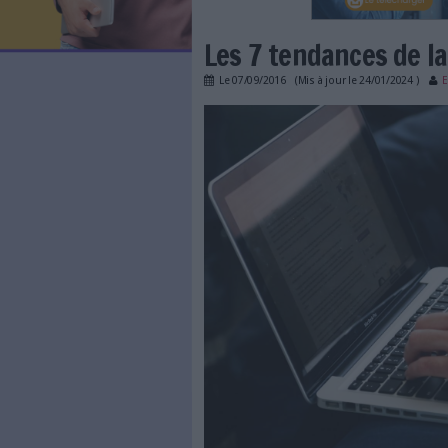
LES NEWSLETTERS
LE MAGAZINE
LES GUIDES PRATIQUES
LES BASES DE DONNÉES
L'ESPACE EMPLOI
L'AGENDA
Les 7 tendanc
L'ANNUAIRE DES ACTEURS
LES LIVRES BLANCS
Le
07/09/2016
(Mis à jour l
LES SUPPLÉMENTS
tendances_demateriali
NOS OFFRES D'ABONNEMENTS