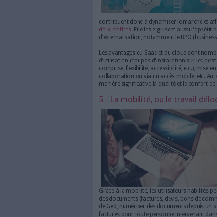
processus "achats", depuis l
commandes et l'évaluation de
fournisseurs, et de "purchase
"fournisseurs").
La dématérialisation - et l’
désormais plus en amont et d
plus variés, sur des processus
globalité, en utilisant des s
qui suppose la mise en place 
(CMIS) et l’utilisation d’API
logiciels métier.
> En savoir p