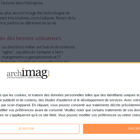
ud favorisent la dématérialisation
La façon d’utiliser les solutions de
dématérialisation a aussi beaucoup évolué
au cours de ces dernières années et le Saas a
pris aujourd'hui une place considérable.
L'utilisation de solutions "à la demande"
hébergées dans le cloud est en constante
augmentation, alors les ventes de licences
ont tendance à fléchir d’année en année.
Les solutions disponibles en mode Saas
 le marché et affichent un
taux de croissance annuel moyen à
ent aussi l'appétit des entreprises pour d’autres formes
 le BPO (business process outsourcing).
cloud sont nombreux : réduction des coûts, simplicité
allation sur les postes, mises à jour automatiques, maintenance
lité, etc.), mise en place rapide, possibilité de travailler en
 mobile, etc. Autant d'éléments qui contribuent à améliorer de
é et le confort de travail pour les utilisateurs.
> En savoir plus
.