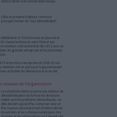
plusieurs tendances se dessinent. Nous en avons
nts et partenaires, voire de leurs collaborateurs, les
e passent progressivement à la dématérialisation. Ce marché ne
eurs expliquant cette croissance sont nombreux : la transition
cherche d'efficacité, l'essor de l'e-administration ou encore un
ynamique où plusieurs tendances se dégagent.
écouvrez vite le guide Archimag "Dématérialisation et pérennité
vorable et l’État comme moteur
La dématérialisation est une tendance de
fond, encadrée par une réglementation qui
entend encourager ce mouvement afin de
démocratiser le document électronique.
L’État se présente d'ailleurs comme le
principal moteur du "tout dématérialisé".