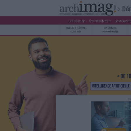
Les Dossiers
Les Newsle
BIBLIOTHÈQUE ÉDITION
BIBLIOTHÈQUE
ARCHIVES PATRIMOINE
ÉDITION
P
VEILLE DOCUMENTATION
DÉMAT CLOUD
UNIVERS DATA
TRAVAIL COLLABORATIF
VIE NUMÉRIQUE
NUMÉRIQUE RESPONSABLE
LES DOSSIERS