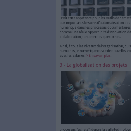
Ainsi, après l'obligation pour 
dématérialisation des marchés 
fournisseurs devront être dém
premier palier fixé au 1er jan
publiques devront se conform
Viendront ensuite les ETI en 2
n'est qu'un exemple parmi le
pour dématérialiser les procéd
usagers.
> En savoir plus
.
2 - Une appétence fo