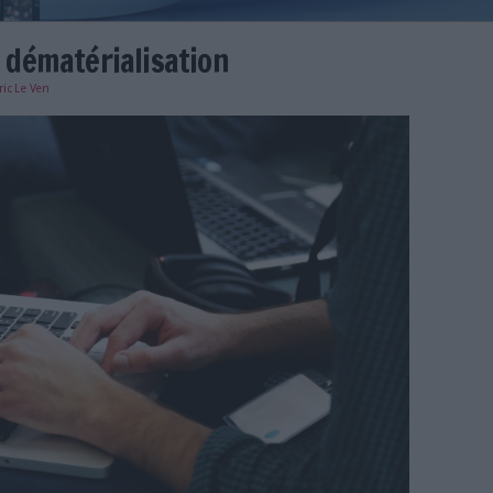
es de la dématérialisation
e
24/01/2024
)
Eric Le Ven
sation.jpg