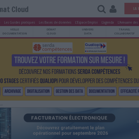
Démat Cloud
tters
Le Magazine
Les Guides pratiques
Les Bases de données
L'Esp
ARCHIVES
VEILLE
DÉMAT
ATRIMOINE
DOCUMENTATION
CLOUD
Publicité