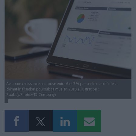
dematerialisation_marcheguide.jp
LES GUIDES PRATIQUES
LES BASES DE DONNÉES
L'ESPACE EMPLOI
L'AGENDA
L'ANNUAIRE DES ACTEURS
LES LIVRES BLANCS
LES SUPPLÉMENTS
NOS OFFRES D'ABONNEMENTS
Avec une croissance comprise entre 6 et 7 % par an, le marché de la
dématérialisation poursuit sa mue en 2019. (Illustration :
Pixabay/PhotoMIX-Company)