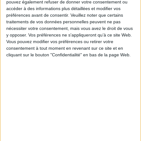
pouvez également refuser de donner votre consentement ou
Le respect de votre vie privée est notre priorité. Veuillez
accéder à des informations plus détaillées et modifier vos
noter que certains traitements de vos données
préférences avant de consentir.
Veuillez noter que certains
personnelles peuvent ne pas nécessiter votre
traitements de vos données personnelles peuvent ne pas
consentement. Vos préférences ne s'appliqueront qu'à ce
nécessiter votre consentement, mais vous avez le droit de vous
site Web. Vous pouvez modifier vos préférences en vous
y opposer. Vos préférences ne s'appliqueront qu’à ce site Web.
abonnant sur ce site web ou en consultant notre politique
Vous pouvez modifier vos préférences ou retirer votre
de confidentialité.
consentement à tout moment en revenant sur ce site et en
cliquant sur le bouton "Confidentialité" en bas de la page Web.
Déjà abonné.e ?
Connectez-vous
Sur le même sujet:
63% des entreprises françaises adhèrent déjà à la dématérialisation des
notes de frais
La dématérialisation RH à l'heure du RGPD
Vitam : archiver à l'ère du tsunami numérique