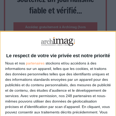
fiable et vérifié...
Accédez gratuitement à Archimag (hors
articles abonné·es) en acceptant l'utilisation
des cookies...
ou
Le respect de votre vie privée est notre priorité
Abonnez-vous à Archimag et profitez de tous les
Nous et nos
partenaires
stockons et/ou accédons à des
avantages.
informations sur un appareil, telles que les cookies, et traitons
des données personnelles telles que des identifiants uniques et
Les abonnements d'Archimag vous donnent un accès
des informations standards envoyées par un appareil pour des
exclusif à l'ensemble du site internet. Retrouvez tous vos
publicités et du contenu personnalisés, des mesures de publicité
magazines au format PDF, vos guides pratiques pour les
et de contenu, des études d'audience et le développement de
abonné·es Intégral, mais aussi 10 ans d'archives.
services.
Avec votre permission, nos 248 partenaires et nous-
Archimag, c'est le magazine qui vous accompagne dans
mêmes pouvons utiliser des données de géolocalisation
votre transformation digitale : dématérialisation, droit de
précises et d’identification par scan d'appareil. En cliquant, vous
l'information, gestion documentaire, bibliothèques,
pouvez consentir aux traitements décrits précédemment. Vous
archivage électronique, data, intelligence artificielle...