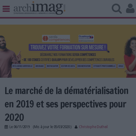
BIBLIOTHÈQUE ÉDITION
ARCHIVES PATRIMOINE
VEILLE DOCUMENTATION
DÉMAT CLOUD
UNIVERS DATA
TRAVAIL COLLABORATIF
VIE NUMÉRIQUE
NUMÉRIQUE RESPONSABLE
Le marché de la dématérialisation
en 2019 et ses perspectives pour
LES DOSSIERS
2020
LES NEWSLETTERS
Le
06/11/2019
(Mis à jour le
05/03/2020
)
Christophe Dutheil
LE MAGAZINE